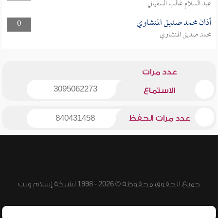
عبد السلام غالب السفياني
أذان محمد صديق المنشاوي
0
محمد صديق المنشاوي
عدد مرات
3095062273
الاستماع
عدد مرات الحفظ
840431458
جميع الحقوق محفوظة © 2026 - 1998 لشبكة إسلام ويب