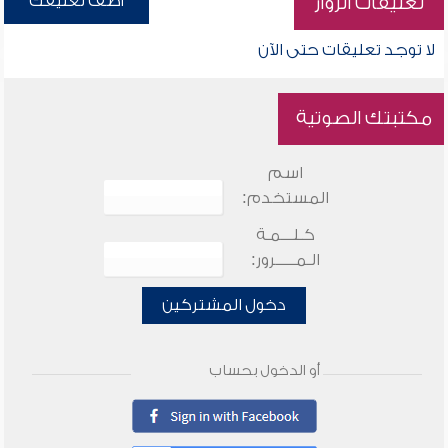
أضف تعليقك
تعليقات الزوار
لا توجد تعليقات حتى الآن
مكتبتك الصوتية
اسم
المستخدم:
كـلـــمـة
الـمـــــرور:
دخول المشتركين
أو الدخول بحساب