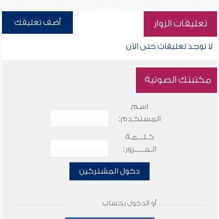
أضف تعليقك
تعليقات الزوار
لا توجد تعليقات حتى الآن
مكتبتك الصوتية
اسم
المستخدم:
كـلـــمـة
الـمـــــرور:
دخول المشتركين
أو الدخول بحساب