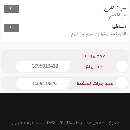
سورة الشرح
0
علي الحذيفي
الشاطبية
0
الشيخ:عبد الرشيد بن الشيخ علي صوفي
عدد مرات
3095013412
الاستماع
عدد مرات الحفظ
839819826
جميع الحقوق محفوظة © 2026 - 1998 لشبكة إسلام ويب