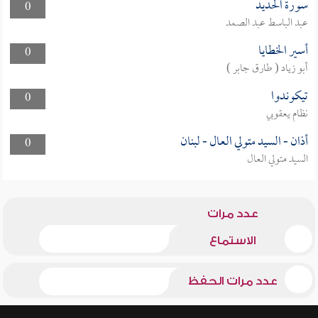
سورة الحديد
0
عبد الباسط عبد الصمد
أسير الخطايا
0
أبو زياد ( طارق جابر )
تيكوندوا
0
نظام يعقوبي
أذان - السيد متولي العال - لبنان
0
السيد متولي العال
عدد مرات
الاستماع
عدد مرات الحفظ