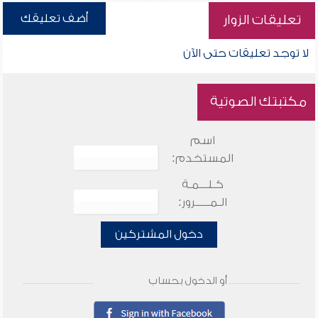
أضف تعليقك
تعليقات الزوار
لا توجد تعليقات حتى الآن
مكتبتك الصوتية
اسم
المستخدم:
كـلـــمـة
الـمـــــرور:
دخول المشتركين
أو الدخول بحساب