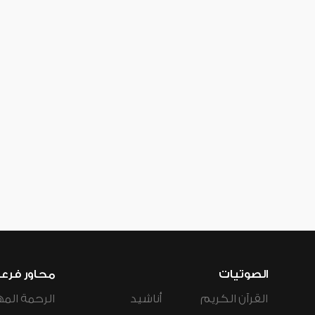
الصوتيات
محاور فرع
القرآن الكريم
أناشيد
الرحمة المه