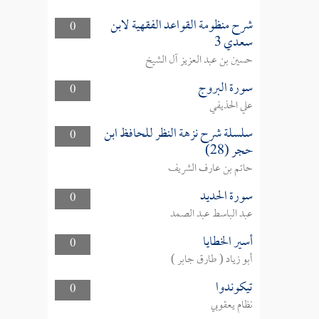
شرح منظومة القواعد الفقهية لابن
0
سعدي 3
حسين بن عبد العزيز آل الشيخ
سورة البروج
0
علي الحذيفي
سلسلة شرح نزهة النظر للحافظ ابن
0
حجر (28)
حاتم بن عارف الشريف
سورة الحديد
0
عبد الباسط عبد الصمد
أسير الخطايا
0
أبو زياد ( طارق جابر )
تيكوندوا
0
نظام يعقوبي