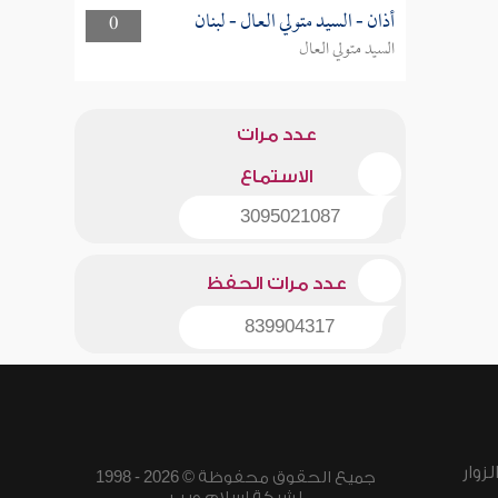
أذان - السيد متولي العال - لبنان
0
السيد متولي العال
عدد مرات
الاستماع
3095021087
عدد مرات الحفظ
839904317
زوار
جميع الحقوق محفوظة © 2026 - 1998
لشبكة إسلام ويب