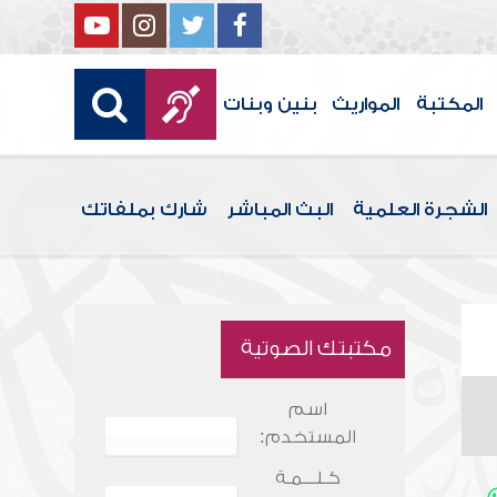
المكتبة
المواريث
بنين وبنات
الشجرة العلمية
البث المباشر
شارك بملفاتك
مكتبتك الصوتية
اسم
المستخدم:
كـلـــمـة