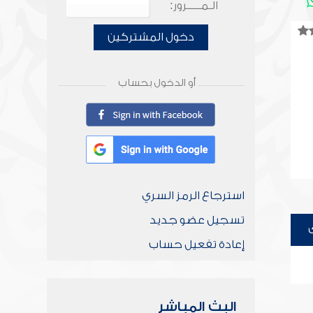
الـمـــــرور:
دخول المشتركين
أو الدخول بحساب
استرجاع الرمز السري
تسجيل عضو جديد
إعادة تفعيل حساب
البث المباشر