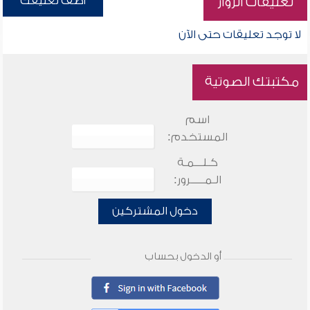
أضف تعليقك
تعليقات الزوار
لا توجد تعليقات حتى الآن
مكتبتك الصوتية
اسم
المستخدم:
كـلـــمـة
الـمـــــرور:
دخول المشتركين
أو الدخول بحساب