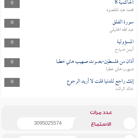
الحاكمية 8
0
محمد عبد المقصود
سورة الفلق
0
عبد الله الخليفي
المسؤولية
0
أيمن صيدح
أذان من فلسطين-بصوت صهيب هاني خطبا
0
صهيب هاني خطبا
إنك راجع للدنيا قلت لا أريد الرجوع
0
خالد الراشد
عدد مرات
3095025574
الاستماع