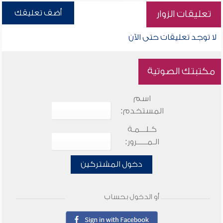
أضف تعليقك
تعليقات الزوار
لا توجد تعليقات حتى الآن
مكتبتك الصوتية
اسم
المستخدم:
كـلـــمـة
الـمـــــرور:
دخول المشتركين
أو الدخول بحساب