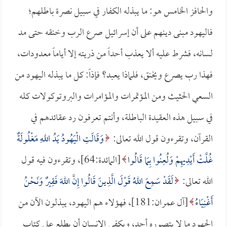
والحافز الخامس هو: ما يبذله الكفار في سبيل نصرة باطلهم؛
فاليهود مبنى دينهم على أن إسرائيل صرع الرب وخنقه حتى مد
لسانه، فشرط عليه ألا يعذب أحداً من ذريته إلا أياماً معدودات،
فهذا رب يصرع ويخنق، فلماذا يعبد؟ فإذاً: كل ما يبذله اليهود من
السعي الحثيث ومن المؤتمرات والمؤامرات والبروتوكولات كله
في سبيل هذه العقيدة الباطلة، وأنتم تعرفون رد عقائدهم في
القرآن، وتقرءون قول الله تعالى:
وَقَالَتِ الْيَهُودُ يَدُ اللهِ مَغْلُولَةٌ
غُلَّتْ أَيْدِيهِمْ وَلُعِنُوا بِمَا قَالُوا
[المائدة:64]، وتقرءون فيه قول
الله تعالى:
لَقَدْ سَمِعَ اللهُ قَوْلَ الَّذِينَ قَالُوا إِنَّ اللهَ فَقِيرٌ وَنَحْنُ
أَغْنِيَاءُ
[آل عمران:181]، فهؤلاء هم اليهود، يبذلون الآن من
الجهود ما لا يتصوره أحد، ويكفي الإنسان أن يطلع على كتاب