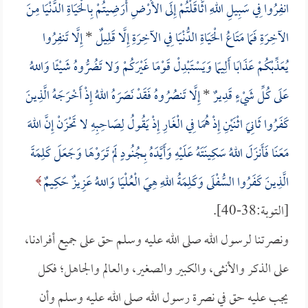
انفِرُوا فِي سَبِيلِ اللهِ اثَّاقَلْتُمْ إِلَى الأَرْضِ أَرَضِيتُمْ بِالْحَيَاةِ الدُّنْيَا مِنَ
الآخِرَةِ فَمَا مَتَاعُ الْحَيَاةِ الدُّنْيَا فِي الآخِرَةِ إِلَّا قَلِيلٌ
*
إِلَّا تَنفِرُوا
يُعَذِّبْكُمْ عَذَابًا أَلِيمًا وَيَسْتَبْدِلْ قَوْمًا غَيْرَكُمْ وَلا تَضُرُّوهُ شَيْئًا وَاللهُ
عَلَى كُلِّ شَيْءٍ قَدِيرٌ
*
إِلَّا تَنصُرُوهُ فَقَدْ نَصَرَهُ اللهُ إِذْ أَخْرَجَهُ الَّذِينَ
كَفَرُوا ثَانِيَ اثْنَيْنِ إِذْ هُمَا فِي الْغَارِ إِذْ يَقُولُ لِصَاحِبِهِ لا تَحْزَنْ إِنَّ اللهَ
مَعَنَا فَأَنزَلَ اللهُ سَكِينَتَهُ عَلَيْهِ وَأَيَّدَهُ بِجُنُودٍ لَمْ تَرَوْهَا وَجَعَلَ كَلِمَةَ
الَّذِينَ كَفَرُوا السُّفْلَى وَكَلِمَةُ اللهِ هِيَ الْعُلْيَا وَاللهُ عَزِيزٌ حَكِيمٌ
[التوبة:38-40].
ونصرتنا لرسول الله صلى الله عليه وسلم حق على جميع أفرادنا،
على الذكر والأنثى، والكبير والصغير، والعالم والجاهل؛ فكل
يجب عليه حق في نصرة رسول الله صلى الله عليه وسلم وأن