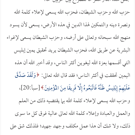
حزب الله وحزب الشيطان، فحزب الله يسعى لإعلاء كلمة الله
ونصرة دينه والتمكين لهذا الدين في هذه الأرض، يسعى لأن يسود
منهج الله سبحانه وتعالى على أرضه، وحزب الشيطان يسعى لإغواء
البشرية عن طريق الله، فحزب الشيطان يريد تحقيق يمين إبليس
التي أقسمها بعزة الله ليغوين أكثر الناس، وقد أخبر الله أن هذه
اليمين تحققت في أكثر الناس؛ فقد قال الله تعالى:
وَلَقَدْ صَدَّقَ
عَلَيْهِمْ إِبْلِيسُ ظَنَّهُ فَاتَّبَعُوهُ إِلَّا فَرِيقًا مِنَ المُؤْمِنِينَ
[سبأ:20]،
وحزب الله يسعى لإعلاء كلمة الله بما يقتضيه ذلك من العلم
والعمل والعبادة وإعلاء كلمة الله تعالى عالية فوق كل ما سوى
ذلك، ولا شك أن هذا عمل مكلف وجهد جهيد؛ فلذلك شق على