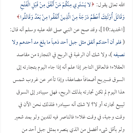
الله تعالى يقول:
لا يَسْتَوِي مِنْكُمْ مَنْ أَنْفَقَ مِنْ قَبْلِ الْفَتْحِ
وَقَاتَلَ أُوْلَئِكَ أَعْظَمُ دَرَجَةً مِنَ الَّذِينَ أَنْفَقُوا مِنْ بَعْدُ وَقَاتَلُوا
[الحديد:10]، وقد صح عن النبي صلى الله عليه وسلم أنه قال:
(
فلو أن أحدكم أنفق مثل جبل أحد ذهباً ما بلغ مد أحدهم ولا
نصيفه
)، ولا شك أن الرغبة في الربح في التجارة من مقاصد
العقلاء؛ فالعاقل التاجر إذا علم أنه إذا جاء اليوم بتجارته إلى
السوق فسيربح أضعافاً مضاعفة، وإذا تأخر عن غروب شمس
هذا اليوم لم تكن تجارته بذلك الربح، فهل سيبادر إلى السوق
ليبيع تجارته أو لا؟ لا شك أنه سيبادر؛ فلذلك نحن الآن في
وقت وجبة، في وقت غلاء؛ فالناصر فيه للدين ولو بمد شعير
ولو بأقل شيء أفضل من الذي ينصره بمثل جبل أحد من