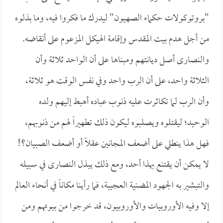
"بروتوكولات حكماء الصهيون" ليدرك ما فكروا فيه، وما بذلوه
من أجل هدم بيت المقدس وإقامة الهيكل المزعوم على أنقاضه.
والنصارى أصل ديانتهم ومبناها على أن الواحد ثلاثة وأن
الثلاثة واحد، على أن الرب واحد وفي نفس الوقت هو ثلاثة،
وأن الرب لما تكاثرت عليه ذنوب عباده أهبط إليهم ولده
الوحيد؛ ليقتلوه ويصلبوه ليكون ذلك تطهيراً لهم من ذنوبهم،
فهل هذا ينطلي على أضعف المجانين عقلاً أو أضعف الصبيان؟!
لا يمكن أن يقتنع بهذا أحد، ومع ذلك يبذل النصارى في سبيله
والتبشير به الجهود المضنية العجيبة، فما رأينا مكاناً في أنحاء العالم
إلا وفيه الأوروبيات والأوروبيون، قد خرجوا من بيوتهم ومن