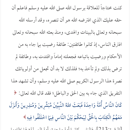
كنت محتاجاً للعلاقة برسول الله صلى الله عليه وسلم فاعلم أن
حقه عليك الذي افترضه الله هو أن تنصره، وقد أرسله الله
سبحانه وتعالى بالبينات والهدى، ومنذ بعثه الله سبحانه وتعالى
افترق الناس، إذ كانوا طائفتين: طائفة رضيت بما جاء به من
الأحكام ورضيت باتباعه فجعلته إماماً واقتدت به، وطائفة لم
ترض بذلك ولم تأخذ به؛ فلذلك لا بد أن تجعل من أولوياتك
نصرة هذا الرسول الكريم صلى الله عليه وسلم، وأن تشهد هذا
التفريق الذي جاء به بين الحق والباطل؛ فقد قال الله تعالى:
كَانَ النَّاسُ أُمَّةً وَاحِدَةً فَبَعَثَ اللهُ النَّبِيِّينَ مُبَشِّرِينَ وَمُنذِرِينَ وَأَنزَلَ
مَعَهُمُ الْكِتَابَ بِالْحَقِّ لِيَحْكُمَ بَيْنَ النَّاسِ فِيمَا اخْتَلَفُوا فِيهِ