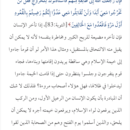
فَإِنْ رَجَعَكَ اللهُ إِلَى طَائِفَةٍ مِنْهُمْ فَاسْتَأْذَنُوكَ لِلْخُرُوجِ فَقُلْ لَنْ
تَخْرُجُوا مَعِيَ أَبَدًا وَلَنْ تُقَاتِلُوا مَعِي عَدُوًّا إِنَّكُمْ رَضِيتُمْ بِالْقُعُودِ
أَوَّلَ مَرَّةٍ فَاقْعُدُوا مَعَ الْخَالِفِينَ
[التوبة:83]، إذا تأخر الإنسان
فإن تأخره مضيعة للربح الكبير ومخاطرة بنفسه؛ لأنه لا يمكن أن
يقبل منه الالتحاق بالمستقبل، ومثال هذا الأمر لو أن قوماً جاءوا
إلى خيمة الإسلام وهي ساقطة يريدون إقامتها وبناءها، فجاء
قوم يتفرجون وجلسوا يتنظرون حتى إذا قامت الخيمة جاءوا
ليدخلوا في ظلالها، فهل هؤلاء أصحاب مروءة؟ فلذلك لا شك
أن المبادرة بأن يكون الإنسان من الرعيل الأول، ومن الركب
الذين يرفعون لواء الإسلام، ويرفعون خيمته أجره لا يمكن أن
يلحق، والذين أسلموا يوم الفتح وهم من الصحابة الذين لقوا