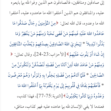
إلى صادقين ومنافقين، فالصادقون هم الذين وفوا لله بما بايعوه
عليه، والمنافقون هم الذين أخلفوا الله ما عاهدوه عليه، أخلفوا
الله ما وعدوه، قال الله تعالى:
مِنَ المُؤْمِنِينَ رِجَالٌ صَدَقُوا مَا
عَاهَدُوا اللهَ عَلَيْهِ فَمِنْهُمْ مَنْ قَضَى نَحْبَهُ وَمِنْهُمْ مَنْ يَنْتَظِرُ وَمَا
بَدَّلُوا تَبْدِيلًا
*
لِيَجْزِيَ اللهُ الصَّادِقِينَ بِصِدْقِهِمْ وَيُعَذِّبَ المُنَافِقِينَ
إِنْ شَاءَ أَوْ يَتُوبَ عَلَيْهِمْ
[الأحزاب:23-24]، وقال تعالى:
وَمِنْهُمْ مَنْ عَاهَدَ اللهَ لَئِنْ آتَانَا مِنْ فَضْلِهِ لَنَصَّدَّقَنَّ وَلَنَكُونَنَّ مِنَ
الصَّالِحِينَ
*
فَلَمَّا آتَاهُمْ مِنْ فَضْلِهِ بَخِلُوا بِهِ وَتَوَلَّوا وَهُمْ مُعْرِضُونَ
*
فَأَعْقَبَهُمْ نِفَاقًا فِي قُلُوبِهِمْ إِلَى يَوْمِ يَلْقَوْنَهُ بِمَا أَخْلَفُوا اللهَ مَا
وَعَدُوهُ وَبِمَا كَانُوا يَكْذِبُونَ
[التوبة:75-77]، فهذا كذب،
فعندما لا يفي الإنسان لله بما عاهده عليه فهو كذاب، منافق،