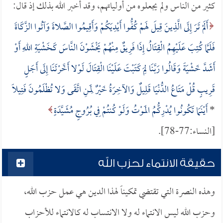
كثير من الناس ولم يجعلوه من أولياتهم، وقد أخبر الله بذلك إذ قال:
أَلَمْ تَرَ إِلَى الَّذِينَ قِيلَ لَهمْ كُفُّوا أَيْدِيَكُمْ وَأَقِيمُوا الصَّلاةَ وَآتُوا الزَّكَاةَ
فَلَمَّا كُتِبَ عَلَيْهِمُ الْقِتَالُ إِذَا فَرِيقٌ مِنْهُمْ يَخْشَوْنَ النَّاسَ كَخَشْيَةِ اللهِ أَوْ
أَشَدَّ خَشْيَةً وَقَالُوا رَبَّنَا لِمَ كَتَبْتَ عَلَيْنَا الْقِتَالَ لَوْلا أَخَّرْتَنَا إِلَى أَجَلٍ
قَرِيبٍ قُلْ مَتَاعُ الدُّنْيَا قَلِيلٌ وَالآخِرَةُ خَيْرٌ لِمَنِ اتَّقَى وَلا تُظْلَمُونَ فَتِيلًا
*
أَيْنَمَا تَكُونُوا يُدْرِكُّمُ المَوْتُ وَلَوْ كُنتُمْ فِي بُرُوجٍ مُشَيَّدَةٍ
[النساء:77-78].
حقيقة الانتماء لحزب الله
وهذه النصرة التي تقتضي تمكيناً لهذا الدين هي عمل حزب الله،
وحزب الله ليس الانتماء له ولا الانتساب له كالانتماء للأحزاب