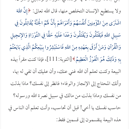
ولا يستطيع الإنسان التخلص منها، قال الله تعالى:
إِنَّ اللهَ
اشْتَرَى مِنَ المُؤْمِنِينَ أَنفُسَهُمْ وَأَمْوَالَهمْ بِأَنَّ لَهُمُ الْجَنَّةَ يُقَاتِلُونَ فِي
سَبِيلِ اللهِ فَيَقْتُلُونَ وَيُقْتَلُونَ وَعْدًا عَلَيْهِ حَقًّا فِي التَّوْرَاةِ وَالإِنجِيلِ
وَالْقُرْآنِ وَمَنْ أَوْفَى بِعَهْدِهِ مِنَ اللهِ فَاسْتَبْشِرُوا بِبَيْعِكُمُ الَّذِي بَايَعْتُمْ
بِهِ وَذَلِكَ هُوَ الْفَوْزُ الْعَظِيمُ
[التوبة:111]، فإذا كنت مقراً بهذه
البيعة وكنت تعلم أن الله غني عنك، وأن عليك أن تفي له بها،
وأنك المحتاج إلى الإنجاز والوفاء؛ فانظر إلى نفسك؟ ماذا بذلت
من نفسك وماذا بذلت من مالك في سبيل نصرة الله ورسوله؟
حاسب نفسك يا أخي! قبل أن تحاسب، وأنت تعلم أن الناس في
هذه البيعة ينقسمون إلى قسمين فقط: