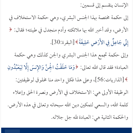
الإنسان ينقسم إلى قسمين:
إلى حكمة مختصة بهذا الجنس البشري، وهي حكمة الاستخلاف في
الأرض، وقد أخبر الله بها ملائكته وآدم منجدل في طينته؛ فقال:
إِنِّي جَاعِلٌ فِي الأَرْضِ خَلِيفَةً
[البقرة:30].
وإلى حكمة تجمع هذا الجنس البشري والجن كذلك وهي حكمة
العبادة؛ فقد قال الله تعالى:
وَمَا خَلَقْتُ الْجِنَّ وَالإِنسَ إِلَّا لِيَعْبُدُونِ
[الذاريات:56]، وعلى هذا فكل واحد منا مخلوق لوظيفتين:
الوظيفة الأولى هي: الاستخلاف في الأرض ونصرة الحق وإعلاء
كلمة الله، والسعي لتمكين دين الله سبحانه وتعالى في هذه الأرض.
والحكمة الثانية هي: العبادة لله جل جلاله.