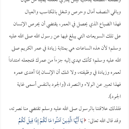
ونصف النصف يذهب ليس يدري لغفلته يميناً من شمال
وباقي النصف آمال وحرص وشغل بالمكاسب والعيال
فهذا الضياع الذي يحصل في العمر، يقتضي أن يحرص الإنسان
على تلك السويعات التي يبلغ فيها عن رسول الله صلى الله عليه
وسلم؛ لأن هذه الساعات هي بمثابة زيادة في عمر الكريم صلى
الله عليه وسلم؛ كأنك تهدي إليه جزءاً من عمرك فتجعله امتداداً
لعمره وزيادة في وظيفته، ولا شك أن الإنسان إذا أهدى عمره
فهذا تعبير عن الولاء والنصرة، (والجود بالنفس أسمى غاية
الجود).
فلذلك علاقتنا بالرسول صلى الله عليه وسلم تقتضي منا نصرته،
وقد قال الله تعالى:
يَا أَيُّهَا الَّذِينَ آمَنُوا مَا لَكُمْ إِذَا قِيلَ لَكُمُ