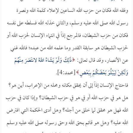
وفقه الله فكان من حزب الله الساعين لإعلاء كلمة الله ونصرة
رسول الله صلى الله عليه وسلم، والثاني خذله الله فسلطه على نفسه
فكان من حزب الشيطان، فالمرجع إذاً في انتماء الإنسان لحزب الله أو
لحزب الشيطان هو سابقة القدر وما علمه الله من عبده؛ فالله غني
عن الأنصار، وقد قال تعالى:
ذَلِكَ وَلَوْ يَشَاءُ اللهُ لانتَصَرَ مِنْهُمْ
وَلَكِنْ لِيَبْلُوَ بَعْضَكُمْ بِبَعْضٍ
[محمد:4].
فاحتاج الإنسان إذاً إلى أن يحقق مكانه ومحله من الإعراب، أين هو؟
هل هو في حزب الله أو في هو في حزب الشيطان؟ وإذا كان في حزب
الله فهل هو محقق لما خلق من أجله؟ وهل أدى الحكمة التي افترض
الله عليه؟ وهل هو قائم بحق الله وحق رسوله صلى الله عليه وسلم