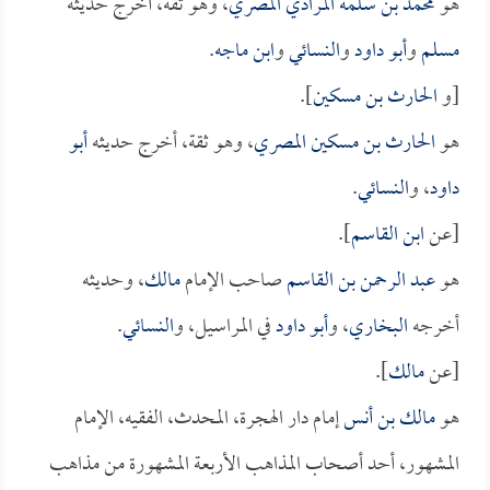
هو
محمد بن سلمة المرادي المصري
، وهو ثقة، أخرج حديثه
مسلم
و
أبو داود
و
النسائي
و
ابن ماجه
.
[و
الحارث بن مسكين
].
هو
الحارث بن مسكين المصري
، وهو ثقة، أخرج حديثه
أبو
داود
، و
النسائي
.
[عن
ابن القاسم
].
هو
عبد الرحمن بن القاسم
صاحب الإمام
مالك
، وحديثه
أخرجه
البخاري
، و
أبو داود
في المراسيل، و
النسائي
.
[عن
مالك
].
هو
مالك بن أنس
إمام دار الهجرة، المحدث، الفقيه، الإمام
المشهور، أحد أصحاب المذاهب الأربعة المشهورة من مذاهب