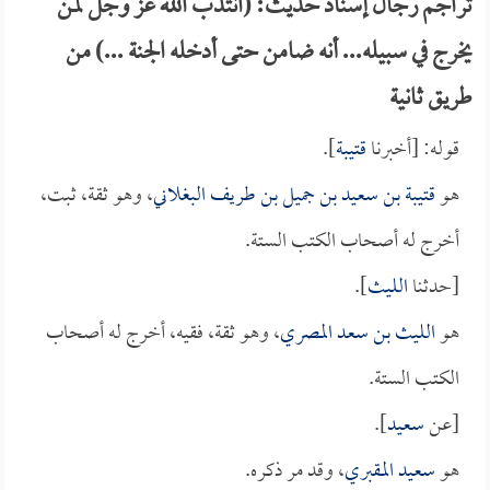
تراجم رجال إسناد حديث: (انتدب الله عز وجل لمن
يخرج في سبيله... أنه ضامن حتى أدخله الجنة ...) من
طريق ثانية
قوله: [أخبرنا
قتيبة
].
هو
قتيبة بن سعيد بن جميل بن طريف البغلاني
، وهو ثقة، ثبت،
أخرج له أصحاب الكتب الستة.
[حدثنا
الليث
].
هو
الليث بن سعد المصري
، وهو ثقة، فقيه، أخرج له أصحاب
الكتب الستة.
[عن
سعيد
].
هو
سعيد المقبري
، وقد مر ذكره.