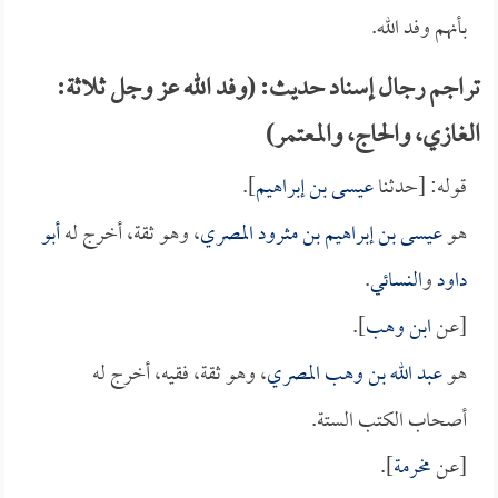
بأنهم وفد الله.
تراجم رجال إسناد حديث: (وفد الله عز وجل ثلاثة:
الغازي، والحاج، والمعتمر)
قوله: [حدثنا
عيسى بن إبراهيم
].
هو
عيسى بن إبراهيم بن مثرود المصري
، وهو ثقة، أخرج له
أبو
داود
و
النسائي
.
[عن
ابن وهب
].
هو
عبد الله بن وهب المصري
، وهو ثقة، فقيه، أخرج له
أصحاب الكتب الستة.
[عن
مخرمة
].