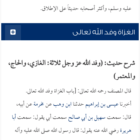
عليه وسلم، وأكثر أصحابه حديثاً على الإطلاق.
الغزاة وفد الله تعالى
شرح حديث: (وفد الله عز وجل ثلاثة: الغازي، والحاج،
والمعتمر)
قال المصنف رحمه الله تعالى: [باب الغزاة وفد الله تعالى.
أخبرنا
عيسى بن إبراهيم
حدثنا
ابن وهب
عن
مخرمة
عن أبيه،
قال: سمعت
سهيل بن أبي صالح
سمعت أبي يقول: سمعت
أبا
هريرة
رضي الله عنه يقول: قال رسول الله صلى الله عليه وآله