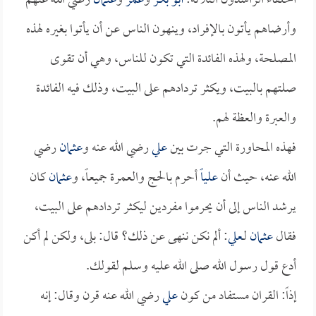
الخلفاء الراشدون الثلاثة:
أبو بكر
و
عمر
و
عثمان
رضي الله عنهم
وأرضاهم يأتون بالإفراد، وينهون الناس عن أن يأتوا بغيره لهذه
المصلحة، ولهذه الفائدة التي تكون للناس، وهي أن تقوى
صلتهم بالبيت، ويكثر تردادهم على البيت، وذلك فيه الفائدة
والعبرة والعظة لهم.
فهذه المحاورة التي جرت بين
علي
رضي الله عنه و
عثمان
رضي
الله عنه، حيث أن
علياً
أحرم بالحج والعمرة جميعاً، و
عثمان
كان
يرشد الناس إلى أن يحرموا مفردين ليكثر تردادهم على البيت،
فقال
عثمان
لـ
علي
: ألم نكن ننهى عن ذلك؟ قال: بلى، ولكن لم أكن
أدع قول رسول الله صلى الله عليه وسلم لقولك.
إذاً: القران مستفاد من كون
علي
رضي الله عنه قرن وقال: إنه