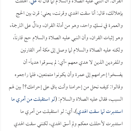
القران: أن النبي عليه الصلاة والسلام لما قال له
علي
: أهللت
بإهلالك، قال: أنا سقت الهدي وقرنت، يعني: قرن بين الحج
والعمرة في نسكٍ واحد، وهو من أدلة القران، ودالٌ على الترجمة،
وهو إثبات القران، وأن النبي عليه الصلاة والسلام حج قارناً،
ولكنه عليه الصلاة والسلام لما وصل إلى مكة أمر القارنين
والمفردين الذين لا هدي معهم -أي: لم يسوقوا هدياً- أن
يفسخوا إحرامهم إلى عمرة وأن يكونوا متمتعين، فلما راجعوه
وقالوا: كيف نحل من إحرامنا وأنت باق على إحرامك؟! بين لهم
السبب، فقال عليه الصلاة والسلام: (
لو استقبلت من أمري ما
استدبرت لما سقت الهدي
)، أي: لو استقبلت من أمري ما
استدبرت لأحللت معكم ولم أسق الهدي، لكنني سقت الهدي