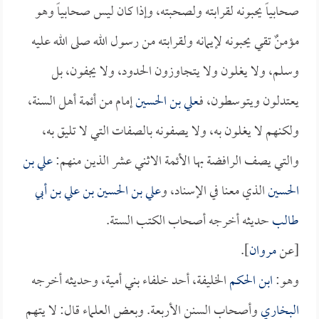
صحابياً يحبونه لقرابته ولصحبته، وإذا كان ليس صحابياً وهو
مؤمنٌ تقي يحبونه لإيمانه ولقرابته من رسول الله صلى الله عليه
وسلم، ولا يغلون ولا يتجاوزون الحدود، ولا يجفون، بل
يعتدلون ويتوسطون، فـ
علي بن الحسين
إمام من أئمة أهل السنة،
ولكنهم لا يغلون به، ولا يصفونه بالصفات التي لا تليق به،
والتي يصف الرافضة بها الأئمة الاثني عشر الذين منهم:
علي بن
الحسين
الذي معنا في الإسناد، و
علي بن الحسين بن علي بن أبي
طالب
حديثه أخرجه أصحاب الكتب الستة.
[عن
مروان
].
وهو:
ابن الحكم
الخليفة، أحد خلفاء بني أمية، وحديثه أخرجه
البخاري
وأصحاب السنن الأربعة. وبعض العلماء قال: لا يتهم