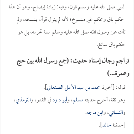
النبي صلى الله عليه وسلم قرن، وفيه: زيادة إيضاح، وهو أن هذا
الحكم باق ومحكم غير منسوخ؛ لأنه لم ينزل قرآن ينسخه، ولم
تأت عن رسول الله صلى الله عليه وسلم سنة تحرمه، بل هو
حكم باق سائغ.
تراجم رجال إسناد حديث: (جمع رسول الله بين حج
وعمرة...)
قوله: [أخبرنا
محمد بن عبد الأعلى الصنعاني
].
وهو ثقة، أخرج حديثه
مسلم
، و
أبو داود
في القدر، و
الترمذي
،
و
النسائي
، و
ابن ماجه
.
[حدثنا
خالد
].