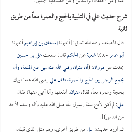
عنه وعن الخلفاء الراشدين وعن الصحابة أجمعين.
شرح حديث علي في التلبية بالحج والعمرة معاً من طريق
ثانية
قال المصنف رحمه الله تعالى: [أخبرنا
إسحاق بن إبراهيم
أخبرنا
أبو عامر
حدثنا
شعبة
عن
الحكم
قال: سمعت
علي بن حسين
يحدث عن
مروان
: (
أن
عثمان
رضي الله عنه نهى عن المتعة، وأن
يجمع الرجل بين الحج والعمرة، فقال
علي
رضي الله عنه: لبيك
بحجة وعمرة معاً، فقال
عثمان
: أتفعلها وأنا أنهى عنها؟ فقال
علي
: لم أكن لأدع سنة رسول الله صلى الله عليه وآله وسلم لأحد
من الناس)].
ثم أورد حديث:
علي
من طريق أخرى، وهو مثل الذي قبله،