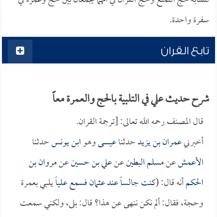
لتشابه حج التمتع وحج القران في أنهما يجمعان بين حج وعمرة في
سفرة واحدة.
تابع القران
شرح حديث علي في التلبية بالحج والعمرة معاً
قال المصنف رحمه الله تعالى: [ترجمة القران.
أخبرني
عمران بن يزيد
حدثنا
عيسى
وهو
ابن يونس
حدثنا
الأعمش
عن
مسلم البطين
عن
علي بن حسين
عن
مروان بن
الحكم
أنه قال: (
كنت جالساً عند
عثمان
فسمع
علياً
يلبي بعمرة
وحجة، فقال: ألم نكن ننهى عن هذا؟ قال: بلى، ولكني سمعت