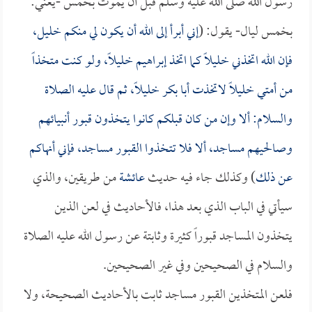
رسول الله صلى الله عليه وسلم قبل أن يموت بخمس -يعني:
بخمس ليال- يقول: (
إني أبرأ إلى الله أن يكون لي منكم خليل،
فإن الله اتخذني خليلاً كما اتخذ إبراهيم خليلاً، ولو كنت متخذاً
من أمتي خليلاً لاتخذت
أبا بكر
خليلاً، ثم قال عليه الصلاة
والسلام: ألا وإن من كان قبلكم كانوا يتخذون قبور أنبيائهم
وصالحيهم مساجد، ألا فلا تتخذوا القبور مساجد، فإني أنهاكم
عن ذلك
) وكذلك جاء فيه حديث
عائشة
من طريقين، والذي
سيأتي في الباب الذي بعد هذا، فالأحاديث في لعن الذين
يتخذون المساجد قبوراً كثيرة وثابتة عن رسول الله عليه الصلاة
والسلام في الصحيحين وفي غير الصحيحين.
فلعن المتخذين القبور مساجد ثابت بالأحاديث الصحيحة، ولا