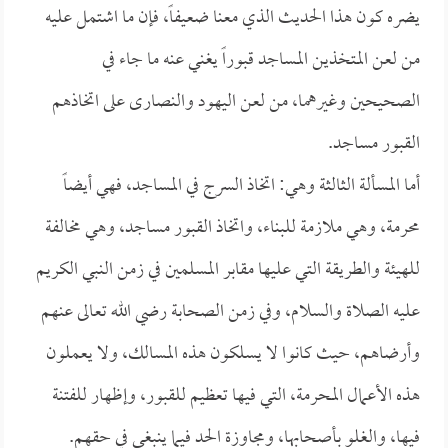
يضره كون هذا الحديث الذي معنا ضعيفاً، فإن ما اشتمل عليه
من لعن المتخذين المساجد قبوراً يغني عنه ما جاء في
الصحيحين وغيرهما، من لعن اليهود والنصارى على اتخاذهم
القبور مساجد.
أما المسألة الثالثة وهي: اتخاذ السرج في المساجد، فهي أيضاً
محرمة، وهي ملازمة للبناء، واتخاذ القبور مساجد، وهي مخالفة
للهيئة والطريقة التي عليها مقابر المسلمين في زمن النبي الكريم
عليه الصلاة والسلام، وفي زمن الصحابة رضي الله تعالى عنهم
وأرضاهم، حيث كانوا لا يسلكون هذه المسالك، ولا يعملون
هذه الأعمال المحرمة، التي فيها تعظيم للقبور، وإظهار للفتنة
فيها، والغلو بأصحابها، ومجاوزة الحد فيما ينبغي في حقهم.