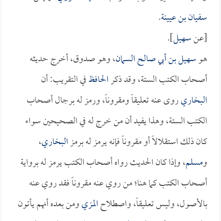
سفيان بن عيينة
.
[عن
سهيل
].
هو
سهيل بن أبي صالح السمان
، وهو صدوق، أخرج حديثه
أصحاب الكتب الستة، وقد ذكر
الحافظ
في التقريب: أن
البخاري
روى عنه تعليقاً ومقروناً، ورمز له برجال أصحاب
الكتب الستة، وهذا يفيد أن من خرج له في الصحيحين سواء
كان ذلك استقلالاً أو مقروناً فإنه يرمز له برمز
البخاري
،
و
مسلم
، وإذا كان الحديث رواه أصحاب الكتب يرمز له برواية
أصحاب الكتب كما هنا؛ من روي عنه مقروناً فقد روي عنه
بالأصول، وليس تعليقاً، واصطلاح
المزي
ومن بعده أنهم يأتون