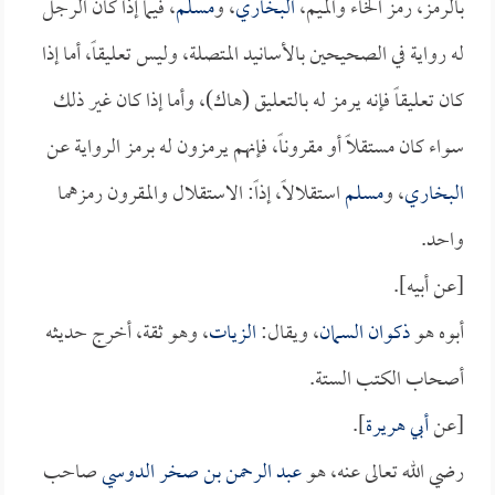
بالرمز، رمز الخاء والميم،
البخاري
، و
مسلم
، فيما إذا كان الرجل
له رواية في الصحيحين بالأسانيد المتصلة، وليس تعليقاً، أما إذا
كان تعليقاً فإنه يرمز له بالتعليق (هاك)، وأما إذا كان غير ذلك
سواء كان مستقلاً أو مقروناً، فإنهم يرمزون له برمز الرواية عن
البخاري
، و
مسلم
استقلالاً، إذاً: الاستقلال والمقرون رمزهما
واحد.
[عن أبيه].
أبوه هو
ذكوان السمان
، ويقال:
الزيات
، وهو ثقة، أخرج حديثه
أصحاب الكتب الستة.
[عن
أبي هريرة
].
رضي الله تعالى عنه، هو
عبد الرحمن بن صخر الدوسي
صاحب