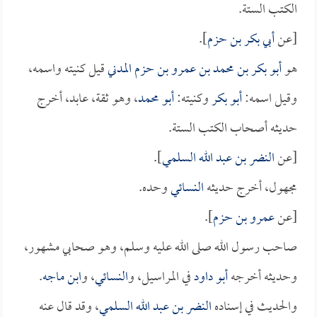
الكتب الستة.
[عن
أبي بكر بن حزم
].
هو
أبو بكر بن محمد بن عمرو بن حزم المدني
قيل كنيته واسمه،
وقيل اسمه:
أبو بكر
وكنيته:
أبو محمد
، وهو ثقة، عابد، أخرج
حديثه أصحاب الكتب الستة.
[عن
النضر بن عبد الله السلمي
].
مجهول، أخرج حديثه
النسائي
وحده.
[عن
عمرو بن حزم
].
صاحب رسول الله صلى الله عليه وسلم، وهو صحابي مشهور،
وحديثه أخرجه
أبو داود
في المراسيل، و
النسائي
، و
ابن ماجه
.
والحديث في إسناده
النضر بن عبد الله السلمي
، وقد قال عنه