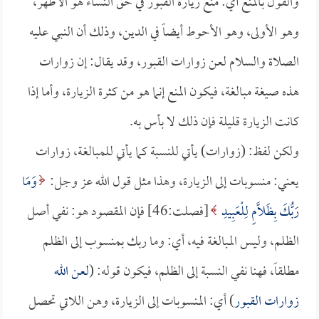
والقول بالمنع أي: منع زيارة القبور في حق النساء هو الأظهر،
وهو الأولى، وهو الأحوط أيضاً في الدين، وذلك أن النبي عليه
الصلاة والسلام لعن زوارات القبور، وقد يقال: إن زوارات
هذه صيغة مبالغة، فيكون المنع إنما هو من كثرة الزيارة، وأما إذا
كانت الزيارة قليلة فإن ذلك لا بأس به.
ولكن لفظ: (زوارات) يأتي للنسبة كما يأتي للمبالغة، زوارات
يعني: منسوبات إلى الزيارة، وهذا مثل قول الله عز وجل:
وَمَا
رَبُّكَ بِظَلَّامٍ لِلْعَبِيدِ
[فصلت:46] فإن المقصود هو: نفي أصل
الظلم، وليس المبالغة فيه، أي: وما ربك بمنسوب إلى الظلم
مطلقاً، فهنا نفي النسبة إلى الظلم، فيكون قوله: (
لعن الله
زوارات القبور
) أي: المنسوبات إلى الزيارة، وهن اللاتي تحصل