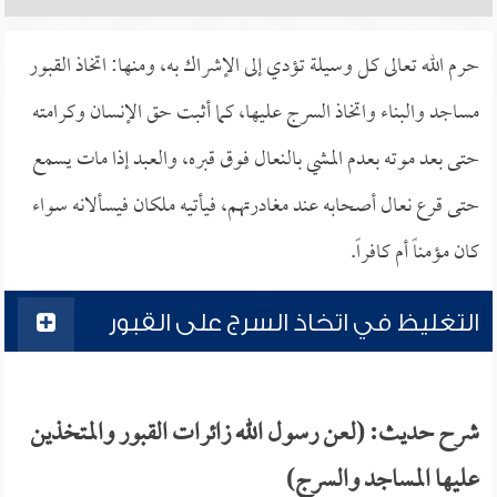
حرم الله تعالى كل وسيلة تؤدي إلى الإشراك به، ومنها: اتخاذ القبور
مساجد والبناء واتخاذ السرج عليها، كما أثبت حق الإنسان وكرامته
حتى بعد موته بعدم المشي بالنعال فوق قبره، والعبد إذا مات يسمع
حتى قرع نعال أصحابه عند مغادرتهم، فيأتيه ملكان فيسألانه سواء
كان مؤمناً أم كافراً.
التغليظ في اتخاذ السرج على القبور
شرح حديث: (لعن رسول الله زائرات القبور والمتخذين
عليها المساجد والسرج)