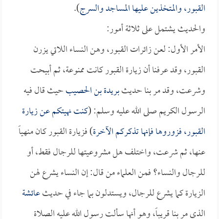
القبور، والمتخذين عليها المساجد والسرج
).
والحديث يشتمل على ثلاثة أمور:
الأمر الأول: لعن زائرات القبور، وهن النساء اللاتي يزرن
القبور، وقد عرفنا أن زيارة القبور كانت ممنوعة، ثم أبيحت
وشرعت، وقد مر بنا حديث
بريدة بن الحصيب
حيث قال فيه
الرسول الكريم صلى الله عليه وسلم: (
كنت نهيتكم عن زيارة
القبور، فزوروها فإنها تذكركم الآخرة
) فزيارة القبور كان منهياً
عنها، ثم شرعت، واختلف هل مشروعيتها للرجال فقط، أو
للرجال والنساء؟ فمن العلماء من قال: إن النساء يشرع لهن
الزيارة كما يشرع للرجال، ويستدلون بما جاء في حديث
عائشة
الذي مر بنا قريباً، وهو أنها سألت رسول الله عليه الصلاة