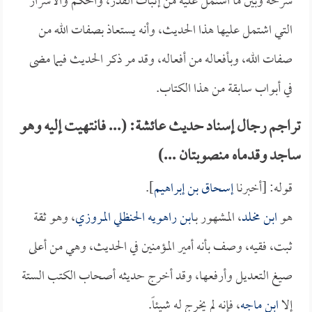
شرحه وبين ما اشتمل عليه من إثبات القدر، والحكم والأسرار
التي اشتمل عليها هذا الحديث، وأنه يستعاذ بصفات الله من
صفات الله، وبأفعاله من أفعاله، وقد مر ذكر الحديث فيما مضى
في أبواب سابقة من هذا الكتاب.
تراجم رجال إسناد حديث عائشة: (... فانتهيت إليه وهو
ساجد وقدماه منصوبتان ...)
قوله: [أخبرنا
إسحاق بن إبراهيم
].
هو
ابن مخلد
، المشهور بـ
ابن راهويه الحنظلي المروزي
، وهو ثقة
ثبت، فقيه، وصف بأنه أمير المؤمنين في الحديث، وهي من أعلى
صيغ التعديل وأرفعها، وقد أخرج حديثه أصحاب الكتب الستة
إلا
ابن ماجه
، فإنه لم يخرج له شيئاً.