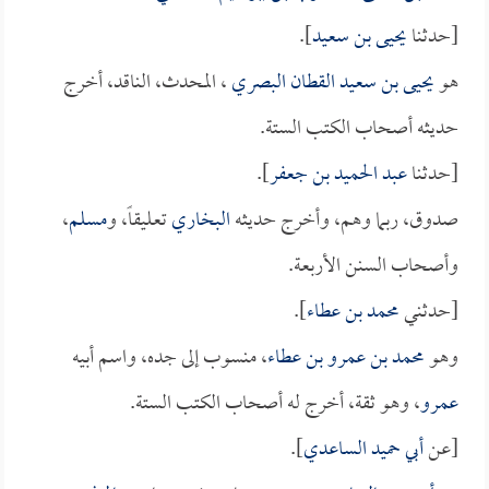
[حدثنا
يحيى بن سعيد
].
هو
يحيى بن سعيد القطان البصري
، المحدث، الناقد، أخرج
حديثه أصحاب الكتب الستة.
[حدثنا
عبد الحميد بن جعفر
].
صدوق، ربما وهم، وأخرج حديثه
البخاري
تعليقاً، و
مسلم
،
وأصحاب السنن الأربعة.
[حدثني
محمد بن عطاء
].
وهو
محمد بن عمرو بن عطاء
، منسوب إلى جده، واسم أبيه
عمرو
، وهو ثقة، أخرج له أصحاب الكتب الستة.
[عن
أبي حميد الساعدي
].