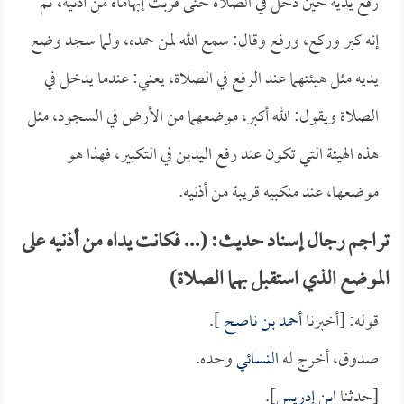
رفع يديه حين دخل في الصلاة حتى قربت إبهاماه من أذنيه، ثم
إنه كبر وركع، ورفع وقال: سمع الله لمن حمده، ولما سجد وضع
يديه مثل هيئتهما عند الرفع في الصلاة، يعني: عندما يدخل في
الصلاة ويقول: الله أكبر، موضعهما من الأرض في السجود، مثل
هذه الهيئة التي تكون عند رفع اليدين في التكبير، فهذا هو
موضعها، عند منكبيه قريبة من أذنيه.
تراجم رجال إسناد حديث: (... فكانت يداه من أذنيه على
الموضع الذي استقبل بهما الصلاة)
قوله: [أخبرنا
أحمد بن ناصح
].
صدوق، أخرج له
النسائي
وحده.
[حدثنا
ابن إدريس
].