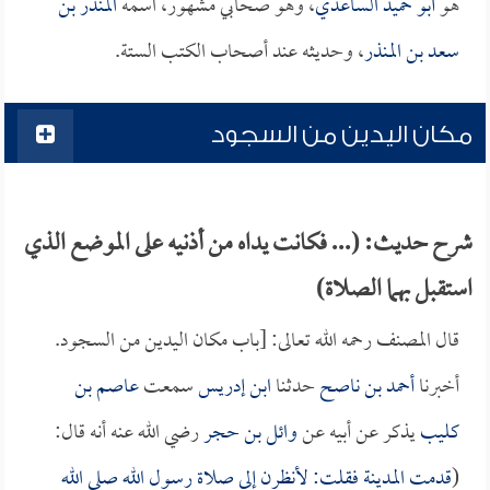
هو
أبو حميد الساعدي
، وهو صحابي مشهور، اسمه
المنذر بن
سعد بن المنذر
، وحديثه عند أصحاب الكتب الستة.
مكان اليدين من السجود
شرح حديث: (... فكانت يداه من أذنيه على الموضع الذي
استقبل بهما الصلاة)
قال المصنف رحمه الله تعالى: [باب مكان اليدين من السجود.
أخبرنا
أحمد بن ناصح
حدثنا
ابن إدريس
سمعت
عاصم بن
كليب
يذكر عن أبيه عن
وائل بن حجر
رضي الله عنه أنه قال:
(
قدمت المدينة فقلت: لأنظرن إلى صلاة رسول الله صلى الله