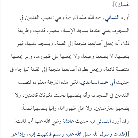
نفسك
)].
أورد
النسائي
رحمه الله هذه الترجمة وهي: نصب القدمين في
السجود، يعني عندما يسجد الإنسان ينصب قدميه، وطريقة
ذلك أنه يجعل أصابعها متجهة إلى القبلة، ويسجد عليها، فهو
ينصبها، لا يضعها وضعاً، ولا يجعلها على ظهورها، وإنما يجعلها
منتصبة قائمة، ويجعل بطون أصابعها متجهة إلى القبلة كما جاء في
حديث
أبي حميد الساعدي
، لكن هذه الترجمة معقودة لنصب
القدمين في السجود، وأنه ينصبهما بحيث تكونان قائمتين، ولا
يضعهما معترضتين، ولا على ظهورهما، وإنما ينصبهما نصباً.
وقد أورد
النسائي
فيه حديث
عائشة
رضي الله عنها أنها قالت:
[(
فقدت رسول الله صلى الله عليه وسلم فانتهيت إليه، وإذا هو