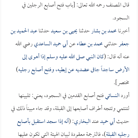
قال المصنف رحمه الله تعالى: [باب فتح أصابع الرجلين في
السجود.
أخبرنا
محمد بن بشار
حدثنا
يحيى بن سعيد
حدثنا
عبد الحميد بن
جعفر
حدثني
محمد بن عطاء
عن
أبي حميد الساعدي
رضي الله
عنه أنه قال: (
كان النبي صلى الله عليه وسلم إذا أهوى إلى
الأرض ساجداً جافى عضديه عن إبطيه، وفتح أصابع رجليه
)
مختصر].
أورد
النسائي
فتح أصابع القدمين في السجود، يعني: تليينها
لتنتمي وتتجه أطراف أصابعها إلى القبلة، وقد جاء مبيناً ذلك في
حديث
أبي حميد
عند
البخاري
: (
أنه إذا سجد استقبل بأصابع
رجليه القبلة
)، فالترجمة معقودة لبيان الهيئة التي تكون عليها