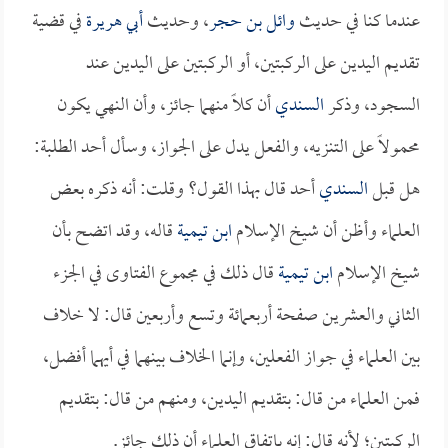
عندما كنا في حديث
وائل بن حجر
، وحديث
أبي هريرة
في قضية
تقديم اليدين على الركبتين، أو الركبتين على اليدين عند
السجود، وذكر
السندي
أن كلاً منهما جائز، وأن النهي يكون
محمولاً على التنزيه، والفعل يدل على الجواز، وسأل أحد الطلبة:
هل قبل
السندي
أحد قال بهذا القول؟ وقلت: أنه ذكره بعض
العلماء وأظن أن شيخ الإسلام
ابن تيمية
قاله، وقد اتضح بأن
شيخ الإسلام
ابن تيمية
قال ذلك في مجموع الفتاوى في الجزء
الثاني والعشرين صفحة أربعمائة وتسع وأربعين قال: لا خلاف
بين العلماء في جواز الفعلين، وإنما الخلاف بينهما في أيهما أفضل،
فمن العلماء من قال: بتقديم اليدين، ومنهم من قال: بتقديم
الركبتين؛ لأنه قال: إنه باتفاق العلماء أن ذلك جائز.