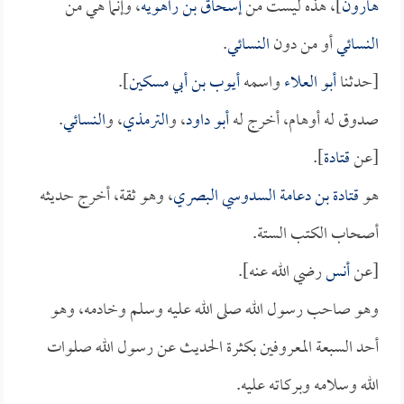
هارون
]، هذه ليست من
إسحاق بن راهويه
، وإنما هي من
النسائي
أو من دون
النسائي
.
[حدثنا
أبو العلاء
واسمه
أيوب بن أبي مسكين
].
صدوق له أوهام، أخرج له
أبو داود
، و
الترمذي
، و
النسائي
.
[عن
قتادة
].
هو
قتادة بن دعامة السدوسي البصري
، وهو ثقة، أخرج حديثه
أصحاب الكتب الستة.
[عن
أنس
رضي الله عنه].
وهو صاحب رسول الله صلى الله عليه وسلم وخادمه، وهو
أحد السبعة المعروفين بكثرة الحديث عن رسول الله صلوات
الله وسلامه وبركاته عليه.