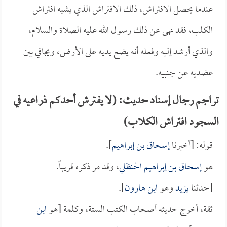
عندما يحصل الافتراش، ذلك الافتراش الذي يشبه افتراش
الكلب، فقد نهى عن ذلك رسول الله عليه الصلاة والسلام،
والذي أرشد إليه وفعله أنه يضع يديه على الأرض، ويجافي بين
عضديه عن جنبيه.
تراجم رجال إسناد حديث: (لا يفترش أحدكم ذراعيه في
السجود افتراش الكلاب)
قوله: [أخبرنا
إسحاق بن إبراهيم
].
هو
إسحاق بن إبراهيم الحنظلي
، وقد مر ذكره قريباً.
[حدثنا
يزيد
وهو
ابن هارون
].
ثقة، أخرج حديثه أصحاب الكتب الستة، وكلمة [هو
ابن