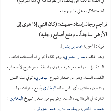
في الصلاة، لكنه أتى ببعضه، أو بطرف منه في هذا الموضع؛
للاستدلال به على ما ترجم له.
تراجم رجال إسناد حديث: (كان النبي إذا هوى إلى
الأرض ساجداً... وفتح أصابع رجليه)
قوله: [أخبرنا
محمد بن بشار
].
وهو الملقب
بندار البصري
، وهو ثقة، أخرج له أصحاب الكتب
الستة، بل رووا عنه مباشرة وبدون واسطة، وهو شيخ لأصحاب
الكتب الستة، وهو من صغار شيوخ
البخاري
، توفي سنة اثنتين
وخمسين ومائتين، أي: قبل وفاة
البخاري
بأربع سنوات، وقد
شاركه في الوفاة بهذه السنة، وكونهم من صغار شيوخ
البخاري
:
محمد بن المثنى
، و
يعقوب بن إبراهيم الدورقي
.