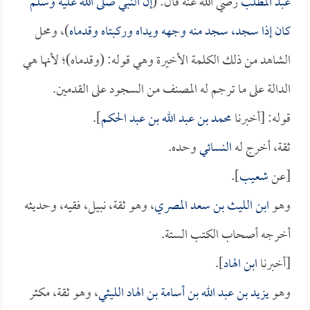
عبد المطلب
رضي الله عنه قال: (
إن النبي صلى الله عليه وسلم
كان إذا سجد، سجد منه وجهه ويداه وركبتاه وقدماه
)، ومحل
الشاهد من ذلك الكلمة الأخيرة وهي قوله: (وقدماه)؛ لأنها هي
الدالة على ما ترجم له المصنف من السجود على القدمين.
قوله: [أخبرنا
محمد بن عبد الله بن عبد الحكم
].
ثقة، أخرج له
النسائي
وحده.
[عن
شعيب
].
وهو
ابن الليث بن سعد المصري
، وهو ثقة، نبيل، فقيه، وحديثه
أخرجه أصحاب الكتب الستة.
[أخبرنا
ابن الهاد
].
وهو
يزيد بن عبد الله بن أسامة بن الهاد الليثي
، وهو ثقة، مكثر