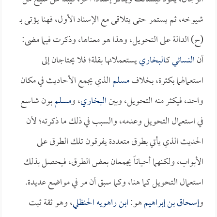
شيوخه، ثم يستمر حتى يتلاقى مع الإسناد الأول، فهنا يؤتى بـ
(ح) الدالة على التحويل، وهذا هو معناها، وذكرت فيما مضى:
أن
النسائي
كـ
البخاري
يستعملانها بقلة؛ فلا يحتاجان إلى
استعمالهما بكثرة، بخلاف
مسلم
الذي يجمع الأحاديث في مكان
واحد، فيكثر منه التحويل، وبين
البخاري
، و
مسلم
بون شاسع
في استعمال التحويل وعدمه، والسبب في ذلك ما ذكرته؛ لأن
الحديث الذي يأتي بطرق متعددة يفرقون تلك الطرق على
الأبواب، ولكنهما أحياناً يجمعان بعض الطرق، فيحصل بذلك
استعمال التحويل كما هنا، وكما سبق أن مر في مواضع عديدة.
و
إسحاق بن إبراهيم
هو:
ابن راهويه الحنظلي
، وهو ثقة ثبت