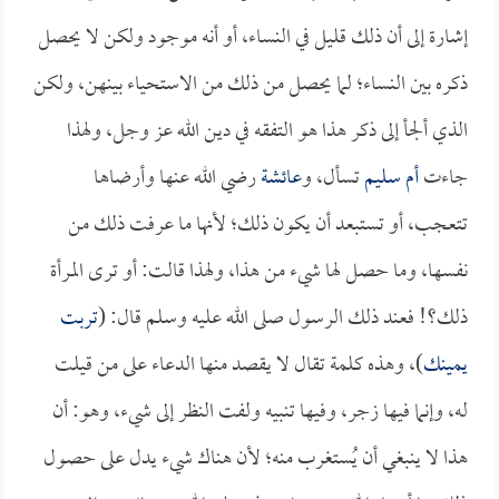
إشارة إلى أن ذلك قليل في النساء، أو أنه موجود ولكن لا يحصل
ذكره بين النساء؛ لما يحصل من ذلك من الاستحياء بينهن، ولكن
الذي ألجأ إلى ذكر هذا هو التفقه في دين الله عز وجل، ولهذا
جاءت
أم سليم
تسأل، و
عائشة
رضي الله عنها وأرضاها
تتعجب، أو تستبعد أن يكون ذلك؛ لأنها ما عرفت ذلك من
نفسها، وما حصل لها شيء من هذا، ولهذا قالت: أو ترى المرأة
ذلك؟! فعند ذلك الرسول صلى الله عليه وسلم قال: (
تربت
يمينك
)، وهذه كلمة تقال لا يقصد منها الدعاء على من قيلت
له، وإنما فيها زجر، وفيها تنبيه ولفت النظر إلى شيء، وهو: أن
هذا لا ينبغي أن يُستغرب منه؛ لأن هناك شيء يدل على حصول