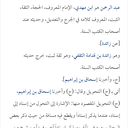
عبد الرحمن
هو
ابن مهدي
، الإمام المعروف، الحجة، الثقة،
الثبت، المعروف كلامه في الجرح والتعديل، وحديثه عند
أصحاب الكتب الستة.
[عن
زائدة
].
وهو
زائدة بن قدامة الثقفي
، وهو ثقة ثبت، خرج حديثه
أصحاب الكتب الستة.
[ح، وأخبرنا
إسحاق بن إبراهيم
].
أتى بـ (ح) التحويل وقال: (ح) وأخبرنا
إسحاق بن إبراهيم
،
(ح) التحويل المقصود منها: الإشارة إلى التحول من إسناد إلى
إسناد، عندما يذكر إسناداً ويقطع فيه مسافة من حيث ذكر بعض
الرجال، يعود فيستأنف ويذكر إسناداً آخر، فيبدأ من شيخ من