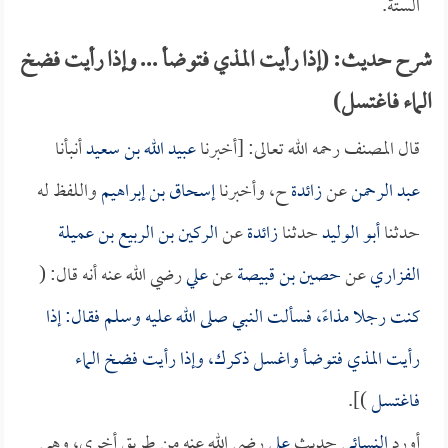
الستة.
شرح حديث: (إذا رأيت المذي فتوضأ ... وإذا رأيت فضخ
الماء فاغتسل)
قال المصنف رحمه الله تعالى: [أخبرنا
عبيد الله بن سعيد
أنبأنا
عبد الرحمن
عن
زائدة
ح، وأخبرنا
إسحاق بن إبراهيم
واللفظ له
حدثنا
أبو الوليد
حدثنا
زائدة
عن
الركين بن الربيع بن عميلة
الفزاري
عن
حصين بن قبيصة
عن
علي
رضي الله عنه أنه قال: (
كنت رجلا مذاءً، فسألت النبي صلى الله عليه وسلم فقال: إذا
رأيت المذي فتوضأ واغسل ذكرك، وإذا رأيت فضخ الماء
فاغتسل
)].
أورد
النسائي
حديث
علي
رضي الله عنه من طريق أخرى، وهي