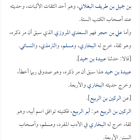
بن جميل بن طريف البغلاني
، وهو أحد الثقات الأثبات، وحديثه
عند أصحاب الكتب الستة.
وأما
علي بن حجر
فهو
السعدي المروزي
الذي سبق أن مر ذكره،
وهو ثقة، خرج له
البخاري
، و
مسلم
، و
الترمذي
، و
النسائي
.
[قالا: حدثنا
عبيدة بن حميد
].
عبيدة بن حميد
هذا سبق أن مر ذكره، وهو صدوق ربما أخطأ،
وخرج حديثه
البخاري
والأربعة.
[عن
الركين بن الربيع
].
الركين بن الربيع
هو:
أبو الربيع
، فكنيته توافق اسم أبيه، وهو
ثقة، خرج له
البخاري
في الأدب المفرد، و
مسلم
، وأصحاب
السنن الأربعة.