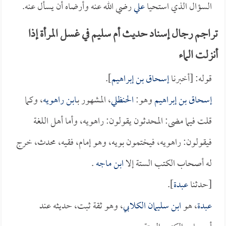
السؤال الذي استحيا
علي
رضي الله عنه وأرضاه أن يسأل عنه.
تراجم رجال إسناد حديث أم سليم في غسل المرأة إذا
أنزلت الماء
قوله: [أخبرنا
إسحاق بن إبراهيم
].
إسحاق بن إبراهيم
وهو:
الحنظلي
، المشهور بـ
ابن راهويه
، وكما
قلت فيما مضى: المحدثون يقولون: راهويه، وأما أهل اللغة
فيقولون: راهويه، فيختمون بويه، وهو إمام، فقيه، محدث، خرج
له أصحاب الكتب الستة إلا
ابن ماجه
.
[حدثنا
عبدة
].
عبدة
، هو
ابن سليمان الكلابي
، وهو ثقة ثبت، حديثه عند