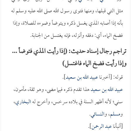
مثل التي قبلها، ومنها فتوى رسول الله صلى الله عليه وسلم له
بأنه إذا أصابه المذي يغسل ذكره ويتوضأ وضوءه للصلاة، وإذا
فضخ الماء، أي: دفقه وأنزله، فإنه يغتسل من الجنابة.
تراجم رجال إسناد حديث: (إذا رأيت المذي فتوضأ ...
وإذا رأيت فضخ الماء فاغتسل)
قوله: [أخبرنا
عبيد الله بن سعيد
].
عبيد الله بن سعيد
هذا تقدم ذكره فيما مضى، وهو ثقة، مأمون،
سني؛ لأنه أظهر السنة في بلاده سرخس، وأخرج له
البخاري
،
و
مسلم
، و
النسائي
.
[أنبأنا
عبد الرحمن
].