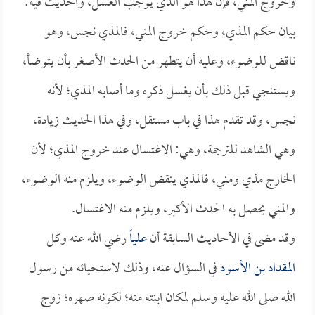
وخروج المني، فإن هذا هو الذي يوجب الغسل، والحديث فيه:
بيان حكم المذي، وحكم خروج المني، فالمذي نجس، وهو
ناقض للوضوء، وعليه أن يتطهر من الحدث الأصغر بأن يتوضأ،
ويستنجي قبل ذلك بأن يغسل ذكره وما أصابه المذي؛ لأنه
نجس، وقد تقدم هذا في باب مستقل، وفي هذا الحديث زيادة،
وهي الشاهد للترجمة، وهي: الاغتسال عند خروج المذي؛ لأن
الخارج مذي ومني، فالمذي ينقض الوضوء، ويلزم منه الوضوء،
والمني يحصل به الحدث الأكبر، ويلزم منه الاغتسال.
وقد مضى في الأحاديث السابقة أن
علياً
رضي الله عنه وكل
المقداد بن الأسود
في السؤال عنه، وذلك لاستحيائه من رسول
الله صلى الله عليه وسلم لمكان ابنته منه؛ لكونه صهره؛ زوج