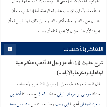
الجواب: أنا ذكرت فيما مضى أن الإنسان إذا كان بحاجة وسأل
شيئاً معقولاً، فإن الإنسان يحقق له الرغبة، أما إذا طلب منه أن
يتنازل عن ماله أو يعطيه أكثر ماله أو ما إلى ذلك فهذا ليس له أن
يجيبه؛ لأن هذا سؤال لا يجوز لمثله أن يسأله.
التفاخر بالأحساب
شرح حديث (إن الله عز وجل قد أذهب عنكم عبية
الجاهلية وفخرها بالآباء...)
قال المصنف رحمه الله تعالى: [ باب في التفاخر بالأحساب.
حدثنا
موسى بن مروان الرقي
حدثنا
المعافى
ح وحدثنا
أحمد بن
سعيد الهمداني
أخبرنا
ابن وهب
وهذا حديثه عن
هشام بن سعد