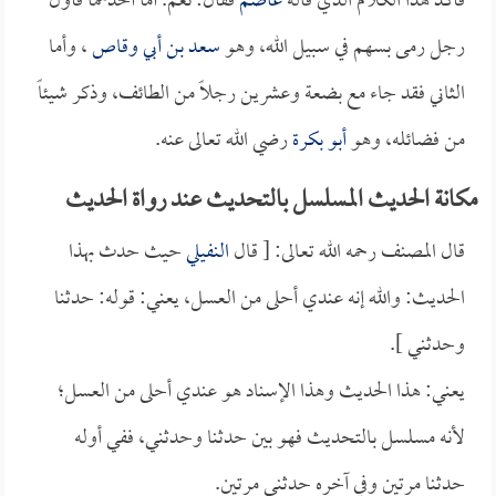
فأكد هذا الكلام الذي قاله
عاصم
فقال: نعم. أما أحدهما فأول
رجل رمى بسهم في سبيل الله، وهو
سعد بن أبي وقاص
، وأما
الثاني فقد جاء مع بضعة وعشرين رجلاً من الطائف، وذكر شيئاً
من فضائله، وهو
أبو بكرة
رضي الله تعالى عنه.
مكانة الحديث المسلسل بالتحديث عند رواة الحديث
قال المصنف رحمه الله تعالى: [ قال
النفيلي
حيث حدث بهذا
الحديث: والله إنه عندي أحلى من العسل، يعني: قوله: حدثنا
وحدثني ].
يعني: هذا الحديث وهذا الإسناد هو عندي أحلى من العسل؛
لأنه مسلسل بالتحديث فهو بين حدثنا وحدثني، ففي أوله
حدثنا مرتين وفي آخره حدثني مرتين.