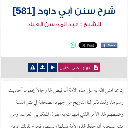
شرح سنن أبي داود [581]
للشيخ : عبد المحسن العباد
التفريغ النصي الكامل
إن مما امتن الله به على هذه الأمة أن قيض لها رجالاً يحمون أحاديث
رسولها. ولقد ذكر لنا التاريخ من جهود الصحابة في نشر السنة
وضبطهم لها، الأمر الذي انبهرت به عقول المفكرين الغرب. ومن
مننه سبحانه أن حفظ لهذه الأمة نسلها ونسبها، فحرم لذلك ادعاء