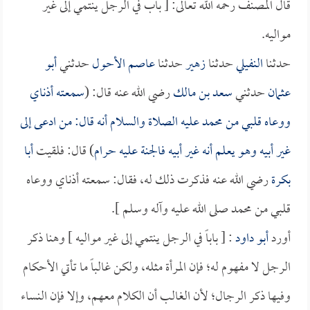
قال المصنف رحمه الله تعالى: [ باب في الرجل ينتمي إلى غير
مواليه.
حدثنا
النفيلي
حدثنا
زهير
حدثنا
عاصم الأحول
حدثني
أبو
عثمان
حدثني
سعد بن مالك
رضي الله عنه قال: (
سمعته أذناي
ووعاه قلبي من محمد عليه الصلاة والسلام أنه قال: من ادعى إلى
غير أبيه وهو يعلم أنه غير أبيه فالجنة عليه حرام
) قال: فلقيت
أبا
بكرة
رضي الله عنه فذكرت ذلك له، فقال: سمعته أذناي ووعاه
قلبي من محمد صلى الله عليه وآله وسلم ].
أورد
أبو داود
: [ باباً في الرجل ينتمي إلى غير مواليه ] وهنا ذكر
الرجل لا مفهوم له؛ فإن المرأة مثله، ولكن غالباً ما تأتي الأحكام
وفيها ذكر الرجال؛ لأن الغالب أن الكلام معهم، وإلا فإن النساء