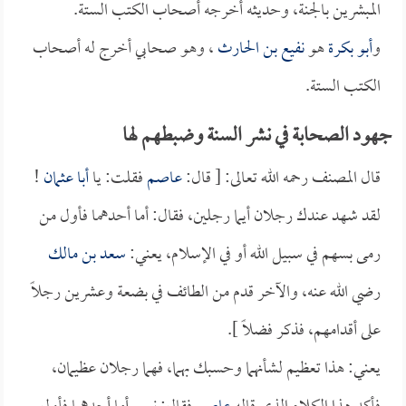
المبشرين بالجنة، وحديثه أخرجه أصحاب الكتب الستة.
و
أبو بكرة
هو
نفيع بن الحارث
، وهو صحابي أخرج له أصحاب
الكتب الستة.
جهود الصحابة في نشر السنة وضبطهم لها
قال المصنف رحمه الله تعالى: [ قال:
عاصم
فقلت: يا
أبا عثمان
!
لقد شهد عندك رجلان أيما رجلين، فقال: أما أحدهما فأول من
رمى بسهم في سبيل الله أو في الإسلام، يعني:
سعد بن مالك
رضي الله عنه، والآخر قدم من الطائف في بضعة وعشرين رجلاً
على أقدامهم، فذكر فضلاً ].
يعني: هذا تعظيم لشأنهما وحسبك بهما، فهما رجلان عظيمان،