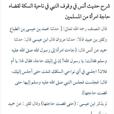
شرح حديث أنس في وقوف النبي في ناحية السكة لقضاء
حاجة امرأة من المسلمين
قال المصنف رحمه الله تعالى: [ حدثنا
محمد بن عيسى بن الطباع
و
كثير بن عبيد
قالا: حدثنا
مروان
قال
ابن عيسى
قال: حدثنا
حميد
عن
أنس
قال: (
جاءت امرأة إلى رسول الله صلى الله عليه
وسلم فقالت: يا رسول الله! إن لي إليك حاجة، فقال لها: يا أم
فلان! اجلسي في أي نواحي السكك شئت حتى أجلس إليك،
قال: فجلست فجلس النبي صلى الله عليه وسلم إليها حتى
قضت حاجتها
).
لم يذكر
ابن عيسى
: (
حتى قضت حاجتها
) وقال
كثير
: عن
حميد