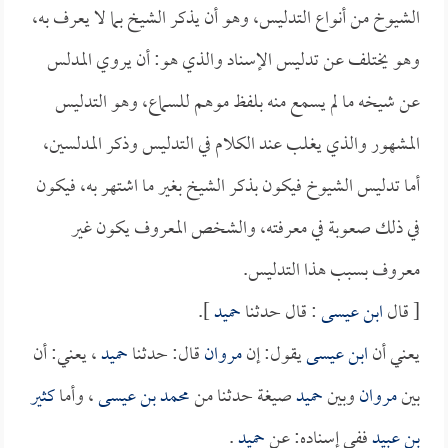
الشيوخ من أنواع التدليس، وهو أن يذكر الشيخ بما لا يعرف به،
وهو يختلف عن تدليس الإسناد والذي هو: أن يروي المدلس
عن شيخه ما لم يسمع منه بلفظ موهم للسماع، وهو التدليس
المشهور والذي يغلب عند الكلام في التدليس وذكر المدلسين،
أما تدليس الشيوخ فيكون بذكر الشيخ بغير ما اشتهر به، فيكون
في ذلك صعوبة في معرفته، والشخص المعروف يكون غير
معروف بسبب هذا التدليس.
[ قال
ابن عيسى
: قال حدثنا
حميد
].
يعني أن
ابن عيسى
يقول: إن
مروان
قال: حدثنا
حميد
، يعني: أن
بين
مروان
وبين
حميد
صيغة حدثنا من
محمد بن عيسى
، وأما
كثير
بن عبيد
ففي إسناده: عن
حميد
.