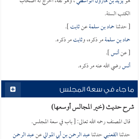
هو
يزيد بن هارون الواسطي
، وهو ثقة، أخرج له أصحاب
الكتب الستة.
[ حدثنا
حماد بن سلمة
عن
ثابت
].
حماد بن سلمة
مر ذكره، و
ثابت
مر ذكره.
[ عن
أنس
].
أنس
رضي الله عنه مر ذكره.
ما جاء في سعة المجلس
شرح حديث (خير المجالس أوسعها)
قال المصنف رحمه الله تعالى: [ باب في سعة المجلس.
حدثنا
القعنبي
حدثنا
عبد الرحمن بن أبي الموالي
عن
عبد الرحمن