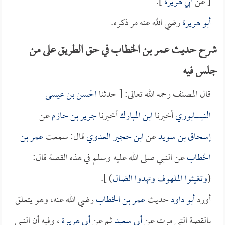
[ عن
أبي هريرة
].
أبو هريرة
رضي الله عنه مر ذكره.
شرح حديث عمر بن الخطاب في حق الطريق على من
جلس فيه
قال المصنف رحمه الله تعالى: [ حدثنا
الحسن بن عيسى
النيسابوري
أخبرنا
ابن المبارك
أخبرنا
جرير بن حازم
عن
إسحاق بن سويد
عن
ابن حجير العدوي
قال: سمعت
عمر بن
الخطاب
عن النبي صلى الله عليه وسلم في هذه القصة قال:
(
وتغيثوا الملهوف وتهدوا الضال
) ].
أورد
أبو داود
حديث
عمر بن الخطاب
رضي الله عنه، وهو يتعلق
بالقصة التي مرت عن
أبي سعيد
ثم عن
أبي هريرة
، وفيه أن النبي