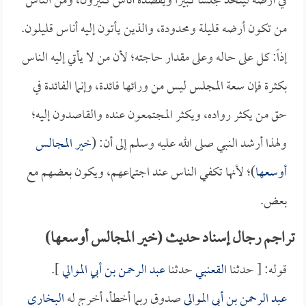
في أرضه ليتخذ مجلساً كبيراً ويقصده أناس كثيرون، ومن الناس
من تكون أرضه قليلة ومحدودة، والذين يأتون إليه أناس قليلون.
إذاً: كل على حاله وعلى مقدار حاجته؛ لأن من لا يأتي إليه الناس
بكثرة فإن سعة المجلس ليس من ورائها فائدة، وإنما الفائدة في
حق من يكثر رواده، ويكثر المجتمعون عنده والقاصدون إليه؛
ولهذا أرشد النبي صلى الله عليه وسلم إلى أن: (
خير المجالس
أوسعها
)؛ لأنها تكفي الناس عند اجتماعهم، ويكون بعضهم مع
بعض.
تراجم رجال إسناد حديث (خير المجالس أوسعها)
قوله: [ حدثنا
القعنبي
حدثنا
عبد الرحمن بن أبي الموالي
].
عبد الرحمن بن أبي الموالي
صدوق ربما أخطأ، أخرج له
البخاري