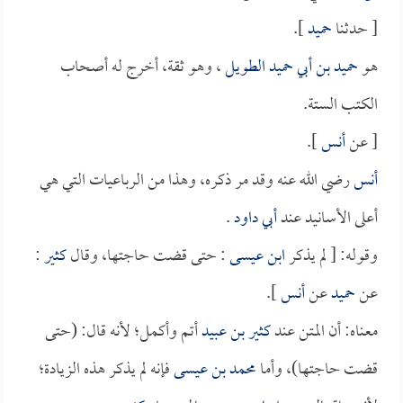
[ حدثنا
حميد
].
هو
حميد بن أبي حميد الطويل
، وهو ثقة، أخرج له أصحاب
الكتب الستة.
[ عن
أنس
].
أنس
رضي الله عنه وقد مر ذكره، وهذا من الرباعيات التي هي
أعلى الأسانيد عند
أبي داود
.
وقوله: [ لم يذكر
ابن عيسى
: حتى قضت حاجتها، وقال
كثير
:
عن
حميد
عن
أنس
].
معناه: أن المتن عند
كثير بن عبيد
أتم وأكمل؛ لأنه قال: (حتى
قضت حاجتها)، وأما
محمد بن عيسى
فإنه لم يذكر هذه الزيادة؛