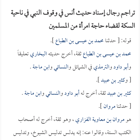
تراجم رجال إسناد حديث أنس في وقوف النبي في ناحية
السكة لقضاء حاجة امرأة من المسلمين
قوله: [ حدثنا
محمد بن عيسى بن الطباع
].
محمد بن عيسى بن الطباع
ثقة، أخرج حديثه
البخاري
تعليقاً
و
أبو داود
و
الترمذي
في الشمائل و
النسائي
و
ابن ماجة
.
[ و
كثير بن عبيد
].
كثير بن عبيد
ثقة، أخرج له
أبو داود
و
النسائي
و
ابن ماجة
.
[ حدثنا
مروان
].
هو
مروان بن معاوية الفزاري
، وهو ثقة، أخرج له أصحاب
الكتب الستة، وقالوا عنه: إنه يدلس تدليس الشيوخ، وتدليس