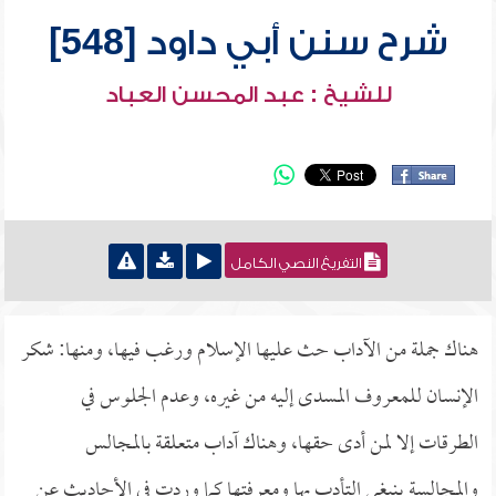
شرح سنن أبي داود [548]
للشيخ : عبد المحسن العباد
التفريغ النصي الكامل
هناك جملة من الآداب حث عليها الإسلام ورغب فيها، ومنها: شكر
الإنسان للمعروف المسدى إليه من غيره، وعدم الجلوس في
الطرقات إلا لمن أدى حقها، وهناك آداب متعلقة بالمجالس
والمجالسة ينبغي التأدب بها ومعرفتها كما وردت في الأحاديث عن