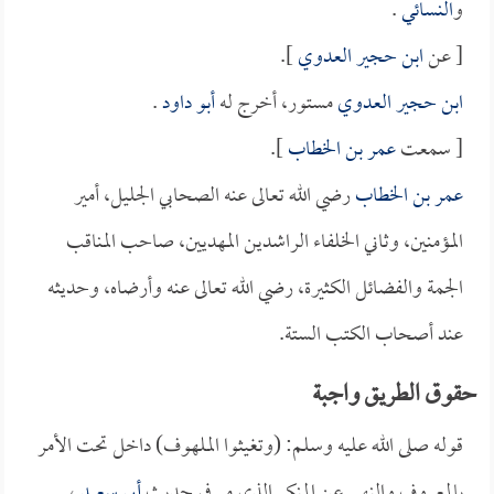
و
النسائي
.
[ عن
ابن حجير العدوي
].
ابن حجير العدوي
مستور، أخرج له
أبو داود
.
[ سمعت
عمر بن الخطاب
].
عمر بن الخطاب
رضي الله تعالى عنه الصحابي الجليل، أمير
المؤمنين، وثاني الخلفاء الراشدين المهديين، صاحب المناقب
الجمة والفضائل الكثيرة، رضي الله تعالى عنه وأرضاه، وحديثه
عند أصحاب الكتب الستة.
حقوق الطريق واجبة
قوله صلى الله عليه وسلم: (وتغيثوا الملهوف) داخل تحت الأمر
بالمعروف والنهي عن المنكر الذي مر في حديث
أبي سعيد
،