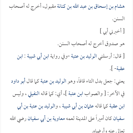
هشام بن إسحاق بن عبد الله بن كنانة
مقبول، أخرج له أصحاب
السنن.
[ أخبرني أبي ]
هو صدوق أخرج له أصحاب السنن.
[ قال: أرسلني
الوليد بن عتبة
-وفي رواية
ابن أبي شيبة
:
ابن
عقبة
- ].
يعني: جعل بدل التاء قافاً، وهو
الوليد بن عتبة
كما قال
أبو داود
في الآخر: [ والصواب
ابن عتبة
]، أي: كما قاله
النفيلي
، وليس
ابن عقبة
كما قاله
عثمان بن أبي شيبة
، و
الوليد بن عتبة بن أبي
سفيان
كان أميراً على المدينة لعمه
معاوية بن أبي سفيان
رضي الله
تعالى عنه وأرضاه.