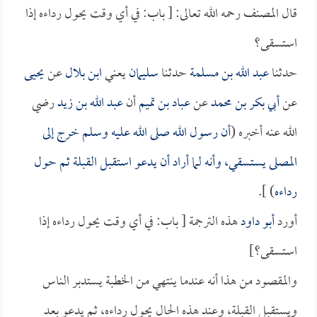
قال المصنف رحمه الله تعالى: [ باب: في أي وقت يحول رداءه إذا
استسقى؟
حدثنا
عبد الله بن مسلمة
حدثنا
سليمان
يعني
ابن بلال
عن
يحيى
عن
أبي بكر بن محمد
عن
عباد بن تميم
أن
عبد الله بن زيد
رضي
الله عنه أخبره (
أن رسول الله صلى الله عليه وسلم خرج إلى
المصلى يستسقي، وأنه لما أراد أن يدعو استقبل القبلة ثم حول
رداءه
) ].
أورد
أبو داود
هذه الترجمة [ باب: في أي وقت يحول رداءه إذا
استسقى؟]
والمقصود من هذا أنه عندما ينتهي من الخطبة يستدبر الناس
ويستقبل القبلة، وعند هذه الحال يحول رداءه، ثم يدعو بعد