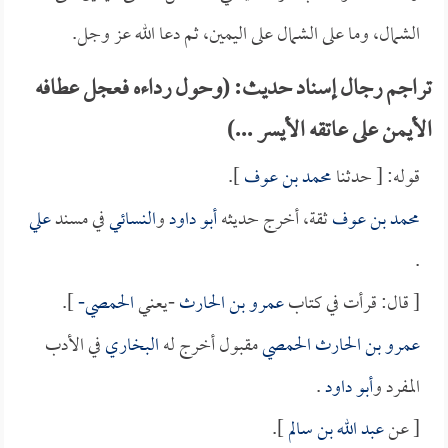
الشمال، وما على الشمال على اليمين، ثم دعا الله عز وجل.
تراجم رجال إسناد حديث: (وحول رداءه فعجل عطافه
الأيمن على عاتقه الأيسر ...)
قوله: [ حدثنا
محمد بن عوف
].
محمد بن عوف
ثقة، أخرج حديثه
أبو داود
و
النسائي
في مسند
علي
.
[ قال: قرأت في كتاب
عمرو بن الحارث
-يعني
الحمصي-
].
عمرو بن الحارث الحمصي
مقبول أخرج له
البخاري
في الأدب
المفرد و
أبو داود
.
[ عن
عبد الله بن سالم
].