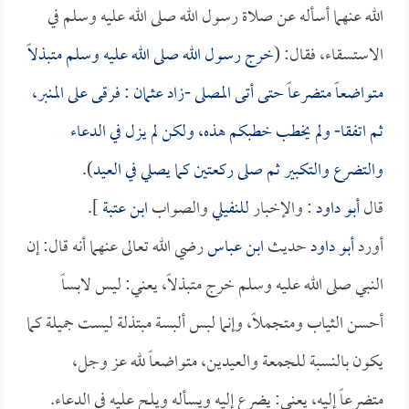
الله عنهما أسأله عن صلاة رسول الله صلى الله عليه وسلم في
الاستسقاء، فقال: (
خرج رسول الله صلى الله عليه وسلم متبذلاً
متواضعاً متضرعاً حتى أتى المصلى -زاد
عثمان
: فرقى على المنبر،
ثم اتفقا- ولم يخطب خطبكم هذه، ولكن لم يزل في الدعاء
والتضرع والتكبير ثم صلى ركعتين كما يصلي في العيد
).
قال
أبو داود
: والإخبار
للنفيلي
والصواب
ابن عتبة
].
أورد
أبو داود
حديث
ابن عباس
رضي الله تعالى عنهما أنه قال: إن
النبي صلى الله عليه وسلم خرج متبذلاً، يعني: ليس لابساً
أحسن الثياب ومتجملاً، وإنما لبس ألبسة مبتذلة ليست جميلة كما
يكون بالنسبة للجمعة والعيدين، متواضعاً لله عز وجل،
متضرعاً إليه، يعني: يضرع إليه ويسأله ويلح عليه في الدعاء.