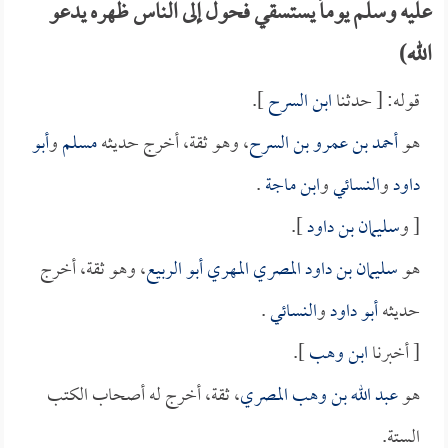
عليه وسلم يوماً يستسقي فحول إلى الناس ظهره يدعو
الله)
قوله: [ حدثنا
ابن السرح
].
هو
أحمد بن عمرو بن السرح
، وهو ثقة، أخرج حديثه
مسلم
و
أبو
داود
و
النسائي
و
ابن ماجة
.
[ و
سليمان بن داود
].
هو
سليمان بن داود المصري المهري أبو الربيع
، وهو ثقة، أخرج
حديثه
أبو داود
و
النسائي
.
[ أخبرنا
ابن وهب
].
هو
عبد الله بن وهب المصري
، ثقة، أخرج له أصحاب الكتب
الستة.