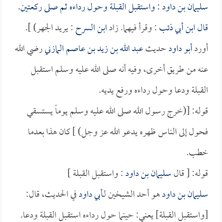
سليمان بن داود
: واستقبل القبلة وحول رداءه ثم صلى ركعتين.
قال
ابن أبي ذئب
: وقرأ فيهما. زاد
ابن السرح
: يريد الجهر) ].
أورد
أبو داود
حديث
عبد الله بن زيد بن عاصم المازني
رضي الله
عنه من طريق أخرى، وفيه أنه صلى الله عليه وسلم استقبل
القبلة ودعا وحول رداءه ورفع يديه.
قوله: [(خرج رسول الله صلى الله عليه وسلم يوماً يستسقي
فحول إلى الناس ظهره يدعو الله عز وجل) ] كان هذا بعدما
خطب.
قوله: [ قال
سليمان بن داود
: واستقبل القبلة ]
سليمان بن داود
هو أحد الشيخين لـ
أبي داود
في الحديث، قال:
[واستقبل القبلة] يعني: حينما حول رداءه استقبل القبلة ودعا.