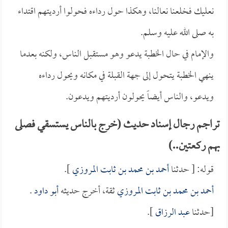
نعليك فخلعنا نعالنا، وهكذا حول رداءه فحولوا أرديتهم اقتداء
به صلى الله عليه وسلم.
والإمام في حال الخطبة يدعو وهو مستقبل الناس، ولكنه بعدما
ينهي الخطبة يتحول إلى جهة القبلة في مكانه ويحول رداءه
ويدعو، والناس أيضاً يحولون أرديتهم ويدعون.
تراجم رجال إسناد حديث (خرج بالناس يستسقي فصلى
بهم ركعتين..)
قوله: [ حدثنا
أحمد بن محمد بن ثابت المروزي
].
أحمد بن محمد بن ثابت المروزي
ثقة، أخرج حديثه
أبو داود
.
[حدثنا
عبد الرزاق
].