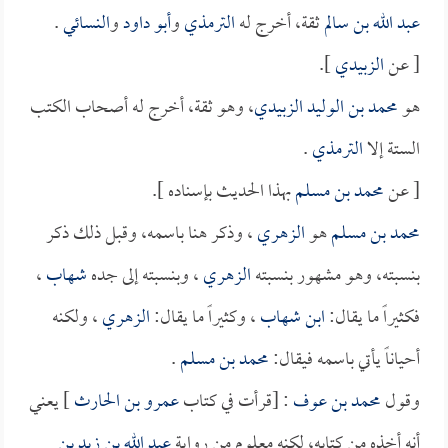
عبد الله بن سالم
ثقة، أخرج له
الترمذي
و
أبو داود
و
النسائي
.
[ عن
الزبيدي
].
هو
محمد بن الوليد الزبيدي
، وهو ثقة، أخرج له أصحاب الكتب
الستة إلا
الترمذي
.
[ عن
محمد بن مسلم
بهذا الحديث بإسناده ].
محمد بن مسلم
هو
الزهري
، وذكر هنا باسمه، وقبل ذلك ذكر
بنسبته، وهو مشهور بنسبته
الزهري
، وبنسبته إلى جده
شهاب
،
فكثيراً ما يقال:
ابن شهاب
، وكثيراً ما يقال:
الزهري
، ولكنه
أحياناً يأتي باسمه فيقال:
محمد بن مسلم
.
وقول
محمد بن عوف
: [قرأت في كتاب
عمرو بن الحارث
] يعني
أنه أخذه من كتابه، لكنه معلوم من رواية
عبد الله بن زيد بن