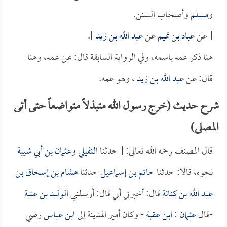
و
مسلم
وأصحاب السنن.
[ عن
عباد بن تميم
عن
عبد الله بن زيد
].
هنا ذكر عمه باسمه، وفي الرواية السابقة قال: عن عمه، وهنا
قال: عن
عبد الله بن زيد
، وهو عمه.
شرح حديث (خرج رسول الله متبذلاً متواضعاً حتى أتى
المصلى)
قال المصنف رحمه الله تعالى: [ حدثنا
النفيلي
و
عثمان بن أبي شيبة
نحوه، قالا: حدثنا
حاتم بن إسماعيل
حدثنا
هشام بن إسحاق بن
عبد الله بن كنانة
قال: أخبرني أبي قال: أرسلني
الوليد بن عتبة
-قال
عثمان
:
ابن عقبة
- وكان أمير المدينة إلى
ابن عباس
رضي