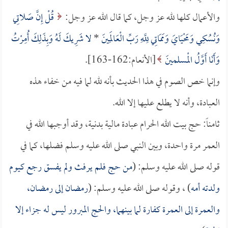
والأعمال كلها لله عز وجل، كما قال الله عز وجل:
قُلْ إِنَّ صَلاتِي
وَنُسُكِي وَمَحْيَايَ وَمَمَاتِي لِلَّهِ رَبِّ الْعَالَمِينَ
*
لا شَرِيكَ لَهُ وَبِذَلِكَ أُمِرْتُ
وَأَنَا أَوَّلُ الْمسلمينَ
[الأنعام:162-163].
وإنما خص الصوم في هذا الحديث بأنه لله لما فيه من خفاء هذه
العبادة، وأنه لا يطلع عليها إلا الله.
ثامناً: حج بيت الله الحرام عبادة مالية بدنية، وقد أوجبها الله في
العمر مرة واحدة، وبين النبي صلى الله عليه وسلم فضلها، كما في
قوله صلى الله عليه وسلم: (
من حج فلم يرفث ولم يفسق رجع كيوم
ولدته أمه
) ، وقوله صلى الله عليه وسلم: (
رمضان إلى رمضان،
والعمرة إلى العمرة كفارة لما بينهما، والحج المبرور ليس له جزاء إلا