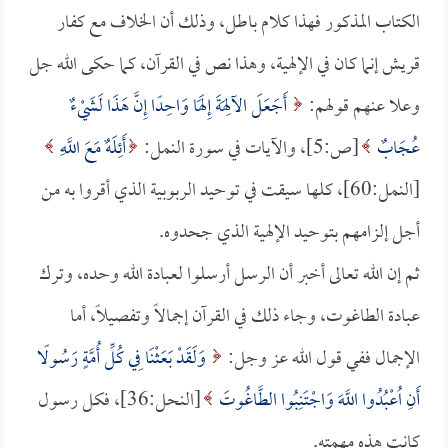
الكتاب المذكور فهذا كلام باطل، وذلك أن الخلاف مع كفار
قريش إنما كان في الإلهية، وهذا نص في القرآن، كما حكى الله جل
وعلا عنهم قولهم:
أَجَعَلَ الآلِهَةَ إِلَهًا وَاحِدًا إِنَّ هَذَا لَشَيْءٌ
عُجَابٌ
[ص:5]، والآيات في سورة النمل:
أَئِلَهٌ مَعَ اللَّهِ
[النمل:60]، كلها سيقت في توحيد الربوبية الذي أقروا به من
أجل إلزامهم بتوحيد الإلهية الذي جحدوه.
ثم إن الله تعالى أخبر أن الرسل أرسلوا لعبادة الله وحده، وترك
عبادة الطاغوت، وجاء ذلك في القرآن إجمالاً وتفصيلاً، أما
الإجمال ففي قول الله عز وجل:
وَلَقَدْ بَعَثْنَا فِي كُلِّ أُمَّةٍ رَسُولًا
أَنِ اُعْبُدُوا اللَّهَ وَاجْتَنِبُوا الطَّاغُوتَ
[النحل:36]، فكل رسول
كانت هذه مهمته.