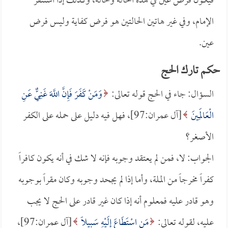
فيكون فرض عين في هذه الحالة وحالة، وكذلك إذا استنفر
الإمام، وفي غير هاتين الحالتين هو فرض كفاية وليس فرض
عين.
حكم تارك الحج
السؤال: جاء في الحج قوله تعالى:
وَمَنْ كَفَرَ فَإِنَّ اللَّهَ غَنِيٌّ عَنِ
الْعَالَمِينَ
[آل عمران:97]، فهل فيه دليل على حمله على الكفر
الأصغر؟
الجواب: لا، فمن لم يعتقد وجوبه فإنه لا شك في أنه يكون كافراً
كفراً مخرجاً من الملة، وأما إذا لم يجحد وجوبه وكان مقراً بوجوبه
وهو قادر عليه فمعلوم أنه إذا كان غير قادر على الحج لا يجب
عليه، لقوله تعالى:
مَنِ اسْتَطَاعَ إِلَيْهِ سَبِيلًا
[آل عمران:97]،