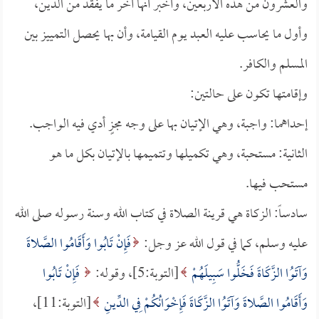
والعشرون من هذه الأربعين، وأخبر أنها آخر ما يفقد من الدين،
وأول ما يحاسب عليه العبد يوم القيامة، وأن بها يحصل التمييز بين
المسلم والكافر.
وإقامتها تكون على حالتين:
إحداهما: واجبة، وهي الإتيان بها على وجه مجزٍ أدي فيه الواجب.
الثانية: مستحبة، وهي تكميلها وتتميمها بالإتيان بكل ما هو
مستحب فيها.
سادساً: الزكاة هي قرينة الصلاة في كتاب الله وسنة رسوله صلى الله
عليه وسلم، كما في قول الله عز وجل:
فَإِنْ تَابُوا وَأَقَامُوا الصَّلاةَ
وَآتَوُا الزَّكَاةَ فَخَلُّوا سَبِيلَهُمْ
[التوبة:5]، وقوله:
فَإِنْ تَابُوا
وَأَقَامُوا الصَّلاةَ وَآتَوُا الزَّكَاةَ فَإِخْوَانُكُمْ فِي الدِّينِ
[التوبة:11]،