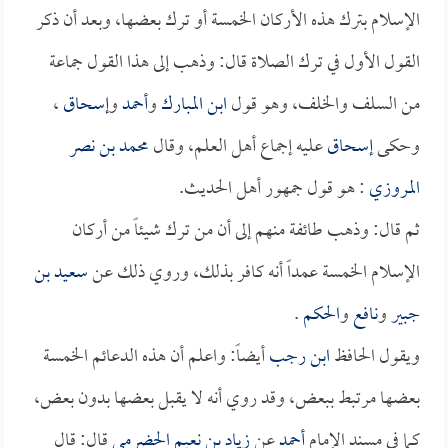
الإسلام بترك هذه الأركان الخمسة أو ترك بعضها، وبعد أن ذكر
القول الأول في ترك الصلاة قال: وذهب إلى هذا القول جماعة
من السلف والخلف، وهو قول
ابن المبارك
و
أحمد
و
إسحاق
،
وحكى
إسحاق
عليه إجماع أهل العلم، وقال
محمد بن نصر
المروزي
: هو قول جمهور أهل الحديث.
ثم قال: وذهب طائفة منهم إلى أن من ترك شيئاً من أركان
الإسلام الخمسة عمداً أنه كافر بذلك، وروي ذلك عن
سعيد بن
جبير
و
نافع
و
الحكم
.
ويقول الحافظ
ابن رجب
أيضاً: واعلم أن هذه الدعائم الخمسة
بعضها مرتبط ببعض، وقد روي أنه لا يقبل بعضها بدون بعض،
كما في مسند الإمام
أحمد
عن
زياد بن نعيم الحضرمي
قال: قال