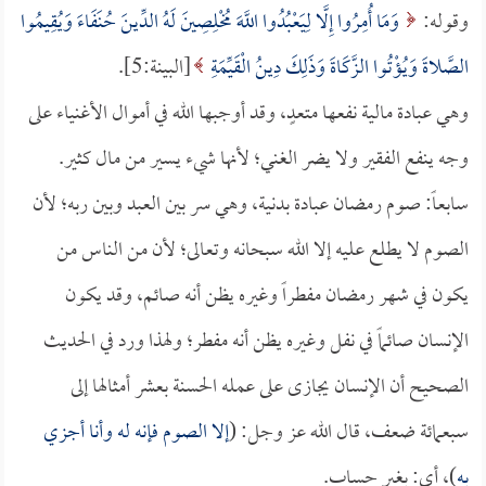
وقوله:
وَمَا أُمِرُوا إِلَّا لِيَعْبُدُوا اللَّهَ مُخْلِصِينَ لَهُ الدِّينَ حُنَفَاءَ وَيُقِيمُوا
الصَّلاةَ وَيُؤْتُوا الزَّكَاةَ وَذَلِكَ دِينُ الْقَيِّمَةِ
[البينة:5].
وهي عبادة مالية نفعها متعدٍ، وقد أوجبها الله في أموال الأغنياء على
وجه ينفع الفقير ولا يضر الغني؛ لأنها شيء يسير من مال كثير.
سابعاً: صوم رمضان عبادة بدنية، وهي سر بين العبد وبين ربه؛ لأن
الصوم لا يطلع عليه إلا الله سبحانه وتعالى؛ لأن من الناس من
يكون في شهر رمضان مفطراً وغيره يظن أنه صائم، وقد يكون
الإنسان صائماً في نفل وغيره يظن أنه مفطر؛ ولهذا ورد في الحديث
الصحيح أن الإنسان يجازى على عمله الحسنة بعشر أمثالها إلى
سبعمائة ضعف، قال الله عز وجل: (
إلا الصوم فإنه له وأنا أجزي
به
)، أي: بغير حساب.