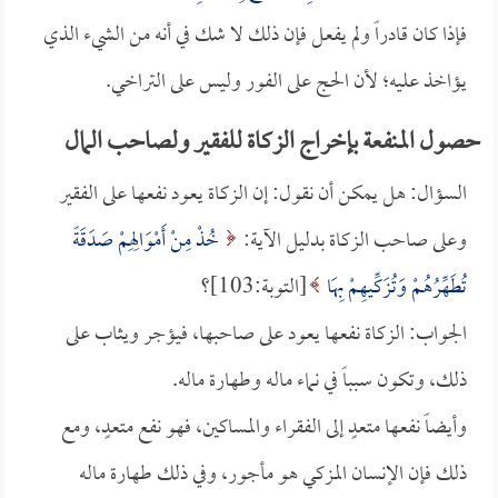
فإذا كان قادراً ولم يفعل فإن ذلك لا شك في أنه من الشيء الذي
يؤاخذ عليه؛ لأن الحج على الفور وليس على التراخي.
حصول المنفعة بإخراج الزكاة للفقير ولصاحب المال
السؤال: هل يمكن أن نقول: إن الزكاة يعود نفعها على الفقير
وعلى صاحب الزكاة بدليل الآية:
خُذْ مِنْ أَمْوَالِهِمْ صَدَقَةً
تُطَهِّرُهُمْ وَتُزَكِّيهِمْ بِهَا
[التوبة:103]؟
الجواب: الزكاة نفعها يعود على صاحبها، فيؤجر ويثاب على
ذلك، وتكون سبباً في نماء ماله وطهارة ماله.
وأيضاً نفعها متعدٍ إلى الفقراء والمساكين، فهو نفع متعدٍ، ومع
ذلك فإن الإنسان المزكي هو مأجور، وفي ذلك طهارة ماله