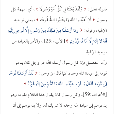
فقوله تعالى:
وَلَقَدْ بَعَثْنَا فِي كُلِّ أُمَّةٍ رَسُولًا
، أي: مهمة كل
رسول
أَنِ اُعْبُدُوا اللَّهَ وَاجْتَنِبُوا الطَّاغُوتَ
، يعني توحيد
الإلهية، وقوله:
وَمَا أَرْسَلْنَا مِنْ قَبْلِكَ مِنْ رَسُولٍ إِلَّا نُوحِي إِلَيْهِ
أَنَّهُ لا إِلَهَ إِلَّا أَنَا فَاعْبُدُونِ
[الأنبياء:25] ، والأمر بالعبادة من
توحيد الإلهية.
وأما التفصيل فإن كل رسول أرسله الله عز وجل كان يدعو
قومه إلى عبادة الله وحده، كما قال عز وجل:
لَقَدْ أَرْسَلْنَا نُوحًا
إِلَى قَوْمِهِ فَقَالَ يَا قَوْمِ اعْبُدُوا اللَّهَ مَا لَكُمْ مِنْ إِلَهٍ غَيْرُهُ
[الأعراف:59]، وكل رسول كان يقول هذا الكلام لقومه وهو
يدعوهم إلى عبادة الله وحده لا شريك له، ولا يدعوهم إلى أن