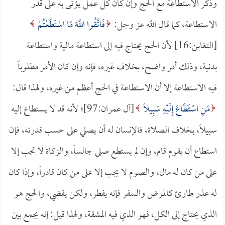
وذكر الاستطاعة مع الحج وإن كان كل عمل يؤتى به على قدر
الاستطاعة، كما قال الله عز وجل:
فَاتَّقُوا اللَّهَ مَا اسْتَطَعْتُمْ
[التغابن:16] لأن الحج يحتاج فيه إلى استطاعة مالية واستطاعة
بدنية، وذلك أمر واضح، بخلاف غيره، فإنه وإن كان الأمر مطلوباً
فيه الاستطاعة إلا أن الاستطاعة في الحج أعظم من غيره، ولهذا قال:
مَنِ اسْتَطَاعَ إِلَيْهِ سَبِيلًا
[آل عمران:97]؛ لأنه قد لا يستطاع إليه
سبيلاً، بخلاف الصلاة، فالإنسان له أن يصلي على حسب قدرته، فإن
استطاع أن يقوم قام، وإن لم يستطع صلى جالساً، والزكاة لا تجب إلا
على من كان له مال، والصوم لا يجب إلا على من كان قادراً، وإذا كان
له عذر طارئ كالمرض والسفر فإنه يفطر، ولكن يقضي، والحج هو
الذي يحتاج إلى الكل، فهو الذي فيه المشقة، ولهذا قيل: إنه يجمع بين