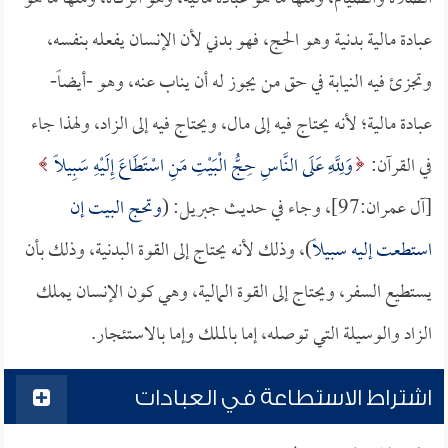
عبادة مالية بدنية وهو الحج، فهو بدني لأن الإنسان يفعله بنفسه،
وتجزئ فيه النيابة في حق من يجوز له أن يناب عنه، وهو -أيضاً-
عبادة مالية؛ لأنه يحتاج فيه إلى مال، ويحتاج فيه إلى الزاد، ولهذا جاء
في القرآن:
وَلِلَّهِ عَلَى النَّاسِ حِجُّ الْبَيْتِ مَنِ اسْتَطَاعَ إِلَيْهِ سَبِيلًا
[آل عمران:97]، وجاء في حديث جبريل: (
وتحج البيت إن
استطعت إليه سبيلاً
)، وذلك لأنه يحتاج إلى القوة البدنية، وذلك بأن
يستطيع السفر، ويحتاج إلى القوة المالية، وهي كون الإنسان يملك
الزاد والوسيلة التي توصله، إما بالملك وإما بالاستئجار.
اشتراط الاستطاعة في العبادات