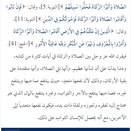
الصَّلاةَ وَآتَوُا الزَّكَاةَ فَخَلُّوا سَبِيلَهُمْ
[التوبة:5]، وقال:
فَإِنْ تَابُوا
وَأَقَامُوا الصَّلاةَ وَآتَوُا الزَّكَاةَ فَإِخْوَانُكُمْ فِي الدِّينِ
[التوبة:11]،
وقال:
الَّذِينَ إِنْ مَكَّنَّاهُمْ فِي الأَرْضِ أَقَامُوا الصَّلاةَ وَآتَوُا الزَّكَاةَ
وَأَمَرُوا بِالْمَعْرُوفِ وَنَهَوْا عَنِ الْمُنْكَرِ وَلِلَّهِ عَاقِبَةُ الأُمُورِ
[الحج:41].
فيقرن الله عز وجل بين الصلاة والزكاة في آيات كثيرة من كتابه،
وهذا يدلنا على أن شأنها عظيم، وأنها تلي الصلاة، وأنها متقدمة على
بقية الأركان، وذلك لأن نفعها متعدٍ، حيث ينتفع صاحبها وينتفع
غيره، فصاحبها ينتفع بالأجر والثواب، وغيره ينتفع بالمال الذي هو
محتاج إليه لفقره ولعوزه ولقلة ذات يده، فيكون نفعها متعدياً إلى
الآخرين، مع أنه يحصل للإنسان الثواب على ذلك.