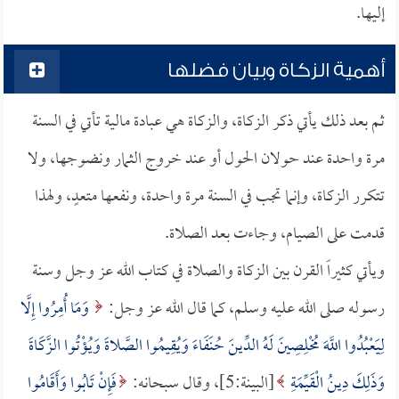
إليها.
أهمية الزكاة وبيان فضلها
ثم بعد ذلك يأتي ذكر الزكاة، والزكاة هي عبادة مالية تأتي في السنة
مرة واحدة عند حولان الحول أو عند خروج الثمار ونضوجها، ولا
تتكرر الزكاة، وإنما تجب في السنة مرة واحدة، ونفعها متعدٍ، ولهذا
قدمت على الصيام، وجاءت بعد الصلاة.
ويأتي كثيراً القرن بين الزكاة والصلاة في كتاب الله عز وجل وسنة
رسوله صلى الله عليه وسلم، كما قال الله عز وجل:
وَمَا أُمِرُوا إِلَّا
لِيَعْبُدُوا اللَّهَ مُخْلِصِينَ لَهُ الدِّينَ حُنَفَاءَ وَيُقِيمُوا الصَّلاةَ وَيُؤْتُوا الزَّكَاةَ
وَذَلِكَ دِينُ الْقَيِّمَةِ
[البينة:5]، وقال سبحانه:
فَإِنْ تَابُوا وَأَقَامُوا