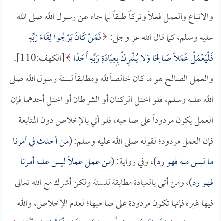
والاتباع والعمل فعلاً وتركاً طبقاً لما جاء عن رسول الله صلى الله
عليه وسلم، كما قال الله عز وجل:
فَمَنْ كَانَ يَرْجُوا لِقَاءَ رَبِّهِ
فَلْيَعْمَلْ عَمَلًا صَالِحًا وَلا يُشْرِكْ بِعِبَادَةِ رَبِّهِ أَحَدًا
[الكهف:110].
والعمل الصالح هو ما كان خالصاً لله ومطابقاً لسنة رسول الله صلى
الله عليه وسلم، فلو اختل الركنان أو الشرطان أو اختل أحدهما فإن
العمل يكون مردوداً على صاحبه، فلو أتي بالإخلاص دون المتابعة
فإن العمل مردود؛ لقوله صلى الله عليه وسلم: (
من أحدث في أمرنا
ما ليس منه فهو رد
)، وفي رواية: (
من عمل عملاً ليس عليه أمرنا
فهو رد
)، ومن أتى بالعبادة مطابقة للسنة ولكن أشرك مع الله تعالى
فيها غيره فإنها تكون مردودة على صاحبها؛ لعدم الإخلاص، والله