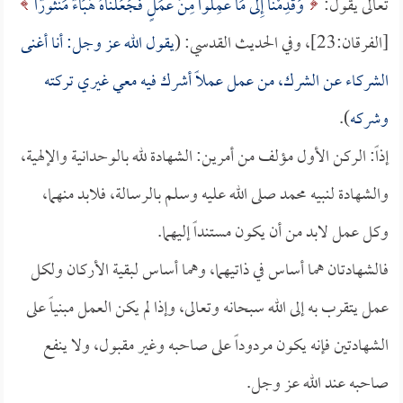
تعالى يقول:
وَقَدِمْنَا إِلَى مَا عَمِلُوا مِنْ عَمَلٍ فَجَعَلْنَاهُ هَبَاءً مَنْثُورًا
[الفرقان:23]، وفي الحديث القدسي: (
يقول الله عز وجل: أنا أغنى
الشركاء عن الشرك، من عمل عملاً أشرك فيه معي غيري تركته
وشركه
).
إذاً: الركن الأول مؤلف من أمرين: الشهادة لله بالوحدانية والإلهية،
والشهادة لنبيه محمد صلى الله عليه وسلم بالرسالة، فلابد منهما،
وكل عمل لابد من أن يكون مستنداً إليهما.
فالشهادتان هما أساس في ذاتيهما، وهما أساس لبقية الأركان ولكل
عمل يتقرب به إلى الله سبحانه وتعالى، وإذا لم يكن العمل مبنياً على
الشهادتين فإنه يكون مردوداً على صاحبه وغير مقبول، ولا ينفع
صاحبه عند الله عز وجل.