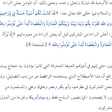
ت الألوهية لله تبارك وتعالى وحده، ومعنى ذلك: أن المؤمن يعلن البراءة
 والسلام فيما حكى الله تعالى عنه:
قَدْ كَانَتْ لَكُمْ أُسْوَةٌ حَسَنَةٌ فِي إِبْرَاهِيمَ
ونِ اللَّهِ كَفَرْنَا بِكُمْ وَبَدَا بَيْنَنَا وَبَيْنَكُمُ الْعَدَاوَةُ وَالْبَغْضَاءُ أَبَداً حَتَّى تُؤْمِنُوا بِاللَّه
إِنَّا بُرَآءُ
 الْعَدَاوَةُ وَالْبَغْضَاءُ أَبَداً حَتَّى تُؤْمِنُوا بِاللَّهِ
[الممتحنة:4].
، حتى إنهم في أعمالهم العنيفة المنحرفة التي كانوا يؤذون بها حجاج بيت
والواقع أن هذا الاصطلاح الذي يستخدمه
الرافضة
هو من باب التضليل، وذر
نحن المشركون في نظرهم، و
أبو بكر
و
عمر
و
عثمان
و
علي
والمسلمون من
ركين، لا يقصدون -كما يتصور السذج فقط
روسيا
و
أمريكا
وغيرها من الدول-
 مشركون.