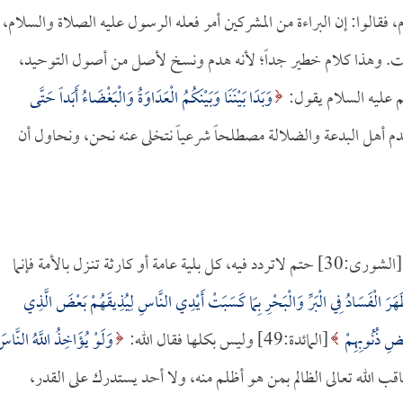
 فقالوا: إن البراءة من المشركين أمر فعله الرسول عليه الصلاة والسلام،
ت. وهذا كلام خطير جداً؛ لأنه هدم ونسخ لأصل من أصول التوحيد،
يم عليه السلام يقول:
وَبَدَا بَيْنَنَا وَبَيْنَكُمُ الْعَدَاوَةُ وَالْبَغْضَاءُ أَبَداً حَتَّى
ن يستخدم أهل البدعة والضلالة مصطلحاً شرعياً نتخلى عنه نحن، ونحاول أن
[الشورى:30] حتم لاتردد فيه، كل بلية عامة أو كارثة تنـزل بالأمة فإنما
هَرَ الْفَسَادُ فِي الْبَرِّ وَالْبَحْرِ بِمَا كَسَبَتْ أَيْدِي النَّاسِ لِيُذِيقَهُمْ بَعْضَ الَّذِي
عْضِ ذُنُوبِهِمْ
[المائدة:49] وليس بكلها فقال الله:
وَلَوْ يُؤَاخِذُ اللَّهُ النَّاس
 فقد يعاقب الله تعالى الظالم بمن هو أظلم منه، ولا أحد يستدرك على القدر،