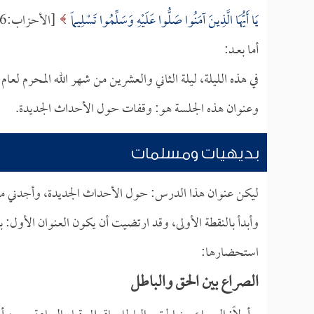
يَا أَيُّهَا الَّذِينَ آمَنُوا صَلُّوا عَلَيْهِ وَسَلِّمُوا تَسْلِيماً
[الأحزاب:56].
أما بعــد:
وعنوان هذه الجلسة هو: وقفات حول الأحداث الجديدة.
بديهيات ومسلمات
ليكن عنوان هذا الدرس: حول الأحداث الجديدة، وأجدني مضطر
وأبدأ بالنقطة الأولى، وقد ارتضيت أن يكون العنوان الأول:
استحضارها:
الصراع بين الحق والباطل