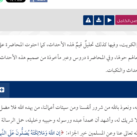
نصي الكامل
كويت، وفيها كذلك تحليلٌ قيمٌ لهذه الأحداث، كما احتوت المحاضرة عل
أفعالهم حولها، وفي المحاضرة دروس وعبر مأخوذة من صميم هذه الأحداث
أحداث والنكبات.
، ونعوذ بالله من شرور أنفسنا ومن سيئات أعمالنا، من يهده الله فلا مضل
لا شريك له، وأشهد أن محمداً عبده ورسوله وحبيبه وخليله، حمل الرسالة
له تعالى عنا وعن المسلمين خير الجزاء:
إن اللَّهَ وَمَلائِكَتَهُ يُصَلُّونَ عَلَى النَّبِي