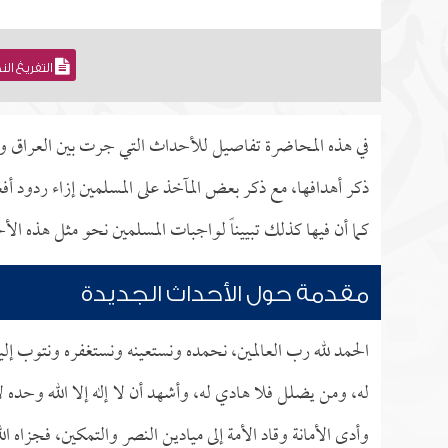
التفريغ ال
في هذه المحاضرة تفاصيل للأحداث التي جرت بين العراق وال
ذكر أهدافها، مع ذكر بعض المآخذ على المسلمين إزاء ردود 
كما أن فيها كذلك تبييناً لواجبات المسلمين نحو مثل هذه ال
مقدمة حول الأحداث الجديدة
الحمد لله رب العالمين، نحمده ونستعينه ونستغفره ونتوب إليه
له، ومن يضلل فلا هادي له، وأشهد أن لا إله إلا الله وحده 
وأدى الأمانة وقاد الأمة إلى ميادين النصر والتمكين، فجزاه ال