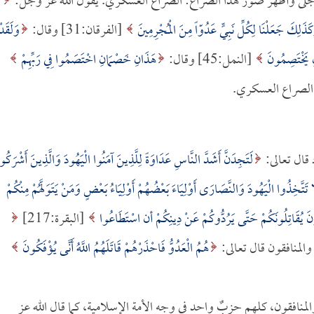
ومن أجلى وأظهر صور هذا الصراع: الصراع العسكري. يقول الله عز وجل:
كَذَلِكَ جَعَلْنَا لِكُلِّ نَبِيٍّ عَدُوّاً مِنَ الْمُجْرِمِينَ
[الفرقان:31] وقال:
وَلَقَدْ
نِ يَخْتَصِمُونَ
[النمل:45] وقال:
هَذَانِ خَصْمَانِ اخْتَصَمُوا فِي رَبِّهِمْ
 قال تعالى:
لَتَجِدَنَّ أَشَدَّ النَّاسِ عَدَاوَةً لِلَّذِينَ آمَنُوا الْيَهُودَ وَالَّذِينَ أَشْرَكُو
 لا تَتَّخِذُوا الْيَهُودَ وَالنَّصَارَى أَوْلِيَاءَ بَعْضُهُمْ أَوْلِيَاءُ بَعْضٍ وَمَنْ يَتَوَلَّهُمْ مِنْكُمْ
نَ يُقَاتِلُونَكُمْ حَتَّى يَرُدُّوكُمْ عَنْ دِينِكُمْ أن اسْتَطَاعُوا
[البقرة:217]
هُمُ الْعَدُوُّ فَاحْذَرْهُمْ قَاتَلَهُمُ اللَّهُ أَنَّى يُؤْفَكُونَ
منافقون، كلهم حزبٌ واحد في وجه الأمة الإسلامية، كما قال الله عز