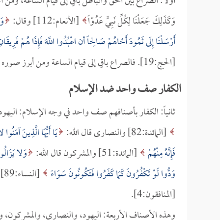
أولاً: الصراع بين الحق والباطل باقٍ إلى قيام الساعة، 
وَكَذَلِكَ جَعَلْنَا لِكُلِّ نَبِيٍّ عَدُوّاً
[الأنعام:112] وقال:
وَ
أَرْسَلْنَا إِلَى ثَمُودَ أَخَاهُمْ صَالِحاً أن اعْبُدُوا اللَّهَ فَإِذَا هُمْ فَرِيقَا
[الحج:19]. فالصراع باقٍ إلى قيام الساعة ومن أبرز صوره الصراع العسكري.
الكفار صف واحد ضد الإسلام
ثانياً: الكفار بأصنافهم صف واحد في وجه الإسلام: اليهود
[المائدة:82] والنصارى قال الله:
يَا أَيُّهَا الَّذِينَ آمَنُوا
فَإِنَّهُ مِنْهُمْ
[المائدة:51] والمشركون قال الله:
وَلا يَزَالُو
وَدُّوا لَوْ تَكْفُرُونَ كَمَا كَفَرُوا فَتَكُونُونَ سَوَاءً
[النساء:89] والمنافقون قال تعالى:
[المنافقون:4].
وهذه الأصناف الأربعة: اليهود، والنصارى، والمشركون، وال