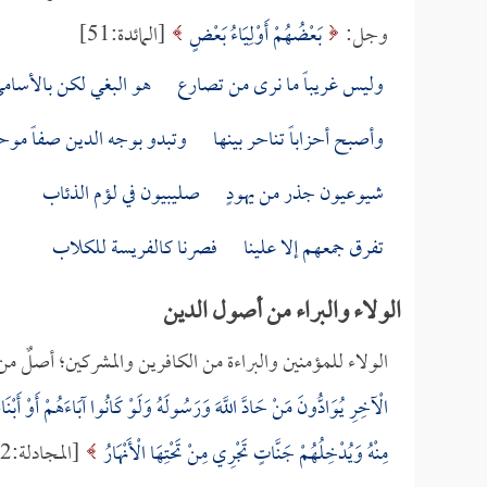
وجل:
بَعْضُهُمْ أَوْلِيَاءُ بَعْضٍ
[المائدة:51]
وليس غريباً ما نرى من تصارع هو البغي لكن بالأسامي
وأصبح أحزاباً تناحر بينها وتبدو بوجه الدين صفاً موحد
شيوعيون جذر من يهودٍ صليبيون في لؤم الذئاب
تفرق جمعهم إلا علينا فصرنا كالفريسة للكلاب
الولاء والبراء من أصول الدين
الولاء للمؤمنين والبراءة من الكافرين والمشركين؛ أصلٌ 
الْآخِرِ يُوَادُّونَ مَنْ حَادَّ اللَّهَ وَرَسُولَهُ وَلَوْ كَانُوا آبَاءَهُمْ أَوْ أَبْنَا
مِنْهُ وَيُدْخِلُهُمْ جَنَّاتٍ تَجْرِي مِنْ تَحْتِهَا الْأَنْهَارُ