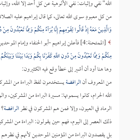
الله" نفي وإثبات: نفي الألوهية عن كل أحد إلا الله، وإثبا
من كل معبودٍ سوى الله تعالى، كما قال إبراهيم عليه الصلاة
وَالَّذِينَ مَعَهُ إِذْ قَالُوا لِقَوْمِهِمْ إِنَّا بُرَآءُ مِنْكُمْ وَمِمَّا تَعْبُدُونَ مِنْ دُ
[الممتحنة:4] فأعلن إبراهيم -أبو الحنفاء وإمام الموحدين- أعلن البراءة من المشركين قبل أن يعلن البراءة من معبوداتهم
مِنْكُمْ وَمِمَّا تَعْبُدُونَ مِنْ دُونِ اللَّهِ كَفَرْنَا بِكُمْ وَبَدَا بَيْنَنَا وَبَيْنَكُمُ
وها هنا أود أن أشير إلى خطأ وقع فيه الكثيرون:
من المعروف أن
الرافضة
يستخدمون لفظ البراءة من المشركين
الله الحرام، كانوا يسمونها: مسيرة البراءة من المشركين، 
الرماد في العيون، وإلا فمن هم المشركون في نظر
الرافضة
؟ 
ذلك العصر إلى اليوم، فهم حين يقولون: البراءة من المش
بل يقصدون البراءة من المؤمنين الموحدين لأنهم في نظرهم