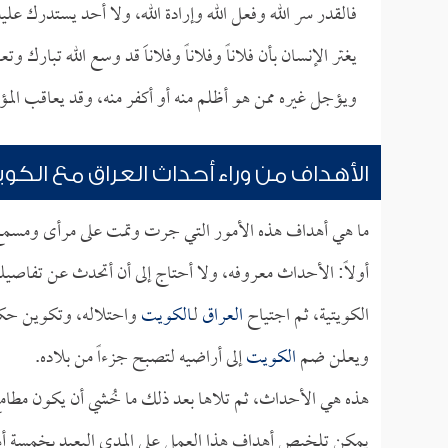
فالقدر سر الله وفعل الله وإرادة الله، ولا أحد يستدرك علي
يغتر الإنسان بأن فلاناً وفلاناً وفلاناَ قد وسع الله تبارك و
ويؤجل غيره ممن هو أظلم منه أو أكفر منه، وقد يعاقب المؤ
الأهداف من وراء أحداث العراق مع الكو
ما هي أهداف هذه الأمور التي جرت وتمت على مرأى ومسمع م
أولاً: الأحداث معروفه، ولا أحتاج إلى أن أتحدث عن تفاصيل
الكويتية، ثم اجتياح
العراق
لـ
الكويت
واحتلاله، وتكوين حكومة
ويعلن ضم
الكويت
إلى أراضيه لتصبح جزءاً من بلاده.
هذه هي الأحداث، ثم تلاها بعد ذلك ما خُشي أن يكون مطامع
يمكن تلخيص أهداف هذا العمل على المدى البعيد بخمسة أ