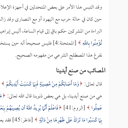
وقد التبس هذا الأمر على بعض المتحدثين في أجهزة الإعلام،
حين كان في حالة حرب مع اليهود أو مع النصارى وقد زال
البراءة من المشركين حكم باقٍ إلى قيام الساعة، أليس إبراه
تُؤْمِنُوا بِاللَّهِ
[الممتحنة:4] فليس صحيحاً أنه حي
نفرغ هذا المصطلح الشرعي من مفهومه الصحيح.
المصائب من صنع أيدينا
قال تعالى:
وَمَا أَصَابَكُمْ مِنْ مُصِيبَةٍ فَبِمَا كَسَبَتْ أَيْدِيكُمْ
هي من صنع أيدينا، بل هي بعض ذنوبنا قال الله تعالى:
ظَ
عَمِلُوا
[الروم:41]
فَاعْلَمْ أَنَّمَا يُرِيدُ اللَّهُ أن يُصِيبَهُمْ بِبَ
بِمَا كَسَبُوا مَا تَرَكَ عَلَى ظَهْرِهَا مِنْ دَابَّةٍ
[فاطر:45]