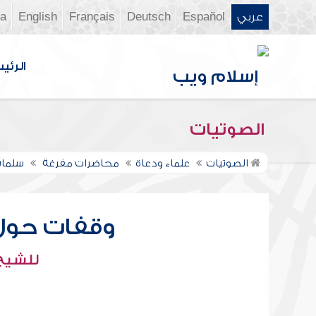
عربي
Español
Deutsch
Français
English
ia
الرئي
الصوتيات
الصوتيات
علماء ودعاة
محاضرات مفرغة
سلمان
وقفات حول 
للشيخ 