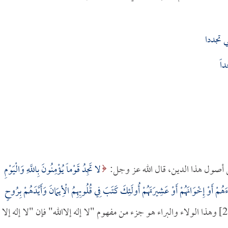
 تجددا
اً
من أصول هذا الدين، قال الله عز وجل:
لا تَجِدُ قَوْماً يُؤْمِنُونَ بِاللَّهِ وَالْيَوْمِ
ءَهُمْ أَوْ إِخْوَانَهُمْ أَوْ عَشِيرَتَهُمْ أُولَئِكَ كَتَبَ فِي قُلُوبِهِمُ الْأِيمَانَ وَأَيَّدَهُمْ بِرُوحٍ
[المجادلة:22] وهذا الولاء والبراء هو جزء من مفهوم "لا إله إلاالله" فإن "لا إله إلا