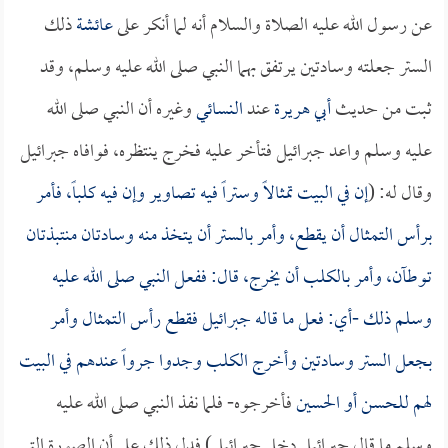
عن رسول الله عليه الصلاة والسلام أنه لما أنكر على
عائشة
ذلك
الستر جعلته وسادتين يرتفق بهما النبي صلى الله عليه وسلم، وقد
ثبت من حديث
أبي هريرة
عند
النسائي
وغيره أن النبي صلى الله
عليه وسلم واعد جبرائيل فتأخر عليه فخرج ينتظره، فوافاه جبرائيل
وقال له: (
إن في البيت تمثالاً وستراً فيه تصاوير وإن فيه كلباً، فأمر
برأس التمثال أن يقطع، وأمر بالستر أن يتخذ منه وسادتان منتبذتان
توطآن، وأمر بالكلب أن يخرج، قال: ففعل النبي صلى الله عليه
وسلم ذلك -أي: فعل ما قاله جبرائيل فقطع رأس التمثال وأمر
بجعل الستر وسادتين وأخرج الكلب وجدوا جرواً عندهم في البيت
لهم
للحسن
أو
الحسين
فأخرجوه- فلما نفذ النبي صلى الله عليه
وسلم ما قال جبرائيل دخل جبرائيل) فدل ذلك على أن الصورة التي