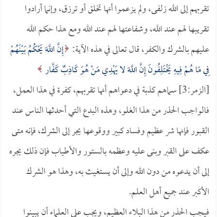
تقربهم إلى الله زلفى، ولم يزعموا أنها تخلق أو ترزق، وإنما أرادوا
تقريبها لهم عند الله، وشفاعتها لهم عند الله ومع هذا حكم الله
عليهم بالشرك والكفر، قال تعالى في هذه الآية:
إِنَّ اللَّهَ يَحْكُمُ بَيْنَهُمْ
فِي مَا هُمْ فِيهِ يَخْتَلِفُونَ إِنَّ اللَّهَ لا يَهْدِي مَنْ هُوَ كَاذِبٌ كَفَّار
[الزمر:3] سماهم كذبة في دعواهم أنها تقربهم، كفرة في هذا العمل،
فالواجب الحذر من هذا الغلو، وهذه البدع التي أحدثها الناس عند
القبور فإنها شر عظيم وفساد كبير ووقوعها يجر إلى الشرك، فإنه متى
عكف على القبر وبنى عليه وعظمه بالستور والأطياب فإن ذلك يجره
إلى أن يدعوه من دون الله وإلى أن يستغيث به، وهذا هو الشرك
الأكبر عند جميع أهل العلم.
فيجب الحذر من هذا البلاء العظيم، ويجب على العلماء أن يبينوا