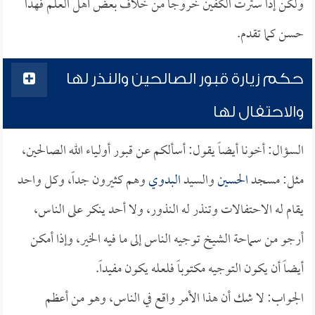
ولكن إذا سترت الكفين خروجاً من خلاف بعض أهل العلم فهذا
حسن كما تقدم.
حكم زيارة قبور الصالحين والنذر لها
والاحتفال لها
السؤال: أخونا أيضاً يقول: أسألكم عن قبور أولياء الله الصالحين،
مثل: مسجد
الحسين
والسيد
البدوي
وهم كثيرون جداً، وكل واحد
يقام له الاحتفالات وتنذر له النذور، ولا أحد ينكر على الناس،
أرجو من سماحة الشيخ توجيه الناس إلى ما فيه الخير، وإذا أمكن
أيضاً أن يكون التوجيه مكتوباً فلعله يكون مفيداً.
الجواب: لا شك أن هذا الأمر واقع في الناس، وهو من أعظم