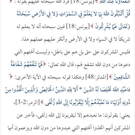
شُفَعَاؤُنَا عِنْدَ اللَّهِ
[يونس:18] فرد الله سبحانه عليهم بقوله :
قُلْ أَتُنَبِّئُونَ اللَّهَ بِمَا لا يَعْلَمُ فِي السَّمَوَاتِ وَلا فِي الأَرْضِ سُبْحَانَهُ
وَتَعَالَى عَمَّا يُشْرِكُونَ
[يونس:18] فبين سبحانه أنه لا يعلم له
شريكاً لا في السماء ولا في الأرض وأنكر عليهم عملهم هذا.
فليس المشركون على حق بل هم على باطل، وليست آلهتهم التي
دعوها من دون الله تشفع لهم، قال الله تعالى:
فَمَا تَنْفَعُهُمْ شَفَاعَةُ
الشَّافِعِينَ
[المدثر:48] وهكذا قوله سبحانه في الآية الأخرى:
فاعْبُدِ اللَّهَ مُخْلِصًا لَهُ الدِّينَ
*
أَلا لِلَّهِ الدِّينُ الْخَالِصُ وَالَّذِينَ اتَّخَذُوا مِنْ
دُونِهِ أَوْلِيَاءَ مَا نَعْبُدُهُمْ إِلَّا لِيُقَرِّبُونَا إِلَى اللَّهِ زُلْفَى
[الزمر:2-3]،
يعني: يقولون: ما نعبدهم إلا ليقربونا إلى الله زلفى، فأخبر عن
المشركين أنهم اتخذوا آلهتهم التي عبدوها من دون الله ويزعمون أنها