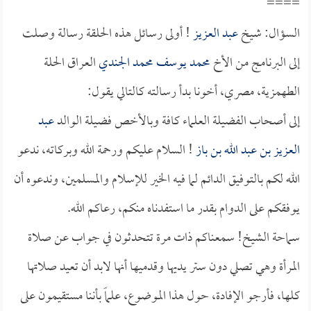
====
السؤال: شيخ
عبد العزيز
! أولى رسائل هذه الحلقة رسالة وصلت
إلى البرنامج من الأخ
محمد يوسف محمد الجندي
العراق الحلة
الطهمزية، مصري، أخونا بدأ رسالته كالتالي يقول:
إلى أصحاب الفضيلة العلماء كافة وبالأخص فضيلة الوالد
عبد
العزيز بن عبد الله بن باز
! السلام عليكم ورحمة الله وبركاته، ندعو
الله لكم بالتوفيق الدائم لما فيه الخير للإسلام والمسلمين، وندعوه أن
يوفقكم على الدوام بقدر ما استفدناه منكم، رعاكم الله.
سماحة الشيخ! سمعناكم ذات مرة تتحدثون في جواب عن صلاة
المرأة وهي تصلي دون ستر يديها وقدميها أنها لابد أن تعيد صلاتها
كلها، فأرجو الإفادة، حول هذا الموضوع، علماً بأننا مستقيمون على