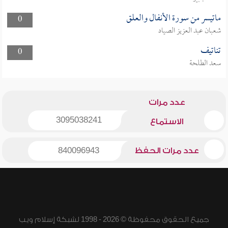
ماتيسر من سورة الأنفال والعلق
0
شعبان عبد العزيز الصياد
تناتيف
0
سعد الطلحة
عدد مرات
3095038241
الاستماع
عدد مرات الحفظ
840096943
جميع الحقوق محفوظة © 2026 - 1998 لشبكة إسلام ويب