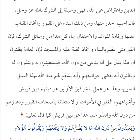
الدين واعتراض على الله، فهي وسيلة إلى الشرك بالله عز وجل،
فالواجب الحذر منها، ومن ذلك البناء على القبور واتخاذ القباب
عليها وإقامة الموالد والاحتفال بها، كل هذا من وسائل الشرك، فإن
القبر متى عظم بالبناء واتخاذ القبة عليه والمسجد فإن العامة يظنون
أن هذا يدل على أنه يدعى من دون الله، فيستغيثون به وينذرون له
ويظنون أنه يقضي حوائجهم وأنه يشفع لهم عند الله بهذا العمل
السيئ، وهذا هو عمل المشركين الأولين هو دينهم دين قريش
وأشباههم، الغلو في الأموات والاستغاثة بأصحاب القبور ودعاؤهم
من دون الله والنذر لهم، هذا هو دين قريش كما قال تعالى:
وَيَعْبُدُونَ مِنْ دُونِ اللَّهِ مَا لا يَضُرُّهُمْ وَلا يَنْفَعُهُمْ وَيَقُولُونَ هَؤُلاءِ