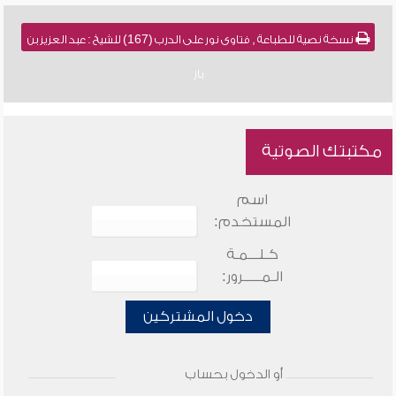
نسخة نصية للطباعة , فتاوى نور على الدرب (167) للشيخ : عبد العزيز بن
باز
مكتبتك الصوتية
اسم
المستخدم:
كـلـــمـة
الـمـــــرور:
دخول المشتركين
أو الدخول بحساب