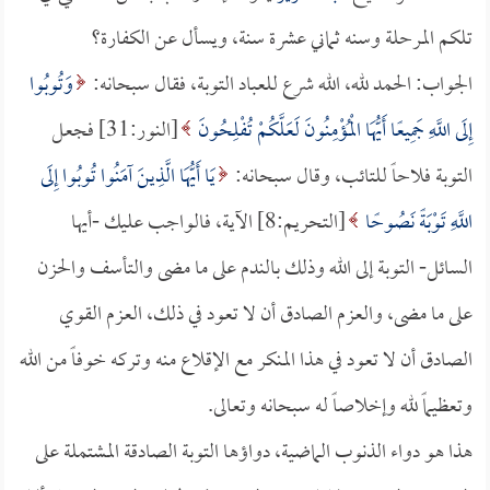
تلكم المرحلة وسنه ثماني عشرة سنة، ويسأل عن الكفارة؟
الجواب: الحمد لله، الله شرع للعباد التوبة، فقال سبحانه:
وَتُوبُوا
إِلَى اللَّهِ جَمِيعًا أَيُّهَا الْمُؤْمِنُونَ لَعَلَّكُمْ تُفْلِحُونَ
[النور:31] فجعل
التوبة فلاحاً للتائب، وقال سبحانه:
يَا أَيُّهَا الَّذِينَ آمَنُوا تُوبُوا إِلَى
اللَّهِ تَوْبَةً نَصُوحًا
[التحريم:8] الآية، فالواجب عليك -أيها
السائل- التوبة إلى الله وذلك بالندم على ما مضى والتأسف والحزن
على ما مضى، والعزم الصادق أن لا تعود في ذلك، العزم القوي
الصادق أن لا تعود في هذا المنكر مع الإقلاع منه وتركه خوفاً من الله
وتعظيماً لله وإخلاصاً له سبحانه وتعالى.
هذا هو دواء الذنوب الماضية، دواؤها التوبة الصادقة المشتملة على