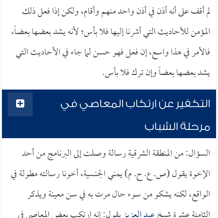
لم أقف على أنه أذن في أذن واحد منهم وأقام، ولكن إذا فعل ذلك
المؤمن للأحاديث التي أشرنا إليها فلا بأس؛ لأنه يشد بعضها بعضاً،
فالأمر في هذا واسع، إن فعل فهو حسن لما جاء في الأحاديث التي
يشد بعضها بعضاً وإن ترك فلا بأس.
التكفير عن ارتكاب المعاصي في
مرحلة الشباب
السؤال: من المنطقة الشرقية رسالة وصلت إلى البرنامج من أحد
الإخوة يقول (ص. ع. ح. م) يمني الجنسية، أخونا رسالته مطولة في
الواقع، لكنه يشكو من سوء حال مرت به في سن معينة ويذكر
الثامنة عشرة شيخ
عبد العزيز
يقول: إنه ارتكب بعض المعاصي في