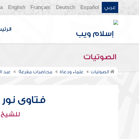
عربي
Español
Deutsch
Français
English
ia
الرئي
الصوتيات
الصوتيات
علماء ودعاة
محاضرات مفرغة
عبد ال
فتاوى نور عل
للشيخ : 