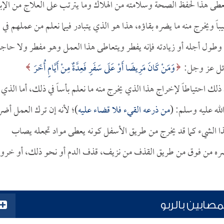
عطى هذا لحفظ الصحة وسلامته من الهلاك وما يترتب على العلاج من الإب
 ويخرج منه ما يضره بقاؤه، هذا هو الذي يتبادر فيما نعلم من عملهم في
 وطول أجله أو زيادته فإنه يفطر ويتعاطى هذا العمل وهو مفطر ولا حاجة
قائل عز وجل:
وَمَنْ كَانَ مَرِيضًا أَوْ عَلَى سَفَرٍ فَعِدَّةٌ مِنْ أَيَّامٍ أُخَرَ
 قضى بعد ذلك احتياطاً لإخراج هذا الذي يخرج منه ما نعلم بأساً في ذلك، أما الذي
الله عليه وسلم: (
من ذرعه القيء فلا قضاء عليه
)؛ لأنه إن ترك العمل أضر
هذا الشيء كما قد يخرج من طريق الأسفل كونه يعطى مواد تجعله يصاب
ره من فوق من طريق القذف من نزيف، قذف الدم أو نحو ذلك، أو خرو
ابين بالربو