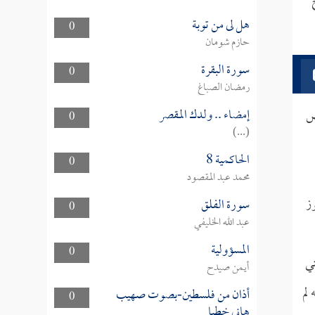
هل لى من توبة
0
حازم شومان
سورة البقرة
0
رمضان الصباغ
إمضاء .. ولدك المقصر
ض
0
(...)
الحاكمية 8
0
محمد عبد المقصود
ز
سورة الفلق
0
عبد الله الخليفي
المسؤولية
0
تي
أيمن صيدح
لم
أذان من فلسطين-بصوت صهيب
0
هاني خطبا