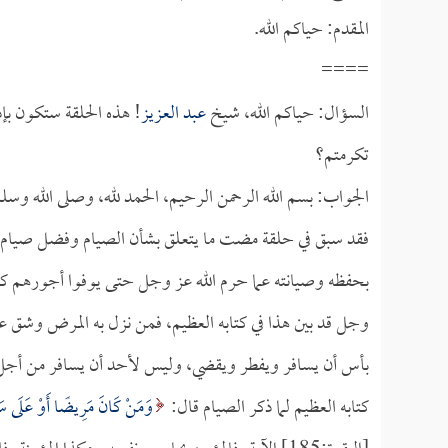
المقدم: حياكم الله.
====
السؤال: حياكم الله، شيخ
عبد العزيز
! هذه الحلقة ستكون بإذ
تكرمتم؟
الجواب: بسم الله الرحمن الرحيم، الحمد لله، وصلى الله وسل
فقد سبق في حلقة مضت ما يتعلق بشأن الصيام وفضل صيام رم
بحفظه وصيانته عما حرم الله عز وجل حتى يوفوا أجورهم ك
وجل قد بين هذا في كتابه العظيم، فمن نزل به المرض وشق ع
بأس أن يسافر ويفطر ويقضي، وليس لأحد أن يسافر من أجل الإ
كتابه العظيم لما ذكر الصيام قال:
وَمَنْ كَانَ مَرِيضًا أَوْ عَلَى سَفَرٍ