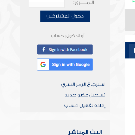
الـمـــــرور:
دخول المشتركين
أو الدخول بحساب
استرجاع الرمز السري
تسجيل عضو جديد
إعادة تفعيل حساب
البث المباشر