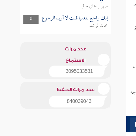
ر
صهيب هاني خطبا
إنك راجع للدنيا قلت لا أريد الرجوع
0
خالد الراشد
عدد مرات
الاستماع
ه
3095033531
جه
عدد مرات الحفظ
840039043