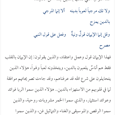
ولا تك مرجياً لعوباً بدينه ألا إنما المرجي
بالدين يمزح
وقل إنما الإيمان قولٌ ونيةٌ وفعل على قول النبي
مصرح
فهذا الإيمان قول وعمل واعتقاد، والذين يقولون: إن الإيمان بالقلب
فقط هم أناسٌ يلعبون بالدين، ويتخذونه لعباً ولهواً، هؤلاء الذين
يتحايلون على شرع الله قد عرفناهم، وقد جاءت تصريحاتهم موافقة
لما في قلوبهم من الاستهزاء بالدين.. هؤلاء الذين سموا الربا فوائد
وعوائد استثمار، والذي سموا الخمر مشروبات روحية، والذين
سموا الرقص والموسيقى والغناء والتماثيل فن، والذين سموا