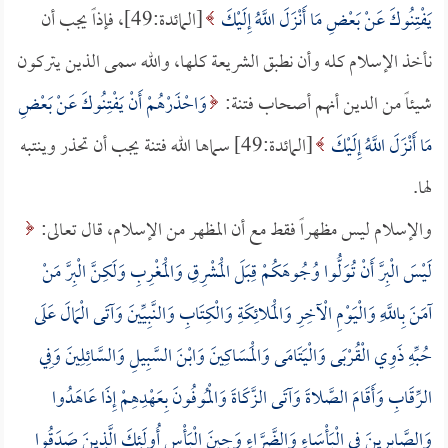
يَفْتِنُوكَ عَنْ بَعْضِ مَا أَنْزَلَ اللَّهُ إِلَيْكَ
[المائدة:49]، فإذاً يجب أن
نأخذ الإسلام كله وأن نطبق الشريعة كلها، والله سمى الذين يتركون
شيئاً من الدين أنهم أصحاب فتنة:
وَاحْذَرْهُمْ أَنْ يَفْتِنُوكَ عَنْ بَعْضِ
مَا أَنْزَلَ اللَّهُ إِلَيْكَ
[المائدة:49] سماها الله فتنة يجب أن تحذر وينتبه
لها.
والإسلام ليس مظهراً فقط مع أن المظهر من الإسلام، قال تعالى:
لَيْسَ الْبِرَّ أَنْ تُوَلُّوا وُجُوهَكُمْ قِبَلَ الْمَشْرِقِ وَالْمَغْرِبِ وَلَكِنَّ الْبِرَّ مَنْ
آمَنَ بِاللَّهِ وَالْيَوْمِ الْآخِرِ وَالْمَلائِكَةِ وَالْكِتَابِ وَالنَّبِيِّينَ وَآتَى الْمَالَ عَلَى
حُبِّهِ ذَوِي الْقُرْبَى وَالْيَتَامَى وَالْمَسَاكِينَ وَابْنَ السَّبِيلِ وَالسَّائِلِينَ وَفِي
الرِّقَابِ وَأَقَامَ الصَّلاةَ وَآتَى الزَّكَاةَ وَالْمُوفُونَ بِعَهْدِهِمْ إِذَا عَاهَدُوا
وَالصَّابِرِينَ فِي الْبَأْسَاءِ وَالضَّرَّاءِ وَحِينَ الْبَأْسِ أُولَئِكَ الَّذِينَ صَدَقُوا