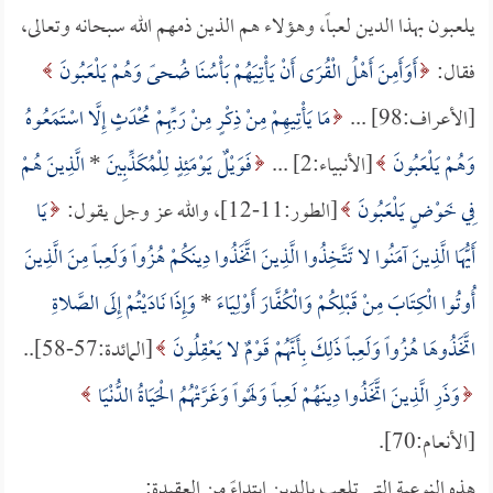
يلعبون بهذا الدين لعباً، وهؤلاء هم الذين ذمهم الله سبحانه وتعالى،
فقال:
أَوَأَمِنَ أَهْلُ الْقُرَى أَنْ يَأْتِيَهُمْ بَأْسُنَا ضُحىً وَهُمْ يَلْعَبُونَ
[الأعراف:98] ...
مَا يَأْتِيهِمْ مِنْ ذِكْرٍ مِنْ رَبِّهِمْ مُحْدَثٍ إِلَّا اسْتَمَعُوهُ
وَهُمْ يَلْعَبُونَ
[الأنبياء:2] ...
فَوَيْلٌ يَوْمَئِذٍ لِلْمُكَذِّبِينَ
*
الَّذِينَ هُمْ
فِي خَوْضٍ يَلْعَبُونَ
[الطور:11-12]، والله عز وجل يقول:
يَا
أَيُّهَا الَّذِينَ آمَنُوا لا تَتَّخِذُوا الَّذِينَ اتَّخَذُوا دِينَكُمْ هُزُواً وَلَعِباً مِنَ الَّذِينَ
أُوتُوا الْكِتَابَ مِنْ قَبْلِكُمْ وَالْكُفَّارَ أَوْلِيَاءَ
*
وَإِذَا نَادَيْتُمْ إِلَى الصَّلاةِ
اتَّخَذُوهَا هُزُواً وَلَعِباً ذَلِكَ بِأَنَّهُمْ قَوْمٌ لا يَعْقِلُونَ
[المائدة:57-58]..
وَذَرِ الَّذِينَ اتَّخَذُوا دِينَهُمْ لَعِباً وَلَهْواً وَغَرَّتْهُمُ الْحَيَاةُ الدُّنْيَا
[الأنعام:70].
هذه النوعية التي تلعب بالدين ابتداءً من العقيدة: