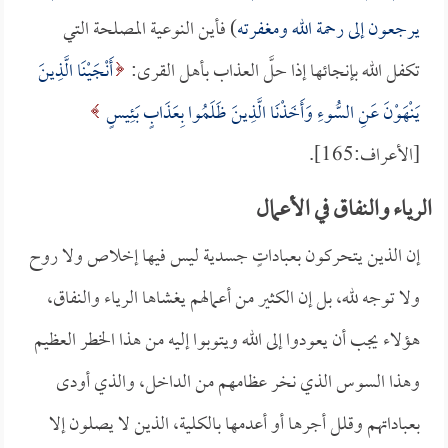
يرجعون إلى رحمة الله ومغفرته
) فأين النوعية المصلحة التي
تكفل الله بإنجائها إذا حلَّ العذاب بأهل القرى:
أَنْجَيْنَا الَّذِينَ
يَنْهَوْنَ عَنِ السُّوءِ وَأَخَذْنَا الَّذِينَ ظَلَمُوا بِعَذَابٍ بَئِيسٍ
[الأعراف:165].
الرياء والنفاق في الأعمال
إن الذين يتحركون بعباداتٍ جسدية ليس فيها إخلاص ولا روح
ولا توجه لله، بل إن الكثير من أعمالهم يغشاها الرياء والنفاق،
هؤلاء يجب أن يعودوا إلى الله ويتوبوا إليه من هذا الخطر العظيم
وهذا السوس الذي نخر عظامهم من الداخل، والذي أودى
بعباداتهم وقلل أجرها أو أعدمها بالكلية، الذين لا يصلون إلا