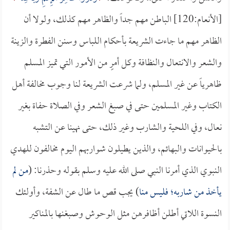
[الأنعام:120] الباطن مهم جداً والظاهر مهم كذلك، ولولا أن
الظاهر مهم ما جاءت الشريعة بأحكام اللباس وسنن الفطرة والزينة
والشعر والانتعال والنظافة وكل أمرٍ من الأمور التي تميز المسلم
ظاهرياً عن غير المسلم، ولما شرعت الشريعة لنا وجوب مخالفة أهل
الكتاب وغير المسلمين حتى في صبغ الشعر وفي الصلاة حفاة بغير
نعال، وفي اللحية والشارب وغير ذلك، حتى نهينا عن التشبه
بالحيوانات والبهائم، والذين يطيلون شواربهم اليوم مخالفون للهدي
النبوي الذي أمرنا النبي صلى الله عليه وسلم بقوله وحذرنا: (
من لم
يأخذ من شاربه؛ فليس منا
) يجب قص ما طال عن الشفة، وأولئك
النسوة اللاتي أطلن أظافرهن مثل الوحوش وصبغنها بالمناكير