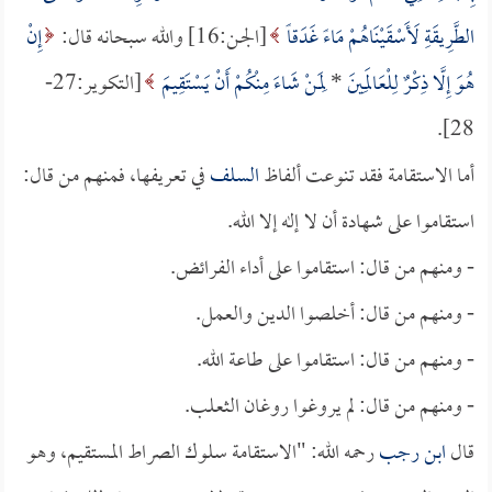
الطَّرِيقَةِ لَأَسْقَيْنَاهُمْ مَاءً غَدَقاً
[الجـن:16] والله سبحانه قال:
إِنْ
هُوَ إِلَّا ذِكْرٌ لِلْعَالَمِينَ
*
لِمَنْ شَاءَ مِنْكُمْ أَنْ يَسْتَقِيمَ
[التكوير:27-
28].
أما الاستقامة فقد تنوعت ألفاظ
السلف
في تعريفها، فمنهم من قال:
استقاموا على شهادة أن لا إله إلا الله.
- ومنهم من قال: استقاموا على أداء الفرائض.
- ومنهم من قال: أخلصوا الدين والعمل.
- ومنهم من قال: استقاموا على طاعة الله.
- ومنهم من قال: لم يروغوا روغان الثعلب.
قال
ابن رجب
رحمه الله: "الاستقامة سلوك الصراط المستقيم، وهو