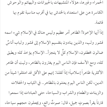
الحمراء وغيرها، هؤلاء المتشبهات بالحيوانات والبهائم والوحوش
الكاسرة هن على استعداد بالخدش بها في أقرب مناسبة تقوم بها
قائمة.
إذاً أيها الإخوة! الظاهر أمر عظيم وليس هناك في الإسلام شيء اسمه
قشور ولب، والذين ينادون بتقسيم الإسلام إلى قشور ولباب أناسٌ
ضالون مخطئون، الإسلام كلٌ لا يتجزأ.. الإسلام يؤخذ كله ويطبق
كله، ومع الأسف فإن الناس اليوم يغترون بالظاهر، وليت أن ظاهر
الأكثرية ظاهراً إسلامياً؛ إذاً لقلنا: إنهم على الأقل قد امتثلوا شيئاً من
الدين، لكن الناس اليوم يعتنون بالمظاهر.. في الثياب والحفلات
والزينات والطعام والشراب والسياحة، حتى العبادات إذا سمعوا
قارئاً يقرأ بصوتٍ جميل، قال: صوتٌ رائع، ويجعلون حجهم سياحة،