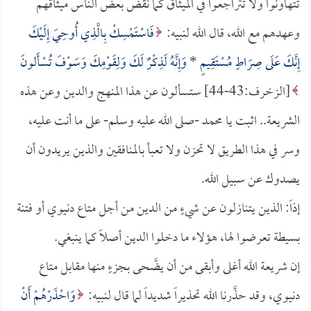
تتهاونوا ولا تتراجعوا في الميثاق كما نقض بعض الناس ميثاقهم
وعهدهم مع الله، قال الله لنبيه:
فَاسْتَمْسِكْ بِالَّذِي أُوحِيَ إِلَيْكَ
إِنَّكَ عَلَى صِرَاطٍ مُسْتَقِيمٍ
*
وَإِنَّهُ لَذِكْرٌ لَكَ وَلِقَوْمِكَ وَسَوْفَ تُسْأَلونَ
[الزخرف:43-44] ستسألون عن هذا المنهج والدين وعن هذه
الشريعة.. اثبت يا محمد -صلى الله عليه وسلم- على ما أنت عليه،
وسر في هذا الطريق لا تحزن ولا تعبأ بالمنافقين والذين يريدون أن
يصدوك عن سبيل الله.
إذاً: الذين يتنازلون عن شيءٍ من الدين من أجل متاع دنيوي أو فتنة
بسيطة تعرضوا لها، هؤلاء ما دخلوا الدين أصلاً كما ينبغي.
إن شريعة الله أغلى وأبقى من أن يضَّحى بجزءٍ منها مقابل متاع
دنيوي، وقد حذَّرنا الله تحذيراً شديداً لما قال لنبيه:
وَاحْذَرْهُمْ أَنْ