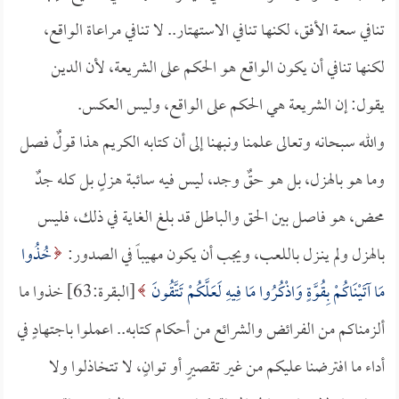
تنافي سعة الأفق، لكنها تنافي الاستهتار.. لا تنافي مراعاة الواقع،
لكنها تنافي أن يكون الواقع هو الحكم على الشريعة، لأن الدين
يقول: إن الشريعة هي الحكم على الواقع، وليس العكس.
والله سبحانه وتعالى علمنا ونبهنا إلى أن كتابه الكريم هذا قولٌ فصل
وما هو بالهزل، بل هو حقٌ وجد، ليس فيه سائبة هزلٍ بل كله جدٌ
محض، هو فاصل بين الحق والباطل قد بلغ الغاية في ذلك، فليس
بالهزل ولم ينـزل باللعب، ويجب أن يكون مهيباً في الصدور:
خُذُوا
مَا آتَيْنَاكُمْ بِقُوَّةٍ وَاذْكُرُوا مَا فِيهِ لَعَلَّكُمْ تَتَّقُونَ
[البقرة:63] خذوا ما
ألزمناكم من الفرائض والشرائع من أحكام كتابه.. اعملوا باجتهادٍ في
أداء ما افترضنا عليكم من غير تقصيرٍ أو توانٍ، لا تتخاذلوا ولا