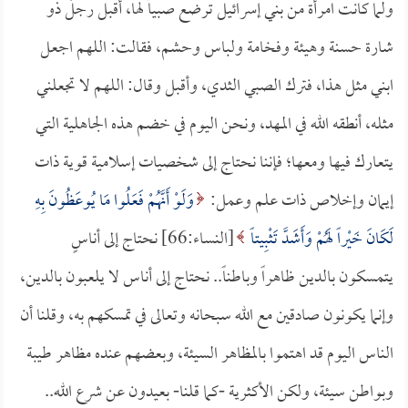
ولما كانت امرأة من بني إسرائيل ترضع صبياً لها، أقبل رجلٌ ذو
شارة حسنة وهيئة وفخامة ولباس وحشم، فقالت: اللهم اجعل
ابني مثل هذا، فترك الصبي الثدي، وأقبل وقال: اللهم لا تجعلني
مثله، أنطقه الله في المهد، ونحن اليوم في خضم هذه الجاهلية التي
يتعارك فيها ومعها؛ فإننا نحتاج إلى شخصيات إسلامية قوية ذات
إيمان وإخلاص ذات علم وعمل:
وَلَوْ أَنَّهُمْ فَعَلُوا مَا يُوعَظُونَ بِهِ
لَكَانَ خَيْراً لَهُمْ وَأَشَدَّ تَثْبِيتاً
[النساء:66] نحتاج إلى أناسٍ
يتمسكون بالدين ظاهراً وباطناً.. نحتاج إلى أناس لا يلعبون بالدين،
وإنما يكونون صادقين مع الله سبحانه وتعالى في تمسكهم به، وقلنا أن
الناس اليوم قد اهتموا بالمظاهر السيئة، وبعضهم عنده مظاهر طيبة
وبواطن سيئة، ولكن الأكثرية -كما قلنا- بعيدون عن شرع الله..