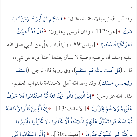
.
وقد أمر الله نبيه بالاستقامة، فقال:
فَاسْتَقِمْ كَمَا أُمِرْتَ وَمَنْ تَابَ
مَعَكَ
[هود:112]، وقال لموسى وهارون:
قَالَ قَدْ أُجِيبَتْ
دَعْوَتُكُمَا فَاسْتَقِيمَا
[يونس:89]، ولما أراد رجلٌ من النبي صلى الله
عليه وسلم أن يوصيه وصية لا يسأل بعدها أحداً غيره عن شيء،
قال: (
قل آمنت بالله ثم استقم
)، وفي رواية قال لرجل: (
استقم
وليحسن خلقك
)، وقد وعد الله أهل الاستقامة بالثواب العظيم،
فقال الله عز وجل:
إِنَّ الَّذِينَ قَالُوا رَبُّنَا اللَّهُ ثُمَّ اسْتَقَامُوا فَلا خَوْفٌ
عَلَيْهِمْ وَلا هُمْ يَحْزَنُونَ
[الأحقاف:13]..
إِنَّ الَّذِينَ قَالُوا رَبُّنَا اللَّهُ
ثُمَّ اسْتَقَامُوا تَتَنَزَّلُ عَلَيْهِمُ الْمَلائِكَةُ أَلَّا تَخَافُوا وَلا تَحْزَنُوا وَأَبْشِرُوا
بِالْجَنَّةِ الَّتِي كُنْتُمْ تُوعَدُونَ
[فصلت:30]..
وَأَلَّوِ اسْتَقَامُوا عَلَى