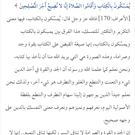
يُمَسِّكُونَ بِالْكِتَابِ وَأَقَامُوا الصَّلاةَ إِنَّا لا نُضِيعُ أَجْرَ الْمُصْلِحِينَ
[الأعراف:170] فالله عز وجل قال: يُمسِّكون بالكتاب، فيها معنى
التكرير والتكثير للتمسك، هذا الفرق بين يمسِكون بالكتاب
ويمسِّكون بالكتاب، إنها صيغة القبض على الكتاب بقوة وجد
وصرامة، وهذه الصورة هي التي يريد الله منا أن نأخذ بها كتابه،
ونحن نعلم كما علمنا الله ورسوله أن الجد والقوة في أخذ الدين
شيء والتعنت والتنطع والغلو والتطرف هو شيء آخر، ولذلك نحن
نعلم جيداً الذين يوجهون إلينا سهام التطرف والتنطع بلفظة
الأصولية اليوم، نعرفهم ونميزهم ونعرف معنى التمسك بالدين على
وجهه صحيح.
إن الجد والقوة والصرامة لا تنافي اليسر، لكنها تنافي التميع.. إنها لا