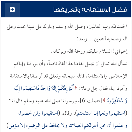
فضل الاستقامة وتعريفها
الحمد لله رب العالمين، وصلى الله وسلم وبارك على نبينا محمد وعلى
آله وصحبه أجمعين ... وبعد:
إخواني! السلام عليكم ورحمة الله وبركاته.
نسأل الله تعالى أن يجعل لقاءنا هذا لقاءً نافعاً، وأن يرزقنا وإياكم
الإخلاص والاستقامة، فالله سبحانه وتعالى قد أوصانا بالاستقامة
وأمرنا بها، فقال جل وعلا:
أَنَّمَا إِلَهُكُمْ إِلَهٌ وَاحِدٌ فَاسْتَقِيمُوا إِلَيْهِ
وَاسْتَغْفِرُوهُ
[فصلت:6]، ورسولنا صلى الله عليه وسلم قال لنا:
(
استقيموا ونعما إن استقمتم
)، وقال: (
استقيموا ولن تحصوا،
واعلموا أن خير أعمالكم الصلاة، ولا يحافظ على الوضوء إلا مؤمن
)