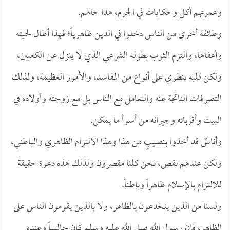
وعمرتهم أكل وحكايات في الحرم، هذا حالهم.
وطائفة أخرى من الناس دخلوا في الدين ظاهرياً؛ فهذا أطال لحيته
وأعفاها، والتزم الثوب بطوله الشرعي الذي لا ينزل عن الكعبين،
ولكن قلبه ينطوي على أنواع من المفاسد، والأمور العظيمة، ولذلك
التصرفات الناتجة عنه والتعامل مع الناس بل مع زوجته وأولاده في
البيت وأقربائه وجيرانه من أسوأ ما يمكن.
وأناسٌ قد أخذوا بنصيبٍ من هذا وهذا الالتزام الظاهري والباطني،
ولكن عندهم نقص، نحن كلنا مقصرون ولذلك هذه دعوة حقيقة
للالتزام بالإسلام ظاهراً وباطناً.
ولسنا من الذين ينخدعون بالظاهر، ولا بالذين يقومون الناس على
الظاهر، فإن رسول الله صلى الله عليه وسلم كان جالساً وعنده