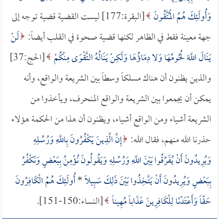
وَأُولَئِكَ هُمُ الْمُتَّقُونَ
[البقرة:177] ليست القضية قضية توجه إلى
جهة معينة فقط في الظاهر لكنها قضية صحوة في القلب أيضاً:
لَنْ
يَنَالَ اللَّهَ لُحُومُهَا وَلا دِمَاؤُهَا وَلَكِنْ يَنَالُهُ التَّقْوَى مِنْكُمْ
[الحج:37]
والذين يظنون أن هناك مسلكاً وسطاً بين الشريعة والواقع، وأنه
يمكن أن يجمعوا بين الشريعة والواقع المنحرف، ويأخذوا من
الشريعة أشياء ومن الواقع أشياء، ويظنون أن هذا من الحكمة هؤلاء
حذرنا الله منهم، فقال الله:
إِنَّ الَّذِينَ يَكْفُرُونَ بِاللَّهِ وَرُسُلِهِ
وَيُرِيدُونَ أَنْ يُفَرِّقُوا بَيْنَ اللَّهِ وَرُسُلِهِ وَيَقُولُونَ نُؤْمِنُ بِبَعْضٍ وَنَكْفُرُ
بِبَعْضٍ وَيُرِيدُونَ أَنْ يَتَّخِذُوا بَيْنَ ذَلِكَ سَبِيلاً
*
أُولَئِكَ هُمُ الْكَافِرُونَ
حَقّاً وَأَعْتَدْنَا لِلْكَافِرِينَ عَذَاباً مُهِيناً
[النساء:150-151].