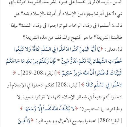
الدين.. نريد أن نرى أنفسنا على ضوء الشريعة، الشريعة أمرتنا بأي
شيء؟ هل أمرتنا بجزء من الإسلام أو أمرتنا بالإسلام كله؟ هل
قالت: أسلموا في وقت الرخاء، ثم تراجعوا في وقت الشدة؟ بماذا
طالبتنا الشريعة؟ ما هو المنهج والموقف من هذه الشريعة؟
قال تعالى:
يَا أَيُّهَا الَّذِينَ آمَنُوا ادْخُلُوا فِي السِّلْمِ كَافَّةً وَلا تَتَّبِعُوا
خُطُوَاتِ الشَّيْطَانِ إِنَّهُ لَكُمْ عَدُوٌّ مُبِينٌ
*
فَإِنْ زَلَلْتُمْ مِنْ بَعْدِ مَا جَاءَتْكُمُ
الْبَيِّنَاتُ فَاعْلَمُوا أَنَّ اللَّهَ عَزِيزٌ حَكِيمٌ
[البقرة:208-209]..
ادْخُلُوا فِي السِّلْمِ كَافَّةً
[البقرة:208] كلكم ادخلوا في الإسلام أو
ادخلوا أنتم جميعاً في شعائر الإسلام كلها، لا تتركوا شعيرة إلا
وطبقتوها بما تستطيعون:
لا يُكَلِّفُ اللَّهُ نَفْساً إِلَّا وُسْعَهَا
[البقرة:286] اعملوا بجميع الأعمال ووجوه البر:
وَالَّذِينَ