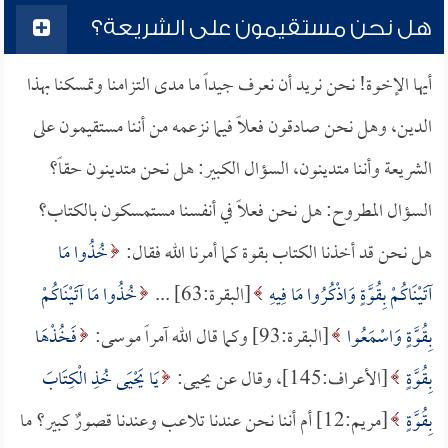
هل نحن مستقيمون على الشريعة؟
أيها الإخوة! نحن نريد أن نعرف جيداً ما مدى التزامنا وتمسكنا بهذا
الدين، وهل نحن صادقون فعلاً فيما نزعمه من أننا مستقيمون على
الشريعة وأننا متدينون، السؤال الكبير: هل نحن متدينون حقاً؟
السؤال المطروح: هل نحن فعلاً في أنفسنا مستمسكون بالكتاب؟
هل نحن قد أخذنا الكتاب بقوة كما أمرنا الله فقال:
خُذُوا مَا
آتَيْنَاكُمْ بِقُوَّةٍ وَاذْكُرُوا مَا فِيهِ
[البقرة:63] ...
خُذُوا مَا آتَيْنَاكُمْ
بِقُوَّةٍ وَاسْمَعُوا
[البقرة:93] وكما قال الله آمراً موسى:
فَخُذْهَا
بِقُوَّةٍ
[الأعراف:145]، وقال عن يحيى:
يَا يَحْيَى خُذِ الْكِتَابَ
بِقُوَّةٍ
[مريم:12] أم أننا نحن عندنا تلاعب وعندنا قصورٌ كبير؟ ما