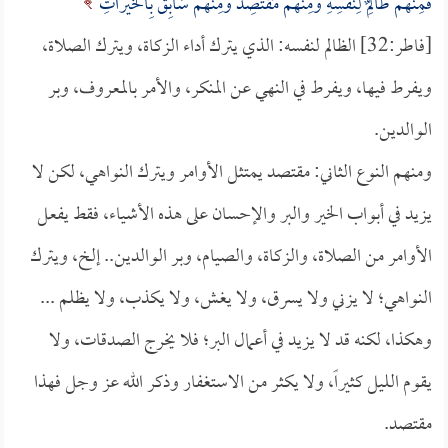
فَمِنْهُمْ ظَالِمٌ لِنَفْسِهِ وَمِنْهُمْ مُقْتَصِدٌ وَمِنْهُمْ سَابِقٌ بِالْخَيْرَاتِ
[فاطر:32] الظالم لنفسه: الذي يترك أداء الزكاة، ويترك الصلاة،
ويفرط فيها، ويفرط في النهي عن المنكر، والأمر بالمعروف، وبر
الوالدين.
ومنهم النوع الثاني: مقتصد يمتثل الأوامر ويترك النواهي، لكن لا
يزيد في أبواب الخير والبر والإحسان على هذه الأشياء، فقط يفعل
الأوامر من الصلاة، والزكاة، والصيام، وبر الوالدين.. إلخ، ويترك
النواهي؛ لا يزني ولا يسرق، ولا يغش، ولا يكذب، ولا يظلم ...
وهكذا، لكنه قد لا يزيد في أعمال البر؛ فلا يخرج الصدقات، ولا
يقوم الليل كثيراً، ولا يكثر من الاستغفار وذكر الله عز وجل فهذا
مقتصد.