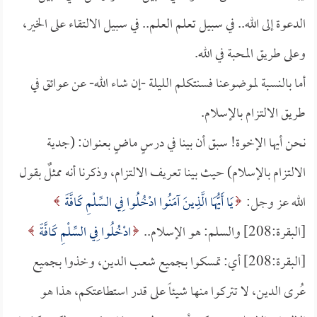
الدعوة إلى الله.. في سبيل تعلم العلم.. في سبيل الالتقاء على الخير،
وعلى طريق المحبة في الله.
أما بالنسبة لموضوعنا فسنتكلم الليلة -إن شاء الله- عن عوائق في
طريق الالتزام بالإسلام.
نحن أيها الإخوة! سبق أن بينا في درسٍ ماضٍ بعنوان: (جدية
الالتزام بالإسلام) حيث بينا تعريف الالتزام، وذكرنا أنه ممثلٌ بقول
الله عز وجل:
يَا أَيُّهَا الَّذِينَ آمَنُوا ادْخُلُوا فِي السِّلْمِ كَافَّةً
[البقرة:208] والسلم: هو الإسلام..
ادْخُلُوا فِي السِّلْمِ كَافَّةً
[البقرة:208] أي: تمسكوا بجميع شعب الدين، وخذوا بجميع
عُرى الدين، لا تتركوا منها شيئاً على قدر استطاعتكم، هذا هو