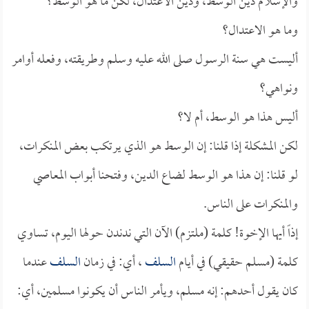
والإسلام دين الوسط، ودين الاعتدال، لكن ما هو الوسط؟
وما هو الاعتدال؟
أليست هي سنة الرسول صلى الله عليه وسلم وطريقته، وفعله أوامر
ونواهي؟
أليس هذا هو الوسط، أم لا؟
لكن المشكلة إذا قلنا: إن الوسط هو الذي يرتكب بعض المنكرات،
لو قلنا: إن هذا هو الوسط لضاع الدين، وفتحنا أبواب المعاصي
والمنكرات على الناس.
إذاً أيها الإخوة! كلمة (ملتزم) الآن التي ندندن حولها اليوم، تساوي
كلمة (مسلم حقيقي) في أيام
السلف
، أي: في زمان
السلف
عندما
كان يقول أحدهم: إنه مسلم، ويأمر الناس أن يكونوا مسلمين، أي: