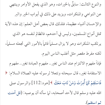
والنوع الثالث: سابقٌ بالخيرات، وهو الذي يفعل الأوامر وينتهي
عن النواهي والمنكرات، ويزيد على ذلك في أبواب الخير والبر
والإحسان أشياء عظيمة، فلذلك قال بعض أهل العلم: إن هذه الآية
تمثل أنواع المسلمين، وليس في أحدهم، فالظالم لنفسه هو الذي
يرتكب المنكرات وهو لا يزال مسلماً قائماً بالأمور التي تجعله مسلماً،
لكنه مفرط مقصر مثل أغلب الناس اليوم.
فإذاً مفهوم الالتزام عند الناس تغير.. مفهوم العبادة تغير.. مفهوم
الاستقامة تغير، قال سبحانه وتتعلا لرسوله عليه الصلاة السلام:
فَاسْتَقِمْ كَمَا أُمِرْتَ وَمَنْ تَابَ مَعَكَ
[هود:112] والرسول صلى
الله عليه وسلم قال لأحد أصحابه، لما سأله أن يوصيه: (
قل آمنت
ثم استقم
).