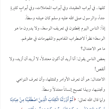
كلها.. في أبواب العقيدة، وفي أبواب المعاملات، وفي أبوابٍ كثيرةٍ
جداً، والرسول صلى الله عليه وسلم كان عيشه وسطاً.
إذاً: الناس اليوم يخطئون في تعريف الوسط، ولا يدرون ما هو
الوسط؛ نظراً لاضطراب المفاهيم والمفهومات في عقولهم.
ما هو الاعتدال؟
بعض الناس يقول: أنا أريد أن أكون معتدلاً، لا أريد أن أزيد، ولا
أنقص!
الاعتدال: هو أن تعرف الأوامر وتمتثلها، وأن تعرف النواهي
وتجتنبها، وبهذا تصبح إنساناً معتدلاً وسطاً.
ولما قال الله تعالى:
ثُمَّ أَوْرَثْنَا الْكِتَابَ الَّذِينَ اصْطَفَيْنَا مِنْ عِبَادِنَا