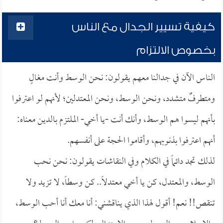
كيفية تسيير الجدال مع الناس
بخصوص الالتزام
الناس الآن في جدالنا معهم يقولون: نحن الوسط وأنت مغالٍ
ومتطرفٌ متشدد، ونحن الوسط، ونحن المعتدلين؛ لأنهم لو اعترفوا
بأنهم ليسوا هم الوسط، وأنك أنت -يا أخي- الملتزم بالدين معناه:
أنهم اعترفوا بذنوبهم، وأقاموا الحجة على أنفسهم.
لذلك تجد دائماً في الكلام وفي النقاشات يقولون: نحن نحب
الوسط، والمعتدل، كن يا أخي معتدلاً.. كن وسطاً، لا تزيد ولا
تنقص!! نعم! أقول لهذا الذي يناقشني: أنا معك أنا أحب الوسط،