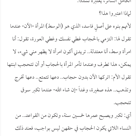
الكامل الساتر، يعتبره تشدداً.
لماذا اعتبروا هذا؟
لأنهم بنوه على أصلٍ فاسد، الذي هو (الوسط) المرأة -الآن- عندما
تقول لها: التزمي بالحجاب غطي نفسك وغطي العورة، تقول: أنا
امرأة وسط، أنا معتدلة.. تريدني أكون امرأة لا يظهر مني شيء، لا
يمكن، هذا تطرف وعندما تأمر المرأة بالحجاب أو أن تتحجب ابنتها
تقول الأم: اتركها الآن بدون حجاب.. دعها تتمتع.. دعها تخرج
وتذهب.. هذه صغيرة، وغداً -إن شاء الله- عندما تكبر سوق
تتحجب.
أي: تكبر ويصبح عمرها خمسين سنة، وتكون من القواعد.. من
النساء اللاتي يكون الحجاب في حقهن ليس بواجب، فعند ذلك