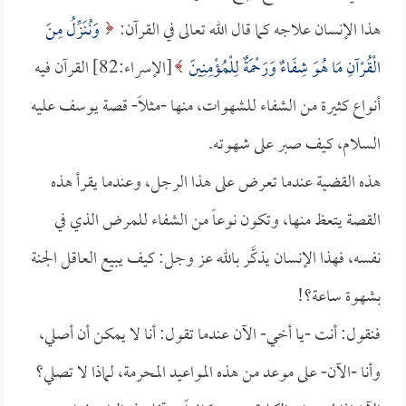
هذا الإنسان علاجه كما قال الله تعالى في القرآن:
وَنُنَزِّلُ مِنَ
الْقُرْآنِ مَا هُوَ شِفَاءٌ وَرَحْمَةٌ لِلْمُؤْمِنِينَ
[الإسراء:82] القرآن فيه
أنواع كثيرة من الشفاء للشهوات، منها -مثلاً- قصة يوسف عليه
السلام، كيف صبر على شهوته.
هذه القضية عندما تعرض على هذا الرجل، وعندما يقرأ هذه
القصة يتعظ منها، وتكون نوعاً من الشفاء للمرض الذي في
نفسه، فهذا الإنسان يذكَّر بالله عز وجل: كيف يبيع العاقل الجنة
بشهوة ساعة؟!
فنقول: أنت -يا أخي- الآن عندما تقول: أنا لا يمكن أن أصلي،
وأنا -الآن- على موعد من هذه المواعيد المحرمة، لماذا لا تصلي؟