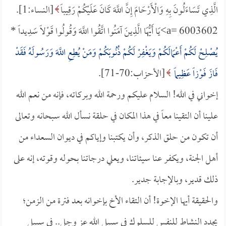
الَّذِي تَسَاءَلُونَ بِهِ وَالْأَرْحَامَ إِنَّ اللَّهَ كَانَ عَلَيْكُمْ رَقِيباً
[النساء:1].
a= 6003602>يَا أَيُّهَا الَّذِينَ آمَنُوا اتَّقُوا اللَّهَ وَقُولُوا قَوْلاً سَدِيداً *
يُصْلِحْ لَكُمْ أَعْمَالَكُمْ وَيَغْفِرْ لَكُمْ ذُنُوبَكُمْ وَمَنْ يُطِعِ اللَّهَ وَرَسُولَهُ فَقَدْ
فَازَ فَوْزاً عَظِيماً
[الأحزاب:70-71].
إخواني في الله! السلام عليكم ورحمة الله وبركاته، فإنه من نعم الله
علينا أن التقينا معاً في هذا المكان في حلقة نسأل الله سبحانه وتعالى
أن تكون من حلق الذكر، وأن يكتبنا وإياكم في ديوان السعداء من
أهل الجنة، ويكفر عنا سيئاتنا، ويعلي درجاتنا بحوله وقوته، إنه على
ذلك قدير، وبالإجابة جدير.
والحقيقة أيها الإخوة! أن التقاء الأخ بإخوانه بعد فترة من الزمن؛
يجدد النشاط للنفس للسلوك في سبيل الله عز وجل.. في سبيل