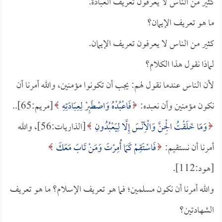
كثيرٌُ من الناس لا يعرفون تعريف العبادة.
ما هو تعريف الإيمان؟
كثير من الناس لا يعرفون تعريف الإيمان.
لماذا نقول هذا الكلام؟
لأن الناس عندما نقول لهم: يجب أن تكونوا مؤمنين، والله أمرنا أن
نكون مؤمنين وأن نعبده:
فَاعْبُدْهُ وَاصْطَبِرْ لِعِبَادَتِهِ
[مريم:65]..
وَمَا خَلَقْتُ الْجِنَّ وَالْأِنْسَ إِلَّا لِيَعْبُدُونِ
[الذاريات:56]، والله
أمرنا أن نستقيم:
فَاسْتَقِمْ كَمَا أُمِرْتَ وَمَنْ تَابَ مَعَكَ
[هود:112].
والله أمرنا أن نكون مسلمين؛ فما هو تعريف الإسلام؟ ما هو تعريف
الشهادتين؟