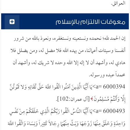
العوائق.
معوقات الالتزام بالإسلام
إن الحمد لله؛ نحمده ونستعينه ونستغفره، ونعوذ بالله من شرور
أنفسنا وسيئات أعمالنا، من يهده الله فلا مضل له، ومن يضلل فلا
هادي له، وأشهد أن لا إله إلا الله وحده لا شريك له، وأشهد أن
محمداً عبده ورسوله.
a= 6000394>يَا أَيُّهَا الَّذِينَ آمَنُوا اتَّقُوا اللَّهَ حَقَّ تُقَاتِهِ وَلا تَمُوتُنَّ
إِلَّا وَأَنْتُمْ مُسْلِمُونَ
[آل عمران:102].
a= 6000493>يَا أَيُّهَا النَّاسُ اتَّقُوا رَبَّكُمُ الَّذِي خَلَقَكُمْ مِنْ نَفْسٍ
وَاحِدَةٍ وَخَلَقَ مِنْهَا زَوْجَهَا وَبَثَّ مِنْهُمَا رِجَالاً كَثِيراً وَنِسَاءً وَاتَّقُوا اللَّهَ