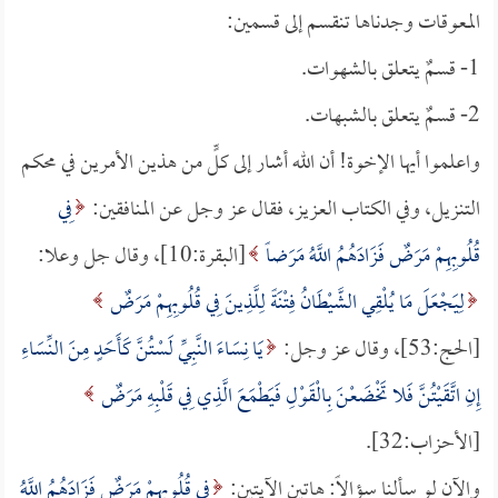
المعوقات وجدناها تنقسم إلى قسمين:
1- قسمٌ يتعلق بالشهوات.
2- قسمٌ يتعلق بالشبهات.
واعلموا أيها الإخوة! أن الله أشار إلى كلٍّ من هذين الأمرين في محكم
التنزيل، وفي الكتاب العزيز، فقال عز وجل عن المنافقين:
فِي
قُلُوبِهِمْ مَرَضٌ فَزَادَهُمُ اللَّهُ مَرَضاً
[البقرة:10]، وقال جل وعلا:
لِيَجْعَلَ مَا يُلْقِي الشَّيْطَانُ فِتْنَةً لِلَّذِينَ فِي قُلُوبِهِمْ مَرَضٌ
[الحج:53]، وقال عز وجل:
يَا نِسَاءَ النَّبِيِّ لَسْتُنَّ كَأَحَدٍ مِنَ النِّسَاءِ
إِنِ اتَّقَيْتُنَّ فَلا تَخْضَعْنَ بِالْقَوْلِ فَيَطْمَعَ الَّذِي فِي قَلْبِهِ مَرَضٌ
[الأحزاب:32].
والآن لو سألنا سؤالاً: هاتين الآيتين:
فِي قُلُوبِهِمْ مَرَضٌ فَزَادَهُمُ اللَّهُ