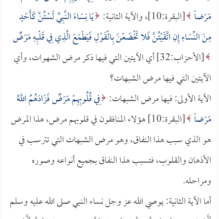
مَرَضاً
[البقرة:10]، والآية الثانية:
يَا نِسَاءَ النَّبِيِّ لَسْتُنَّ كَأَحَدٍ
مِنَ النِّسَاءِ إِنِ اتَّقَيْتُنَّ فَلا تَخْضَعْنَ بِالْقَوْلِ فَيَطْمَعَ الَّذِي فِي قَلْبِهِ مَرَضٌ
[الأحزاب:32] أي الآيتين التي فيها ذكر مرض الشهوات، وأي
الآيتين التي فيها مرض الشبهات؟
الآية الأولى: فيها مرض الشبهات:
فِي قُلُوبِهِمْ مَرَضٌ فَزَادَهُمُ اللَّهُ
مَرَضاً
[البقرة:10] هؤلاء المنافقون في قلوبهم مرض، هذا المرض
هو الذي سبب هذا النفاق، وهو مرض الشبهات التي تترسب في
الأذهان والقلوب، فتسبب هذا النفاق بجميع أنواعه وصوره
ومراحله.
أما الآية الثانية: يوصي الله عز وجل نساء النبي صلى الله عليه وسلم