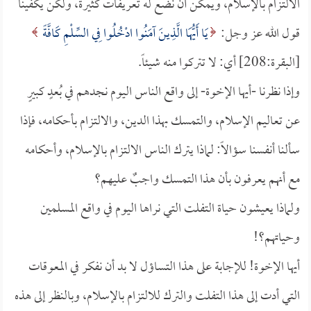
الالتزام بالإسلام، ويمكن أن نضع له تعريفات كثيرة، ولكن يكفينا
قول الله عز وجل:
يَا أَيُّهَا الَّذِينَ آمَنُوا ادْخُلُوا فِي السِّلْمِ كَافَّةً
[البقرة:208] أي: لا تتركوا منه شيئاً.
وإذا نظرنا -أيها الإخوة- إلى واقع الناس اليوم نجدهم في بُعدٍ كبيرٍ
عن تعاليم الإسلام، والتمسك بهذا الدين، والالتزام بأحكامه، فإذا
سألنا أنفسنا سؤالاً: لماذا يترك الناس الالتزام بالإسلام، وأحكامه
مع أنهم يعرفون بأن هذا التمسك واجبٌ عليهم؟
ولماذا يعيشون حياة التفلت التي نراها اليوم في واقع المسلمين
وحياتهم؟!
أيها الإخوة! للإجابة على هذا التساؤل لا بد أن نفكر في المعوقات
التي أدت إلى هذا التفلت والترك للالتزام بالإسلام، وبالنظر إلى هذه