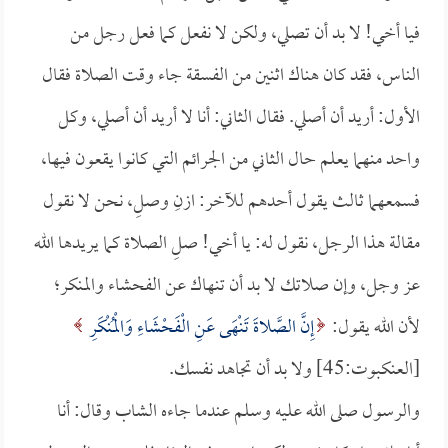
فيا أخي! لا بد أن تصلي، ولكن لا نفعل كما فعل رجل من
الناس، فقد كان هناك اثنين من الفسقة جاء وقت الصلاة فقال
الأول: أريد أن أصلي. فقال الثاني: أنا لا أريد أن أصلي، وكل
واحد منهما يعلم حال الثاني من الجرائم التي كانوا يقعون فيها،
فسمعهما ثالث يقول أحدهم للآخر: ازنِ وصلِ، نحن لا نقول
مقالة هذا الرجل، نقول له: يا أخي! صلِ الصلاة كما يريدها الله
عز وجل، وإن صلاتك لا بد أن تنهاك عن الفحشاء والمنكر؛
لأن الله يقول:
إِنَّ الصَّلاةَ تَنْهَى عَنِ الْفَحْشَاءِ وَالْمُنْكَرِ
[العنكبوت:45] ولا بد أن تجاهد نفسك.
والرسول صلى الله عليه وسلم عندما جاءه الشاب وقال: أنا