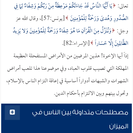
تعالى:
يَا أَيُّهَا النَّاسُ قَدْ جَاءَتْكُمْ مَوْعِظَةٌ مِنْ رَبِّكُمْ وَشِفَاءٌ لِمَا فِي
الصُّدُورِ وَهُدىً وَرَحْمَةٌ لِلْمُؤْمِنِينَ
[يونس:57]، وقال الله عز
وجل:
وَنُنَزِّلُ مِنَ الْقُرْآنِ مَا هُوَ شِفَاءٌ وَرَحْمَةٌ لِلْمُؤْمِنِينَ وَلا يَزِيدُ
الظَّالِمِينَ إِلَّا خَسَاراً
[الإسراء:82].
إذاً أيها الإخوة! هذين المرضين من الأمراض المستفحلة العظيمة
المهلكة التي تصيب قلوب العباد، وفي موضوعنا هذا تلعب أمراض
الشهوات والشبهات أدواراً أساسية في إعاقة التزام الناس بالإسلام،
وتحول بينهم وبين الالتزام بأحكام الدين.
مصطلحات متداولة بين الناس في
الميزان