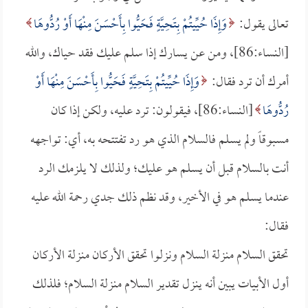
تعالى يقول:
وَإِذَا حُيِّيتُمْ بِتَحِيَّةٍ فَحَيُّوا بِأَحْسَنَ مِنْهَا أَوْ رُدُّوهَا
[النساء:86]، ومن عن يسارك إذا سلم عليك فقد حياك، والله
أمرك أن ترد فقال:
وَإِذَا حُيِّيتُمْ بِتَحِيَّةٍ فَحَيُّوا بِأَحْسَنَ مِنْهَا أَوْ
رُدُّوهَا
[النساء:86]، فيقولون: ترد عليه، ولكن إذا كان
مسبوقاً ولم يسلم فالسلام الذي هو رد تفتتحه به، أي: تواجهه
أنت بالسلام قبل أن يسلم هو عليك؛ ولذلك لا يلزمك الرد
عندما يسلم هو في الأخير، وقد نظم ذلك جدي رحمة الله عليه
فقال:
تحقق السلام منزلة السلام ونزلوا تحقق الأركان منزلة الأركان
أول الأبيات يبين أنه ينزل تقدير السلام منزلة السلام؛ فلذلك