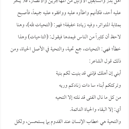
أهل بدر والسابقين الأولين من المهاجرين والأنصار، فلا ينكر
عليه أحد، فكأنهم واطأوه عليه ووافقوه عليه جميعاً، فأصبح
بمثابة المتواتر، وفيه زيادة خفيفة؛ فهو: (التحيات لله)، وهنا
لاحظ أن كثيراً من الناس فيمدها فيقول: (التاحيات) وهذا
خطأ؛ فهي: التحيات، جمع تحية، والتحية في الأصل الحياة، ومن
ذلك قول الشاعر:
أبني إن أهلك فإنني قد بنيت لكم بنية
وتركتكم أبناء سا دات زنادكم وريه
من كل ما نال الفتى قد نلته إلا التحيه
أي: إلا البقاء والحياة الدائمة.
والتحية هي خطاب الإنسان عند القدوم بما يستحسن، ولكل