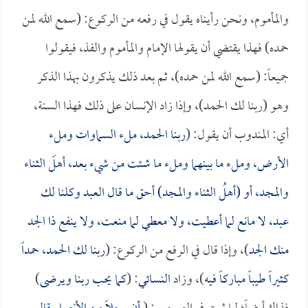
والمأموم، ونحن رأيناه يقول في رفعه من الركوع: (سمع الله لمن
حمده) فهذا يقتضي أن يقولها الإمام والمأموم والفذ، فيقولوا
جميعاً: (سمع الله لمن حمده)، ثم بعد ذلك يذكرون بهذا الذكر
وهو (ربنا لك الحمد)، وإذا زاد الإنسان على ذلك فهذا السنة،
أي: المندوب أن يقول: (
ربنا الحمد، ملء السماوات وملء
الأرض، وملء ما بينهما وملء ما شئت من شيء بعد، أهلَ الثناء
والمجد، أو (أهلُ الثناء والمجد) أحق ما قال العبد وكلنا لك
عبد، لا مانع لما أعطيت، ولا معطي لما منعت، ولا ينفع ذا الجد
منك الجد
)، وإذا قال في الرفع من الركوع: (
ربنا لك الحمد، حمداً
كثيراً طيباً مباركاً فيه
)، وزاد
النسائي
: (
كما يحب ربنا ويرضى
)