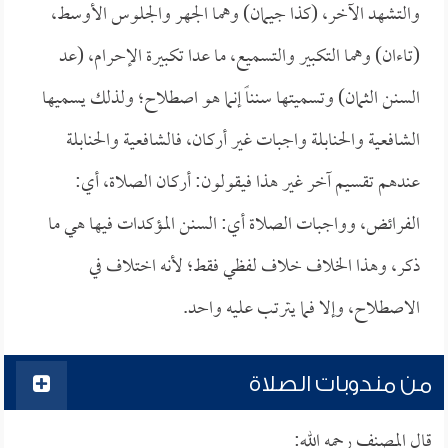
والتشهد الآخر، (كذا جيمان) وهما الجهر والجلوس الأوسط،
(تاءان) وهما التكبير والتسميع، ما عدا تكبيرة الإحرام، (عد
السنن الثمان) وتسميتها سنناً إنما هو اصطلاح؛ ولذلك يسميها
الشافعية والحنابلة واجبات غير أركان، فالشافعية والحنابلة
عندهم تقسيم آخر غير هذا فيقولون: أركان الصلاة، أي:
الفرائض، وواجبات الصلاة أي: السنن المؤكدات فيها هي ما
ذكر، وهذا الخلاف خلاف لفظي فقط؛ لأنه اختلاف في
الاصطلاح، وإلا فما يترتب عليه واحد.
من مندوبات الصلاة
قال المصنف رحمه الله: