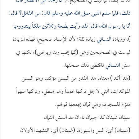
فذاك أيضاً؛ لما ثبت في الصحيح: (
أن رجلاً من الأنصار قال
ذلك، فلما سلم النبي صلى الله عليه وسلم قال: من القائل؟ قال:
أنا يا رسول الله، قال: لقد رأيت بضعة وثلاثين ملكاً يبتدرونها
)، وزيادة
النسائي
زيادة ثقة؛ لأن الإسناد صحيح؛ فهذه الزيادة
ليست في الصحيحين وهي (كما يحب ربنا ويرضى)، لكنها في
سنن
النسائي
فاقتضى ذلك صحتها.
(هذا أكدا) معناه: هذا القدر من السنن مؤكد، وهو السنن
المؤكدات، التي لا يحل تركها عمداً وهو مبطل، وتركها سهواً
ملزم للسجود، وهي ثمان يجمعها قولهم:
سينان شينان كذا جيمان تاءان عد السنن الثمان
(سينان) أي: السر والسورة، (شينان) أي: التشهد الأولان