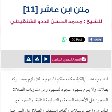
متن ابن عاشر [11]
للشيخ : محمد الحسن الددو الشنقيطي
التفريغ النصي الكامل
المندوب عند المالكية حكمه حكم المندوب، فلا يلزم بعمد تركه
بطلان، ولا يلزم بسهوه سجود للسهو، ومن مندوبات الصلاة:
السجود على الأعضاء السبعة، والتسليمة الثانية، والسترة لغير
المأموم، والجهر بالسلام، وألفاظ التشهد، والصلاة على النبي صلى