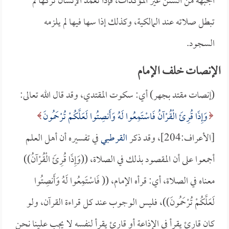
الجبهة من السنن غير المؤكدات، فإذا تعمد الإنسان تركها لم
تبطل صلاته عند المالكية، وكذلك إذا سها فيها لم يلزمه
السجود.
الإنصات خلف الإمام
(إنصات مقتد بجهر) أي: سكوت المقتدي، وقد قال الله تعالى:
وَإِذَا قُرِئَ الْقُرْآنُ فَاسْتَمِعُوا لَهُ وَأَنصِتُوا لَعَلَّكُمْ تُرْحَمُونَ
[الأعراف:204]، وقد ذكر
القرطبي
في تفسيره أن أهل العلم
أجمعوا على أن المقصود بذلك في الصلاة، ((وَإِذَا قُرِئَ الْقُرْآنُ))
معناه في الصلاة، أي: قرأه الإمام، (( فَاسْتَمِعُوا لَهُ وَأَنصِتُوا
لَعَلَّكُمْ تُرْحَمُونَ))، فليس الوجوب عند كل قراءة القرآن، ولو
كان قارئ يقرأ في الإذاعة أو قارئ يقرأ لنفسه لا يجب علينا نحن