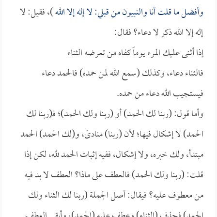
وأفضل ما قلت أنا والنبيون من قبلي: لا إله إلا الله
)، فقيل: لا
إله إلا الله ذكر لا دعاء؟ فقال:
إذا أثنى عليك المرء يوماً كفاه من تعرضه الثناء
فالثناء دعاء، وكذلك (سمع الله لمن حمده) فالحمد دعاء
فيستجيب الله دعاء من حمده.
وأما قول: (ربنا لك الحمد) أو (ربنا ولك الحمد)؛ فـ(ربنا لك
الحمد) لا إشكال فيها؛ لأن (ربنا) منادىً، و(لك الحمد) الحمد
مبتدأ، ولك خبره، ولا إشكال، ففيه إثبات الحمد لله، لكن إذا
قلت: (ربنا ولك الحمد) فالعطف على ماذا؟ العطف لا بد فيه
من معطوف عليه؟ فيقال: أصل الجملة (ربنا لك الثناء ولك
الحمد) فحذف (الثناء) وعطف عليه (الحمد)، وأبقي العطف