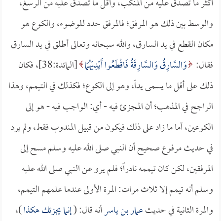
أكثر ما تصدق عليه من المنكب، وأقل ما تصدق عليه من الرسغ،
والوسط بين ذلك هو المرفق؛ فالمرفق حدد للوضوء، والكوع هو
مكان القطع في يد السارق، والله سبحانه وتعالى أطلق في يد السارق
فقال:
وَالسَّارِقُ وَالسَّارِقَةُ فَاقْطَعُوا أَيْدِيَهُمَا
[المائدة:38]، فكان
ذلك على أقل ما يسمى يداً، وهو إلى الكوع؛ فكذلك في التيمم، وهذا
الراجح في المذهب؛ أن المجزئ فيه - أي: الواجب فيه - هو إلى
الكوعين، أما ما زاد على ذلك فيكون من قبيل المندوب فقط، ولم يرد
في حديث مرفوع صحيح أن النبي صلى الله عليه وسلم مسح إلى
المرفقين، لكن كان تيممه نادراً؛ فلم يرو عن النبي صلى الله عليه
وسلم أنه تيمم إلا ثلاث مرات: المرة الأولى عندما علمهم التيمم،
والمرة الثانية في حديث
عمار بن ياسر
أنه قال: (
إنما يجزئك هكذا
)،