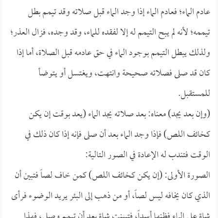
عادم الماء؛ فعادم الماء إذا وجد الماء قبل صلاته وقد تيمم بطل
تيممه؛ لأنه لم يبح التيمم له إلا لفقده للماء، وقد وجده، فزال العذر؛
ولذلك يبطل التيمم بوجود الماء في حق عادمه قبل الصلاة، أما إذا
كان قد صلى فصلاته صحيحة وانتهت، ويغتسل أو يتوضأ
للمستقبل.
(وإن بعد يجد) معناه: بعد صلاته يجد الماء (يعد بوقت إن يكن
كخائف اللص) فإذا وجد الماء بعد أن صلى فإنه إذا كان ذلك في
الوقت فتندب له الإعادة في الصور التالية:
الصورة الأولى: (إن يكن كخائف اللص) كمن خاف لصاً فتبين أن
الذي كان يخافه ليس لصاً، أو من ذهب إلى البئر يريد الوضوء فرأى
شاة على الماء فظنها أسداً، فتبينت شاة بعد أن تيمم وصلى، فهذا