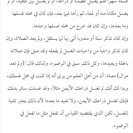
غسله سهواً فلم يغسل عضده أو ذراعه، أو لم يغسل بين كتفيه، أو لم
يغسل مكاناً منه أو لمعة، ثم رآها فيما بعد، فإن كان في محله غسلها
وما بعدها، وإن كان قد خرج من محله غسلها وحدها.
وإن كان تذكر سنة أو مندوباً أتى بها لما يستقل، ولم يعد الصلاة، وإن
كان تذكر واجباً من واجبات الغسل لم يفعله وقد صلى فإن صلاته
باطلة ويعيدها، وكل ذلك سبق في الوضوء، ولذلك قال: (ولم تعد
موال) معناه: أن من أهل العلم من يرى أنه إذا كنت في محل غسلك،
وبدا لك أنك لم تغسل ذراعك الأيمن مثلاً، وقد غسلت سائر بدنك
فإنك تغسل ذراعك الأيمن، ولا تعيد ما بعده؛ لأن ذلك يعتبر تثنية
للغسل، لكن الذي يقتضيه القياس أن تفعل مثل ما تفعل في
الوضوء.