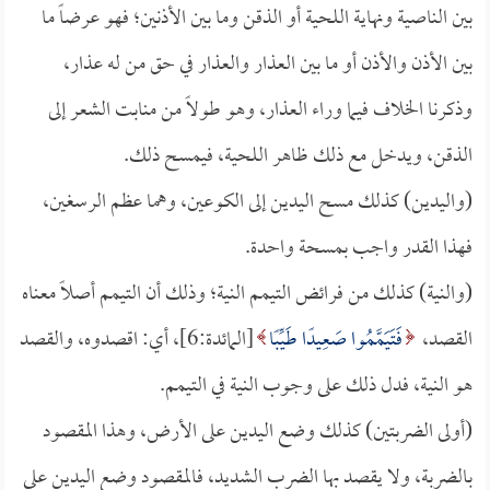
بين الناصية ونهاية اللحية أو الذقن وما بين الأذنين؛ فهو عرضاً ما
بين الأذن والأذن أو ما بين العذار والعذار في حق من له عذار،
وذكرنا الخلاف فيما وراء العذار، وهو طولاً من منابت الشعر إلى
الذقن، ويدخل مع ذلك ظاهر اللحية، فيمسح ذلك.
(واليدين) كذلك مسح اليدين إلى الكوعين، وهما عظم الرسغين،
فهذا القدر واجب بمسحة واحدة.
(والنية) كذلك من فرائض التيمم النية؛ وذلك أن التيمم أصلاً معناه
القصد،
فَتَيَمَّمُوا صَعِيدًا طَيِّبًا
[المائدة:6]، أي: اقصدوه، والقصد
هو النية، فدل ذلك على وجوب النية في التيمم.
(أولى الضربتين) كذلك وضع اليدين على الأرض، وهذا المقصود
بالضربة، ولا يقصد بها الضرب الشديد، فالمقصود وضع اليدين على