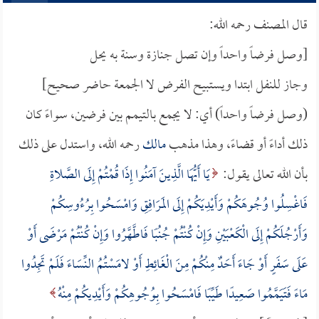
قال المصنف رحمه الله:
[وصل فرضاً واحداً وإن تصل جنازة وسنة به يحل
وجاز للنفل ابتدا ويستبيح الفرض لا الجمعة حاضر صحيح]
(وصل فرضاً واحداً) أي: لا يجمع بالتيمم بين فرضين، سواءً كان
ذلك أداءً أو قضاءً، وهذا مذهب
مالك
رحمه الله، واستدل على ذلك
بأن الله تعالى يقول:
يَا أَيُّهَا الَّذِينَ آمَنُوا إِذَا قُمْتُمْ إِلَى الصَّلاةِ
فَاغْسِلُوا وُجُوهَكُمْ وَأَيْدِيَكُمْ إِلَى المَرَافِقِ وَامْسَحُوا بِرُءُوسِكُمْ
وَأَرْجُلَكُمْ إِلَى الْكَعْبَيْنِ وَإِنْ كُنْتُمْ جُنُبًا فَاطَّهَّرُوا وَإِنْ كُنْتُمْ مَرْضَى أَوْ
عَلَى سَفَرٍ أَوْ جَاءَ أَحَدٌ مِنْكُمْ مِنَ الْغَائِطِ أَوْ لامَسْتُمُ النِّسَاءَ فَلَمْ تَجِدُوا
مَاءً فَتَيَمَّمُوا صَعِيدًا طَيِّبًا فَامْسَحُوا بِوُجُوهِكُمْ وَأَيْدِيكُمْ مِنْهُ