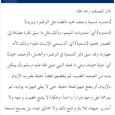
قال المصنف رحمه الله:
[مندوبه تسمية وصف حميد ناقضه مثل الوضوء ويزيد]
(مندوبه) أي: مندوبات التيمم، وذلك مثل ما سبق نكرة مضافة إلى
الضمير فتعم، (تسمية) أي: أن يسمي الإنسان عليه؛ وذلك لأنه
طهارة، وقد سبق ذكر التسمية في الوضوء والغسل، (وصف حميد)
أي: هيئة حميدة، وهي ما فعله النبي صلى الله عليه وسلم بأن يمكن
يديه من الصعيد الطيب، ثم ينفضهما نفضاً خفيفاً بضرب الإبهام
بالإبهام، أو ينفخ فيهما نفخاً خفيفاً حتى لا يبقى فيهما ما يؤذيه، ثم
يمرهما على وجهه إمراراً واحداً، وهكذا لا يتتبع غضون وجهه ولا
أسارير جبهته، فلا يلزم تتبع ذلك ولا حماليق عينه، بل يمسح مسحة