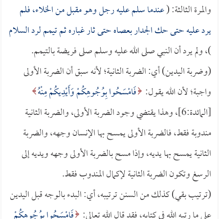
والمرة الثالثة: (
عندما سلم عليه رجل وهو مقبل من الخلاء، فلم
يرد عليه حتى حك الجدار بعصاه حتى ثار غباره ثم تيمم لرد السلام
)، ولم يرد أن النبي صلى الله عليه وسلم صلى فريضة بالتيمم.
(وضربة اليدين) أي: الضربة الثانية؛ لأنه سبق أن الضربة الأولى
واجبة؛ لأن الله يقول:
فَامْسَحُوا بِوُجُوهِكُمْ وَأَيْدِيكُمْ مِنْهُ
[المائدة:6]، وهذا يقتضي وجود الضربة الأولى، والضربة الثانية
مندوبة فقط، فالضربة الأولى يمسح بها الإنسان وجهه، والضربة
الثانية يمسح بها يديه، وإذا مسح بالضربة الأولى وجهه ويديه إلى
الرسغ وتكون الضربة الثانية لإكمال المندوب فقط.
(ترتيب بقي) كذلك من السنن ترتيبه، أي: البدء بالوجه قبل اليدين
على ما رتبه الله في كتابه، فقد قال الله تعالى:
فَامْسَحُوا بِوُجُوهِكُمْ