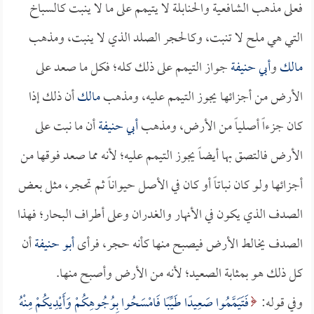
فعلى مذهب الشافعية والحنابلة لا يتيمم على ما لا ينبت كالسباخ
التي هي ملح لا تنبت، وكالحجر الصلد الذي لا ينبت، ومذهب
مالك
و
أبي حنيفة
جواز التيمم على ذلك كله؛ فكل ما صعد على
الأرض من أجزائها يجوز التيمم عليه، ومذهب
مالك
أن ذلك إذا
كان جزءاً أصلياً من الأرض، ومذهب
أبي حنيفة
أن ما نبت على
الأرض فالتصق بها أيضاً يجوز التيمم عليه؛ لأنه مما صعد فوقها من
أجزائها ولو كان نباتاً أو كان في الأصل حيواناً ثم تحجر، مثل بعض
الصدف الذي يكون في الأنهار والغدران وعلى أطراف البحار؛ فهذا
الصدف يخالط الأرض فيصبح منها كأنه حجر، فرأى
أبو حنيفة
أن
كل ذلك هو بمثابة الصعيد؛ لأنه من الأرض وأصبح منها.
وفي قوله:
فَتَيَمَّمُوا صَعِيدًا طَيِّبًا فَامْسَحُوا بِوُجُوهِكُمْ وَأَيْدِيكُمْ مِنْهُ