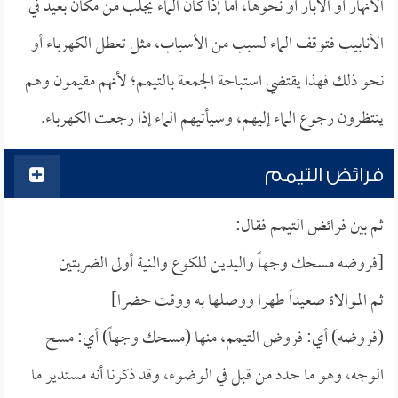
الأنهار أو الآبار أو نحوها، أما إذا كان الماء يجلب من مكان بعيد في
الأنابيب فتوقف الماء لسبب من الأسباب، مثل تعطل الكهرباء أو
نحو ذلك فهذا يقتضي استباحة الجمعة بالتيمم؛ لأنهم مقيمون وهم
ينتظرون رجوع الماء إليهم، وسيأتيهم الماء إذا رجعت الكهرباء.
فرائض التيمم
ثم بين فرائض التيمم فقال:
[فروضه مسحك وجهاً واليدين للكوع والنية أولى الضربتين
ثم الموالاة صعيداً طهرا ووصلها به ووقت حضرا]
(فروضه) أي: فروض التيمم، منها (مسحك وجهاً) أي: مسح
الوجه، وهو ما حدد من قبل في الوضوء، وقد ذكرنا أنه مستدير ما