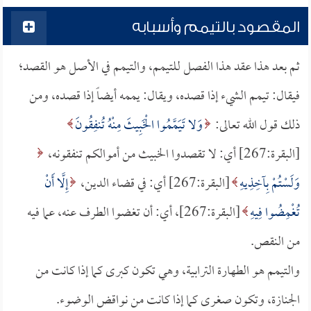
المقصود بالتيمم وأسبابه
ثم بعد هذا عقد هذا الفصل للتيمم، والتيمم في الأصل هو القصد؛
فيقال: تيمم الشيء إذا قصده، ويقال: يممه أيضاً إذا قصده، ومن
ذلك قول الله تعالى:
وَلا تَيَمَّمُوا الْخَبِيثَ مِنْهُ تُنفِقُونَ
[البقرة:267] أي: لا تقصدوا الخبيث من أموالكم تنفقونه،
وَلَسْتُمْ بِآخِذِيهِ
[البقرة:267] أي: في قضاء الدين،
إِلَّا أَنْ
تُغْمِضُوا فِيهِ
[البقرة:267]، أي: أن تغضوا الطرف عنه، عما فيه
من النقص.
والتيمم هو الطهارة الترابية، وهي تكون كبرى كما إذا كانت من
الجنازة، وتكون صغرى كما إذا كانت من نواقض الوضوء.