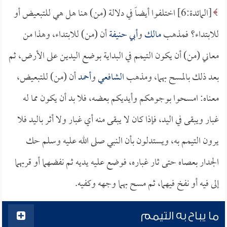
[المائدة:6] اختلفوا أيضاً في دلالة (من) هنا هل هي للتبعيض أو
للابتداء؟ فمذهب
مالك
و
أبي حنيفة
أن (من) للابتداء، وهذا من
معاني (من) أن يكون التيمم في البداية بوضع اليدين على الأرض، ثم
بعد ذلك بالمسح بهما، ومذهب
الشافعي
و
أحمد
أن (من) للتبعيض،
معناه: امسحوا بوجوهكم وأيديكم بعضه، فلا بد أن يكون مما له
غبار ويبقى في اليد، فإذا كان لا يبقى منه أي غبار ولا أثر باليد فلا
يرون التيمم به، ويستدلون بأن النبي صلى الله عليه وسلم حك
الجدار بعصاه حتى ثار غباره، فوضع عليه يديه ثم نفضهما أو قربهما
إلى فيه أو نفخ فيهما، ثم مسح بهما وجهه وكفيه.
ما يباح به التيمم