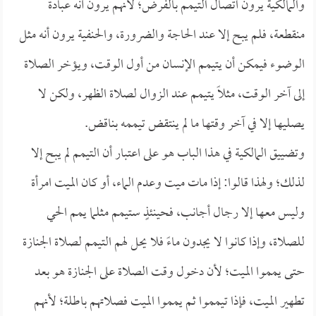
والمالكية يرون اتصال التيمم بالفرض؛ لأنهم يرون أنه عبادة
منقطعة، فلم يبح إلا عند الحاجة والضرورة، والحنفية يرون أنه مثل
الوضوء فيمكن أن يتيمم الإنسان من أول الوقت، ويؤخر الصلاة
إلى آخر الوقت، مثلاً يتيمم عند الزوال لصلاة الظهر، ولكن لا
يصليها إلا في آخر وقتها ما لم ينتقض تيممه بناقض.
وتضييق المالكية في هذا الباب هو على اعتبار أن التيمم لم يبح إلا
لذلك؛ ولهذا قالوا: إذا مات ميت وعدم الماء، أو كان الميت امرأة
وليس معها إلا رجال أجانب، فحينئذٍ ستيمم مثلما يمم الحي
للصلاة، وإذا كانوا لا يجدون ماءً فلا يحل لهم التيمم لصلاة الجنازة
حتى يمموا الميت؛ لأن دخول وقت الصلاة على الجنازة هو بعد
تطهير الميت، فإذا تيمموا ثم يمموا الميت فصلاتهم باطلة؛ لأنهم