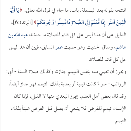
افتتحه بقوله بعد البسملة: باب: ما جاء في قول الله تعالى:
يَا أَيُّهَا
الَّذِينَ آمَنُوا إِذَا قُمْتُمْ إِلَى الصَّلاةِ فَاغْسِلُوا وُجُوهَكُمْ
[المائدة:6]،
الدليل على أن هذا ليس على كل قائم للصلاة ما حدثناه
عبد الله بن
هاشم
، وساق الحديث وهو حديث
عمر
السابق، فبين أن هذا ليس
على كل قائم للصلاة.
ويجوز أن تصلي معه بنفس التيمم جنازة، وكذلك صلاة السنة - أي:
الرواتب - سواءً كانت قبلية أو بعدية بذلك التيمم فهو جائز أيضاً،
وقد قال بعض أهل العلم: يجوز البعدي منها لا القبلي، فإذا كان
الإنسان تيمم للفرض فلا ينبغي أن يصلي قبل الفرض شيئاً بذلك
التيمم.