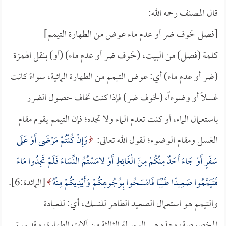
قال المصنف رحمه الله:
[فصل لخوف ضر أو عدم ماء عوض من الطهارة التيمم]
كلمة (فصل) من البيت، (لخوف ضر أو عدم ماء) (أو) بنقل الهمزة
(ضر أو عدم ماء) أي: عوض التيمم من الطهارة المائية، سواءً كانت
غسلاً أو وضوءاً، (لخوف ضر) فإذا كنت تخاف حصول الضرر
باستعمال الماء، أو كنت تعدم الماء ولا تجده؛ فإن التيمم يقوم مقام
الغسل ومقام الوضوء؛ لقول الله تعالى:
وَإِنْ كُنْتُمْ مَرْضَى أَوْ عَلَى
سَفَرٍ أَوْ جَاءَ أَحَدٌ مِنْكُمْ مِنَ الْغَائِطِ أَوْ لامَسْتُمُ النِّسَاءَ فَلَمْ تَجِدُوا مَاءً
فَتَيَمَّمُوا صَعِيدًا طَيِّبًا فَامْسَحُوا بِوُجُوهِكُمْ وَأَيْدِيكُمْ مِنْهُ
[المائدة:6].
والتيمم هو استعمال الصعيد الطاهر للنسك، أي: للعبادة
المخصوصة، وهذه هي الوسيلة الثالثة من آلات الطهارة، وقد سبق