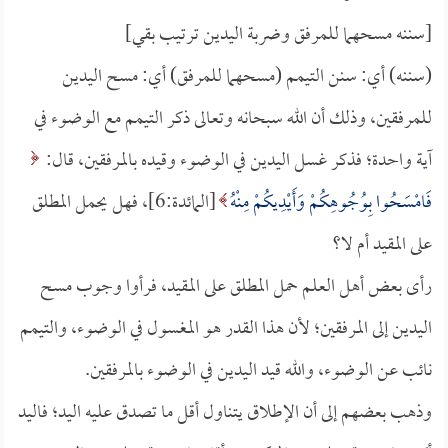
[سننه مسحهما للمرفق وضربة اليدين ترتيب بقي]
(سننه) أي: سنن التيمم (مسحهما للمرفق) أي: مسح اليدين
للمرفقين، وذلك أن الله سبحانه وتعالى ذكر التيمم مع الوضوء في
آية واحدة؛ فذكر غسل اليدين في الوضوء وقيده بالمرفقين، قال:
فَامْسَحُوا بِوُجُوهِكُمْ وَأَيْدِيكُمْ مِنْهُ
[المائدة:6]، فهل يحمل المطلق
على المقيد أم لا؟
رأى بعض أهل العلم حمل المطلق على المقيد، فرأوا وجوب مسح
اليدين إلى المرفقين؛ لأن هذا القدر هو المغسول في الوضوء، والتيمم
نائب عن الوضوء، والله قيد اليدين في الوضوء بالمرفقين.
وذهب بعضهم إلى أن الإطلاق يتناول أقل ما تصدق عليه اليد؛ فاليد