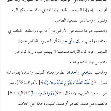
أنها إما الماء وإما الصعيد الطاهر وإما المزيل، وقد سبق ذكر الماء
والمزيل، وهنا ذكر الصعيد الطاهر.
والصعيد هو ما صعد على الأرض من أجزائها، والطاهر مختلف في
معناه؛ فمذهب
مالك
و
أبي حنيفة
أن المقصود بالطاهر خلاف
النجس، فإذا كان التراب متنجساً لا يتيمم عليه، وإذا كان غير
متنجس جاز التيمم عليه.
ومذهب
الشافعي
و
أحمد
أن الطاهر معناه المنبت، واستدلا بقول الله
تعالى:
وَالْبَلَدُ الطَّيِّبُ يَخْرُجُ نَبَاتُهُ بِإِذْنِ رَبِّهِ
[الأعراف:58]، هذا
هو الصعيد الطيب؛ لأنه قال:
فَتَيَمَّمُوا صَعِيدًا طَيِّبًا
[المائدة:6]،
فالطيب هل معناه الطاهر أو معناه المنبت؟ هذا محل خلاف.