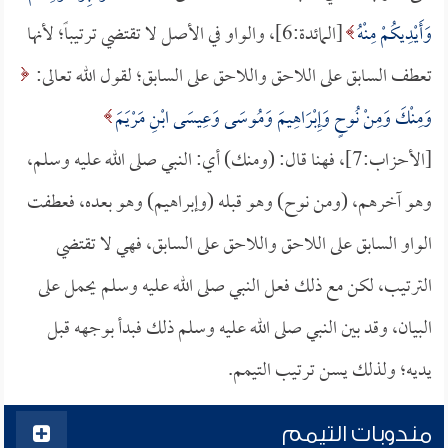
وَأَيْدِيكُمْ مِنْهُ
[المائدة:6]، والواو في الأصل لا تقتضي ترتيباً؛ لأنها
تعطف السابق على اللاحق واللاحق على السابق؛ لقول الله تعالى:
وَمِنْكَ وَمِنْ نُوحٍ وَإِبْرَاهِيمَ وَمُوسَى وَعِيسَى ابْنِ مَرْيَمَ
[الأحزاب:7]، فهنا قال: (ومنك) أي: النبي صلى الله عليه وسلم،
وهو آخرهم، (ومن نوح) وهو قبله (وإبراهيم) وهو بعده، فعطفت
الواو السابق على اللاحق واللاحق على السابق، فهي لا تقتضي
الترتيب، لكن مع ذلك فعل النبي صلى الله عليه وسلم يحمل على
البيان، وقد بين النبي صلى الله عليه وسلم ذلك فبدأ بوجهه قبل
يديه؛ ولذلك يسن ترتيب التيمم.
مندوبات التيمم