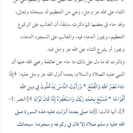
الثناء على الله عز وجل، وهي من التعظيم له سبحانه وتعالى،
وقد جاء في بعضها كما ذكرت سابقاً، أن الغالب على الركوع
التعظيم، ويجوز الدعاء فيه، والغالب على السجود الدعاء،
ويجوز أو يشرع الثناء على الله عز وجل فيه.
وذكرت مما ما دل على ذلك ما جاء عن
عائشة
رضي الله عنها أن
النبي عليه الصلاة والسلام، بعدما أنزل الله عز وجل عليه:
إِذَا
جَاءَ نَصْرُ اللَّهِ وَالْفَتْحُ
*
وَرَأَيْتَ النَّاسَ يَدْخُلُونَ فِي دِينِ اللَّهِ
أَفْوَاجًا
*
فَسَبِّحْ بِحَمْدِ رَبِّكَ وَاسْتَغْفِرْهُ إِنَّهُ كَانَ تَوَّابًا
[النصر:1-
3]، أنها قالت: [(
ما صلى بعدما أنزلت عليه هذه السورة صلى
الله عليه وسلم صلاة إلا قال في ركوعه وسجوده: سبحانك