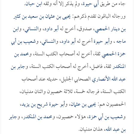
جاء من طريق
أبي حيوة
، ولم يذكر إلا أنه وثقه
ابن حبان
.
ورجاله الباقون تقدم ذكرهم:
يحيى بن عثمان بن سعيد بن كثير
بن دينار الحمصي
، صدوق، أخرج له
أبو داود
، و
النسائي
، و
ابن
ماجه
، و
أبو حيوة
أخرج له
أبو داود
، و
النسائي
، و
شعيب بن أبي
حمزة الحمصي
ثقة، أخرج له أصحاب الكتب الستة، و
محمد بن
المنكدر
ثقة، فاضل، أخرج له أصحاب الكتب الستة، و
جابر بن
عبد الله الأنصاري
الصحابي الجليل، حديثه عند أصحاب
الكتب الستة، فرجاله خمسة، ثلاثة حمصيون واثنان مدنيان،
الحمصيون هم:
يحيى بن عثمان
، و
أبو حيوة شريح بن يزيد
،
و
شعيب بن أبي حمزة
، هؤلاء حمصيون، و
محمد بن المنكدر
، و
جابر
بن عبد الله
، هذان مدنيان.