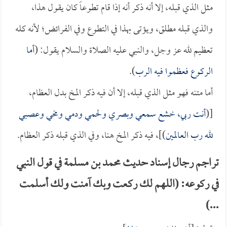
مثل الذي قبله، إلا أنه ذكر أنه إذا قام تطوعاً كان يقول هذا،
والذي قبله مطلق، ويؤتى بهذا في التطوع وفي الفرائض؛ لأنه كله
تعظيم لله عز وجل، والنبي عليه الصلاة والسلام يقول: (
أما
الركوع فعظموا فيه الرب
).
أما متنه فهو مثل الذي قبله، إلا أن فيه ذكر المخ بدل العظام،
[(
أنت ربي، خشع سمعي وبصري ولحمي ودمي ومخي وعصبي
لله رب العالمين
)]، فيه ذكر المخ هنا، وفي الذي قبله ذكر العظام.
تراجم رجال إسناد حديث محمد بن مسلمة في قول النبي
في ركوعه: (اللهم لك ركعت وبك آمنت ولك أسلمت
...)