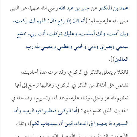
محمد بن المنكدر
عن
جابر بن عبد الله
رضي الله عنهما، عن النبي
صلى الله عليه وسلم: (
أنه كان إذا ركع قال: اللهم لك ركعت،
وبك آمنت، ولك أسلمت، وعليك توكلت، أنت ربي، خشع
سمعي وبصري ودمي ولحمي وعظمي وعصبي لله رب
العالمين
)].
فالكلام يتعلق بالذكر في الركوع، وقد مرت عدة أحاديث،
تشتمل على ألفاظ من الذكر في الركوع، وغالبها ترجع إلى أنها
تعظيم لله عز وجل، وثناء عليه، وحمد له، وتسبيح، وقد جاء في
الحديث الذي تقدم قبلها: (
أما الركوع فعظموا فيه الرب، وأما
السجود فاجتهدوا في الدعاء، قمن أن يستجاب لكم
)، وتلك
الأحاديث الثابتة عن رسول الله صلى الله عليه وسلم، هي من