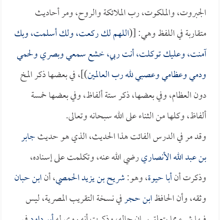
الجبروت، والملكوت، رب الملائكة والروح، ومر أحاديث
متقاربة في اللفظ وهي: [(
اللهم لك ركعت، ولك أسلمت، وبك
آمنت، وعليك توكلت، أنت ربي، خشع سمعي وبصري ولحمي
ودمي وعظامي وعصبي لله رب العالمين
)]، في بعضها ذكر المخ
دون العظام، وفي بعضها، ذكر ستة ألفاظ، وفي بعضها خمسة
ألفاظ، وكلها من الثناء على الله سبحانه وتعالى.
وقد مر في الدرس الفائت هذا الحديث، الذي هو حديث
جابر
بن عبد الله الأنصاري
رضي الله عنه، وتكلمت على إسناده،
وذكرت أن
أبا حيوة
، وهو:
شريح بن يزيد الحمصي
، أن
ابن حبان
وثقه، وأن الحافظ
ابن حجر
في نسخة التقريب المصرية، ليس
فيها شيء مما يتعلق ببيان حاله، وذكرت أنه روى له
أبو داود
في