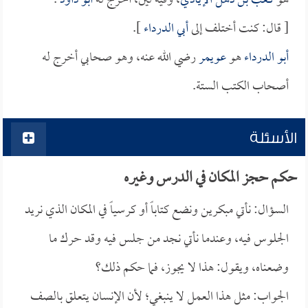
هو
كعب بن ذهل الإيادي
، وفيه لين، أخرج له
أبو داود
.
[ قال: كنت أختلف إلى
أبي الدرداء
].
أبو الدرداء
هو
عويمر
رضي الله عنه، وهو صحابي أخرج له
أصحاب الكتب الستة.
الأسئلة
حكم حجز المكان في الدرس وغيره
السؤال: نأتي مبكرين ونضع كتاباً أو كرسياً في المكان الذي نريد
الجلوس فيه، وعندما نأتي نجد من جلس فيه وقد حرك ما
وضعناه، ويقول: هذا لا يجوز، فما حكم ذلك؟
الجواب: مثل هذا العمل لا ينبغي؛ لأن الإنسان يتعلق بالصف