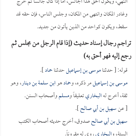
النهي، ويكون الحق لهذا الجالس، أما إذا كان جالساً ثم خرج
وغادر المكان وانتهى من المكان، وجلس الناس، فإن حقه قد
سقط، ويكون كواحد من الذين يأتون من جديد.
تراجم رجال إسناد حديث (إذا قام الرجل من مجلس ثم
رجع إليه فهو أحق به)
قوله: [ حدثنا
موسى بن إسماعيل
حدثنا
حماد
].
موسى بن إسماعيل
مر ذكره، و
حماد
هو
ابن سلمة بن دينار
، وهو
ثقة، أخرج له
البخاري
تعليقاً و
مسلم
وأصحاب السنن.
[ عن
سهيل بن أبي صالح
].
سهيل بن أبي صالح
صدوق، أخرج حديثه أصحاب الكتب
الستة، و
البخاري
روى له مقروناً.