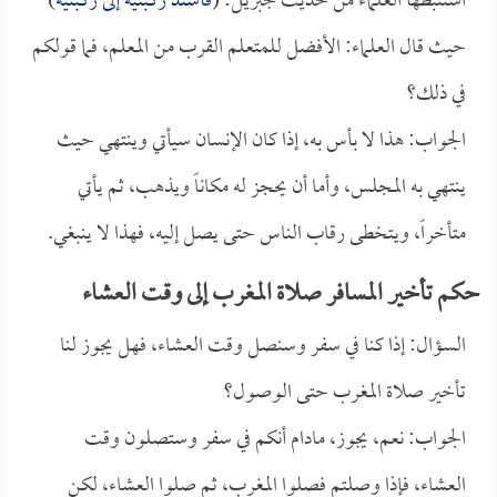
استنبطها العلماء من حديث جبريل: (
فأسند ركبتيه إلى ركبتيه
)
حيث قال العلماء: الأفضل للمتعلم القرب من المعلم، فما قولكم
في ذلك؟
الجواب: هذا لا بأس به، إذا كان الإنسان سيأتي وينتهي حيث
ينتهي به المجلس، وأما أن يحجز له مكاناً ويذهب، ثم يأتي
متأخراً، ويتخطى رقاب الناس حتى يصل إليه، فهذا لا ينبغي.
حكم تأخير المسافر صلاة المغرب إلى وقت العشاء
السؤال: إذا كنا في سفر وسنصل وقت العشاء، فهل يجوز لنا
تأخير صلاة المغرب حتى الوصول؟
الجواب: نعم، يجوز، مادام أنكم في سفر وستصلون وقت
العشاء، فإذا وصلتم فصلوا المغرب، ثم صلوا العشاء، لكن