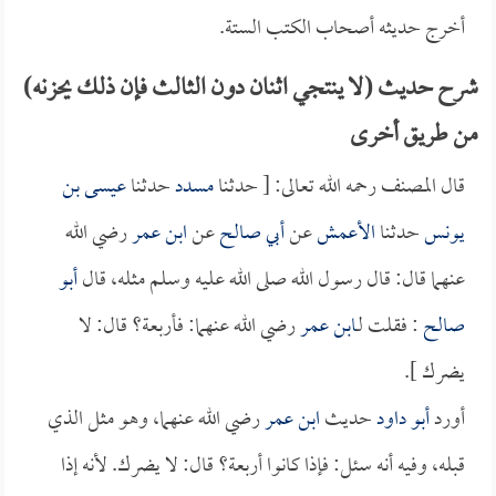
أخرج حديثه أصحاب الكتب الستة.
شرح حديث (لا ينتجي اثنان دون الثالث فإن ذلك يحزنه)
من طريق أخرى
قال المصنف رحمه الله تعالى: [ حدثنا
مسدد
حدثنا
عيسى بن
يونس
حدثنا
الأعمش
عن
أبي صالح
عن
ابن عمر
رضي الله
عنهما قال: قال رسول الله صلى الله عليه وسلم مثله، قال
أبو
صالح
: فقلت لـ
ابن عمر
رضي الله عنهما: فأربعة؟ قال: لا
يضرك ].
أورد
أبو داود
حديث
ابن عمر
رضي الله عنهما، وهو مثل الذي
قبله، وفيه أنه سئل: فإذا كانوا أربعة؟ قال: لا يضرك. لأنه إذا