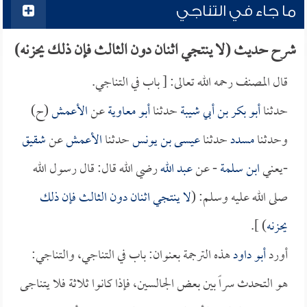
ما جاء في التناجي
شرح حديث (لا ينتجي اثنان دون الثالث فإن ذلك يحزنه)
قال المصنف رحمه الله تعالى: [ باب في التناجي.
حدثنا
أبو بكر بن أبي شيبة
حدثنا
أبو معاوية
عن
الأعمش
(ح)
وحدثنا
مسدد
حدثنا
عيسى بن يونس
حدثنا
الأعمش
عن
شقيق
-يعني
ابن سلمة
- عن
عبد الله
رضي الله قال: قال رسول الله
صلى الله عليه وسلم: (
لا ينتجي اثنان دون الثالث فإن ذلك
يحزنه
) ].
أورد
أبو داود
هذه الترجمة بعنوان: باب في التناجي، والتناجي:
هو التحدث سراً بين بعض الجالسين، فإذا كانوا ثلاثة فلا يتناجى