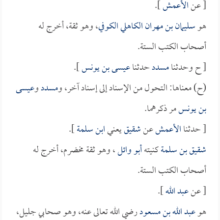
[ عن
الأعمش
].
هو
سليمان بن مهران الكاهلي الكوفي
، وهو ثقة، أخرج له
أصحاب الكتب الستة.
[ ح وحدثنا
مسدد
حدثنا
عيسى بن يونس
].
(ح) معناها: التحول من الإسناد إلى إسناد آخر، و
مسدد
و
عيسى
بن يونس
مر ذكرهما.
[ حدثنا
الأعمش
عن
شقيق
يعني
ابن سلمة
].
شقيق بن سلمة
كنيته
أبو وائل
، وهو ثقة مخضرم، أخرج له
أصحاب الكتب الستة.
[ عن
عبد الله
].
هو
عبد الله بن مسعود
رضي الله تعالى عنه، وهو صحابي جليل،