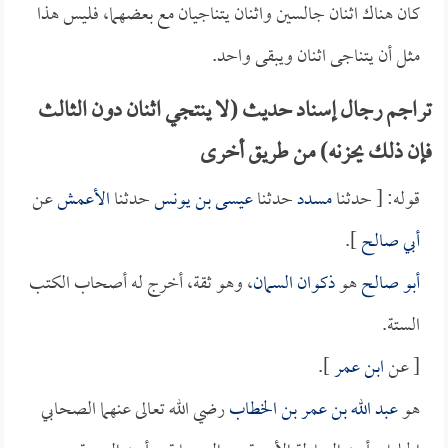
كان هناك اثنان جالسين واثنان يتناجيان مع بعضهما، فليس هذا
مثل أن يتناجى اثنان ويبقى واحد.
تراجم رجال إسناد حديث (لا ينتجي اثنان دون الثالث
فإن ذلك يحزنه) من طريق أخرى
قوله: [ حدثنا
مسدد
حدثنا
عيسى بن يونس
حدثنا
الأعمش
عن
أبي صالح
].
أبو صالح
هو
ذكوان السمان
، وهو ثقة، أخرج له أصحاب الكتب
الستة.
[ عن
ابن عمر
].
هو
عبد الله بن عمر بن الخطاب
رضي الله تعالى عنهما الصحابي