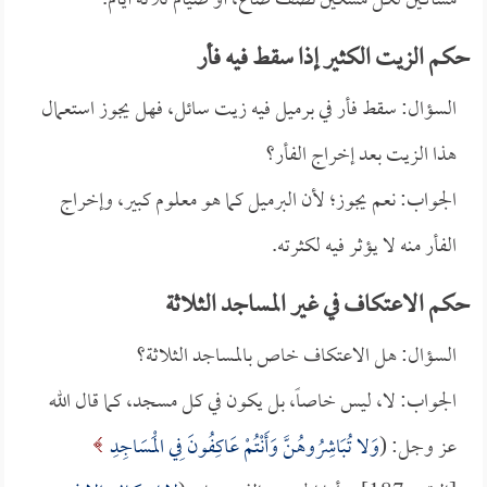
مساكين لكل مسكين نصف صاع، أو صيام ثلاثة أيام.
حكم الزيت الكثير إذا سقط فيه فأر
السؤال: سقط فأر في برميل فيه زيت سائل، فهل يجوز استعمال
هذا الزيت بعد إخراج الفأر؟
الجواب: نعم يجوز؛ لأن البرميل كما هو معلوم كبير، وإخراج
الفأر منه لا يؤثر فيه لكثرته.
حكم الاعتكاف في غير المساجد الثلاثة
السؤال: هل الاعتكاف خاص بالمساجد الثلاثة؟
الجواب: لا، ليس خاصاً، بل يكون في كل مسجد، كما قال الله
عز وجل: (
وَلا تُبَاشِرُوهُنَّ وَأَنْتُمْ عَاكِفُونَ فِي الْمَسَاجِدِ