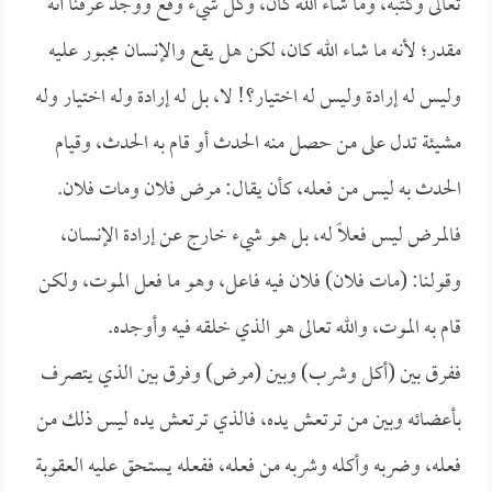
تعالى وكتبه، وما شاء الله كان، وكل شيء وقع ووجد عرفنا أنه
مقدر؛ لأنه ما شاء الله كان، لكن هل يقع والإنسان مجبور عليه
وليس له إرادة وليس له اختيار؟! لا، بل له إرادة وله اختيار وله
مشيئة تدل على من حصل منه الحدث أو قام به الحدث، وقيام
الحدث به ليس من فعله، كأن يقال: مرض فلان ومات فلان.
فالمرض ليس فعلاً له، بل هو شيء خارج عن إرادة الإنسان،
وقولنا: (مات فلان) فلان فيه فاعل، وهو ما فعل الموت، ولكن
قام به الموت، والله تعالى هو الذي خلقه فيه وأوجده.
ففرق بين (أكل وشرب) وبين (مرض) وفرق بين الذي يتصرف
بأعضائه وبين من ترتعش يده، فالذي ترتعش يده ليس ذلك من
فعله، وضربه وأكله وشربه من فعله، ففعله يستحق عليه العقوبة