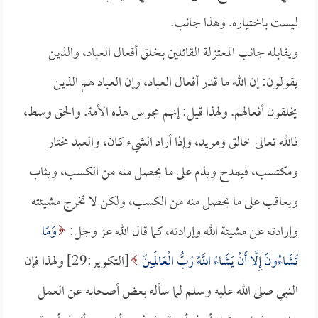
ليست باختياره. وهذا جانب.
ويقابله جانب المعتزلة القائلين بخلق أفعال العباد، والذين
يقولون: إن الله ما قدر أفعال العباد، وإن العباد هم الذين
يخلقون أفعالهم. ولهذا قيل: إنهم مجوس هذه الأمة. والحق وسط،
فالله تعالى خالق ومريد، وإذا أراد الشيء كان، والعبد مختار
ومكتسب، فيمدح ويذم على ما يحصل منه من الكسب، ويثاب
ويعاقب على ما يحصل منه من الكسب، ولكن لا تخرج مشيئته
وإرادته عن مشيئة الله وإرادته، كما قال الله عز وجل:
وَمَا
تَشَاءُونَ إِلَّا أَنْ يَشَاءَ اللَّهُ رَبُّ الْعَالَمِينَ
[التكوير:29] ولهذا فإن
النبي صلى الله عليه وسلم لما سأله بعض أصحابه عن العمل