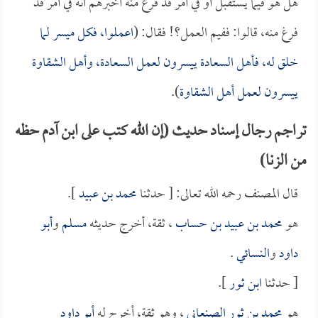
هل هو فيما يستقبل أو في أمر قد فرغ منه أخبرهم أنه في أمر قد
فرغ منه، قالوا: ففيم العمل؟! فقال: (
اعملوا، فكل ميسر لما
خلق له، فأهل السعادة ييسرون لعمل السعادة، وأهل الشقاوة
ييسرون لعمل أهل الشقاوة
).
تراجم رجال إسناد حديث (إن الله كتب على ابن آدم حظه
من الزنا)
قال المصنف رحمه الله تعالى: [ حدثنا
محمد بن عبيد
].
هو
محمد بن عبيد بن حساب
، ثقة، أخرج حديثه
مسلم
و
أبو
داود
و
النسائي
.
[ حدثنا
ابن ثور
].
هو
محمد بن ثور الصنعاني
، وهو ثقة، أخرج له
أبو داود