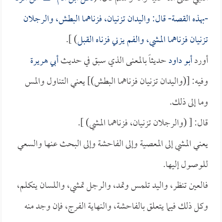
-بهذه القصة- قال: واليدان تزنيان، فزناهما البطش، والرجلان
تزنيان فزناهما المشي، والفم يزني فزناه القبل
) ].
أورد
أبو داود
حديثاً بالمعنى الذي سبق في حديث
أبي هريرة
وفيه: [(واليدان تزنيان فزناهما البطش)] يعني التناول والمس
وما إلى ذلك.
قال: [ (والرجلان تزنيان، فزناهما المشي) ].
يعني المشي إلى المعصية وإلى الفاحشة وإلى البحث عنها والسعي
للوصول إليها.
فالعين تنظر، واليد تلمس وتمد، والرجل تمشي، واللسان يتكلم،
وكل ذلك فيما يتعلق بالفاحشة، والنهاية الفرج، فإن وجد منه