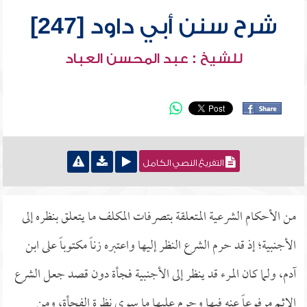
شرح سنن أبي داود [247]
للشيخ : عبد المحسن العباد
التفريغ النصي الكامل
من الأحكام الشرعية المتعلقة بتصرفات المكلف ما يتعلق بنظره إلى
الأجنبية؛ إذ قد حرم الشرع النظر إليها واعتبره زناً مكتوباً على ابن
آدم، ولما كان المرء قد ينظر إلى الأجنبية فجأة دون قصد جعل الشرع
الإثم مرفوعاً عنه فيها وحرم عليها ما سوى نظرة الفجأة، ومن