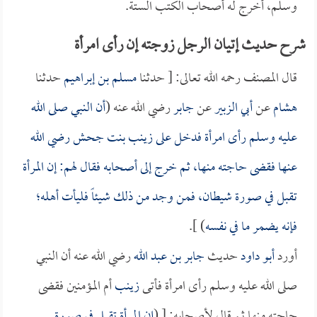
وسلم، أخرج له أصحاب الكتب الستة.
شرح حديث إتيان الرجل زوجته إن رأى امرأة
قال المصنف رحمه الله تعالى: [ حدثنا
مسلم بن إبراهيم
حدثنا
هشام
عن
أبي الزبير
عن
جابر
رضي الله عنه (
أن النبي صلى الله
عليه وسلم رأى امرأة فدخل على
زينب بنت جحش
رضي الله
عنها فقضى حاجته منها، ثم خرج إلى أصحابه فقال لهم: إن المرأة
تقبل في صورة شيطان، فمن وجد من ذلك شيئاً فليأت أهله؛
فإنه يضمر ما في نفسه
) ].
أورد
أبو داود
حديث
جابر بن عبد الله
رضي الله عنه أن النبي
صلى الله عليه وسلم رأى امرأة فأتى
زينب
أم المؤمنين فقضى
حاجته منها ثم قال لأصحابه: [ (
إن المرأة تقبل في صورة