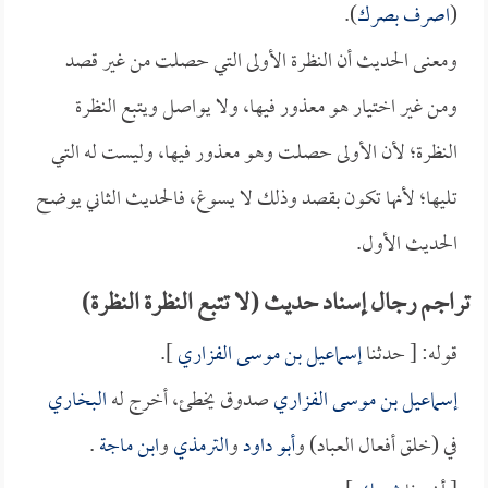
(
اصرف بصرك
).
ومعنى الحديث أن النظرة الأولى التي حصلت من غير قصد
ومن غير اختيار هو معذور فيها، ولا يواصل ويتبع النظرة
النظرة؛ لأن الأولى حصلت وهو معذور فيها، وليست له التي
تليها؛ لأنها تكون بقصد وذلك لا يسوغ، فالحديث الثاني يوضح
الحديث الأول.
تراجم رجال إسناد حديث (لا تتبع النظرة النظرة)
قوله: [ حدثنا
إسماعيل بن موسى الفزاري
].
إسماعيل بن موسى الفزاري
صدوق يخطئ، أخرج له
البخاري
في (خلق أفعال العباد) و
أبو داود
و
الترمذي
و
ابن ماجة
.