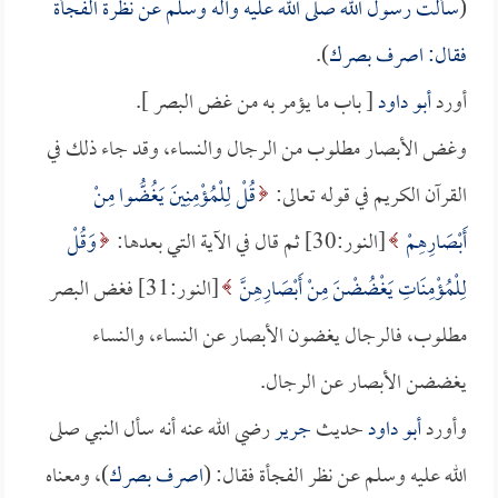
(
سألت رسول الله صلى الله عليه وآله وسلم عن نظرة الفجأة
فقال: اصرف بصرك
).
أورد
أبو داود
[ باب ما يؤمر به من غض البصر ].
وغض الأبصار مطلوب من الرجال والنساء، وقد جاء ذلك في
القرآن الكريم في قوله تعالى:
قُلْ لِلْمُؤْمِنِينَ يَغُضُّوا مِنْ
أَبْصَارِهِمْ
[النور:30] ثم قال في الآية التي بعدها:
وَقُلْ
لِلْمُؤْمِنَاتِ يَغْضُضْنَ مِنْ أَبْصَارِهِنَّ
[النور:31] فغض البصر
مطلوب، فالرجال يغضون الأبصار عن النساء، والنساء
يغضضن الأبصار عن الرجال.
وأورد
أبو داود
حديث
جرير
رضي الله عنه أنه سأل النبي صلى
الله عليه وسلم عن نظر الفجأة فقال: (
اصرف بصرك
)، ومعناه