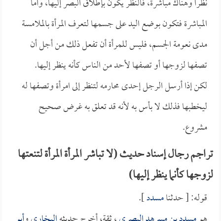
نظراً وهناك مباشرة، فالنظر يكون بإطلاق البصر إليها، وأما
المباشرة فتكون بوضع اليد على جسمها لتعرف المرأة بالملامسة
مدى نعومة الجسم، فليس للمرأة أن تفعل ذلك من أجل أن
تصفها لزوجها أو تصفها لأحد من الناس كأنه ينظر إليها.
لكن إذا أرسل الرجل إحدى محارمه لتنظر إلى امرأة وتصفها له
ليخطبها فذلك لا بأس به لأنه قد تعلق به غرض صحيح
مشروع.
تراجم رجال إسناد حديث (لا تباشر المرأة المرأة لتنعتها
لزوجها كأنما ينظر إليها)
قوله: [ حدثنا
مسدد
].
هو
مسدد بن مسرهد البصري
، ثقة، أخرج حديثه
البخاري
و
أبو