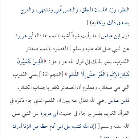
النظر، وزنا اللسان المنطق، والنفس تُمني وتشتهي، والفرج
يصدق ذلك ويكذبه
) ].
قول
ابن عباس
[ ما رأيت شيئاً أشبه باللمم مما قاله
أبو هريرة
عن النبي صلى الله عليه وسلم ] المقصود باللمم صغائر
الذنوب، يشير بذلك إلى قول الله عز وجل:
الَّذِينَ يَجْتَنِبُونَ
كَبَائِرَ الإِثْمِ وَالْفَوَاحِشَ إِلَّا اللَّمَمَ
[النجم:32] يعني الذنوب
التي هي صغائر، ومعلوم أن الصغائر تكفر باجتناب الكبائر،
فـ
ابن عباس
رضي الله تعالى عنه يبين أن اللمم الذي جاء ذكره في
القرآن الكريم يفسر بما جاء في حديث
أبي هريرة
عن النبي صلى
الله عليه وسلم [ (
إن الله كتب على ابن آدم حظه من الزنا أدرك