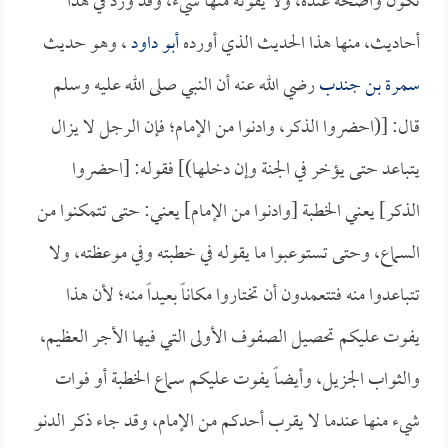
تكون واضحة عنده، ولا يفوته منها شيء، وقد ورد في هذا
أحاديث، منها هذا الحديث الذي أورده
أبو داود
، وهو حديث
سمرة بن جندب
رضي الله عنه أن النبي صلى الله عليه وسلم
قال: [(احضروا الذكر، وادنوا من الإمام؛ فإن الرجل لا يزال
يتباعد حتى يؤخر في الجنة وإن دخلها)] فقوله: [احضروا
الذكر] يعني الخطبة [وادنوا من الإمام] يعني: حتى تتمكنوا من
السماع، وحتى تستوعبوا ما يقوله في خطبته وفي موعظته، ولا
تتباعدوا منه فتتعمدون أن تختاروا مكاناً بعيداً منه؛ لأن هذا
يفوت عليكم تحصيل الصفوف الأولى التي فيها الأجر العظيم،
والثواب الجزيل، وأيضاً يفوت عليكم سماع الخطبة أو فوات
شيء منها عندما لا يقرب أحدكم من الإمام، وقد جاء ذكر الدنو