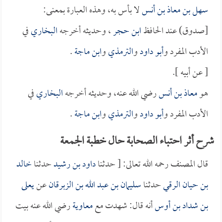
سهل بن معاذ بن أنس
لا بأس به، وهذه العبارة بمعنى:
[صدوق) عند الحافظ
ابن حجر
، وحديثه أخرجه
البخاري
في
الأدب المفرد و
أبو داود
و
الترمذي
و
ابن ماجة
.
[ عن أبيه ].
هو
معاذ بن أنس
رضي الله عنه، وحديثه أخرجه
البخاري
في
الأدب المفرد و
أبو داود
و
الترمذي
و
ابن ماجة
.
شرح أثر احتباء الصحابة حال خطبة الجمعة
قال المصنف رحمه الله تعالى: [ حدثنا
داود بن رشيد
حدثنا
خالد
بن حيان الرقي
حدثنا
سليمان بن عبد الله بن الزبرقان
عن
يعلى
بن شداد بن أوس
أنه قال: شهدت مع
معاوية
رضي الله عنه بيت