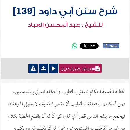
شرح سنن أبي داود [139]
للشيخ : عبد المحسن العباد
التفريغ النصي الكامل
لخطبة الجمعة أحكام تتعلق بالخطيب وأحكام تتعلق بالمستمعين،
فمن أحكامها المتعلقة بالخطيب أن يقصر الخطبة ولا يطيل الموعظة،
فيجمع ما ينفع الناس قصراً في تمام، كما أنَّ له أن يقطع الخطبة بكلام
من غيرها يخاطب به المستمعين، ويجوز له أن يكلم غيره ويكلمه