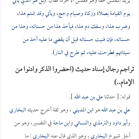
يريد المفلس حقاً وهو مفلس الآخرة، فقال: (
بل هو الذي يأتي
يوم القيامة بصلاة وزكاة وصيام وحج، ويأتي وقد شتم هذا،
وضرب هذا، وسفك دم هذا، فيأخذ هذا من حسناته، وهذا من
حسناته، فإن فنيت حسناته قبل أن يقضي ما عليه أخذ من
سيئاتهم فطرحت عليه، ثم طرح في النار
).
تراجم رجال إسناد حديث (احضروا الذكر وادنوا من
الإمام..)
قوله: [ حدثنا
علي بن عبد الله
].
علي بن عبد الله
هو
ابن المديني
، وهو ثقة أخرج حديثه
البخاري
و
أبو داود
و
الترمذي
و
النسائي
و
ابن ماجة
في التفسير، وهو من
أجل شيوخ
البخاري
، وهو الذي قال عنه
البخاري
: ما