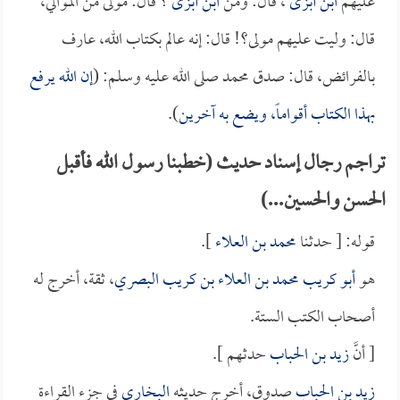
عليهم
ابن أبزى
، قال: ومن
ابن أبزى
؟ قال: مولى من الموالي،
قال: وليت عليهم مولى؟! قال: إنه عالم بكتاب الله، عارف
بالفرائض، قال: صدق محمد صلى الله عليه وسلم: (
إن الله يرفع
بهذا الكتاب أقواماً، ويضع به آخرين
).
تراجم رجال إسناد حديث (خطبنا رسول الله فأقبل
الحسن والحسين...)
قوله: [ حدثنا
محمد بن العلاء
].
هو
أبو كريب محمد بن العلاء بن كريب البصري
، ثقة، أخرج له
أصحاب الكتب الستة.
[ أنَّ
زيد بن الحباب
حدثهم ].
زيد بن الحباب
صدوق، أخرج حديثه
البخاري
في جزء القراءة