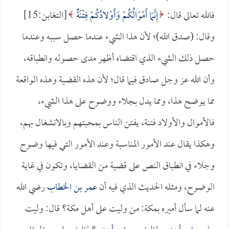
فالله تعالى قال:
إِنَّمَا أَمْوَالُكُمْ وَأَوْلادُكُمْ فِتْنَةٌ
[التغابن:15]
وقال: (صدق الله)؛ لأن هذا الشيء عندما حصل سببه وعندما
حصل ذلك الشيء الذي اقتضاه أظهر مدى حصوله وانطباقه،
وأن الله عز وجل صادق فيما قال؛ لأن هذه القضية وهذه الواقعة
مما يوضح هذا، ومما يدل بجلاء ووضوح على هذا الشيء،
فالأموال والأولاد فتنة، يفتن الناس بمحبتهم وبالانشغال بهم،
وهكذا يقال عند الأمور المناسبة وعند الأمور التي فيها وضوح
وجلاء في انطباق النص على قضية من القضايا، وتكون في غاية
الوضوح، ومثله الحديث الذي فيه أن
عمر بن الخطاب
رضي الله
عنه لما سأل أميره بمكة: من وليت على أهل مكة؟ قال: وليت