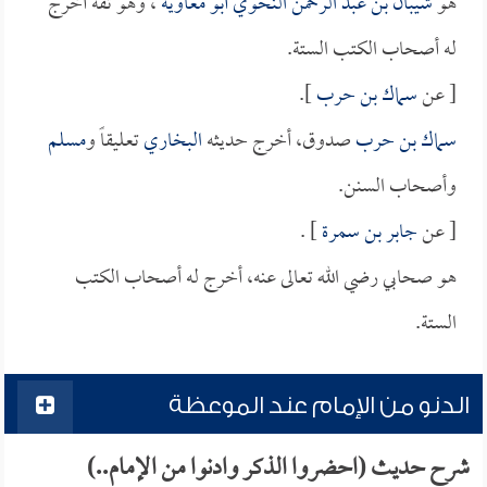
هو
شيبان بن عبد الرحمن النحوي أبو معاوية
، وهو ثقة أخرج
له أصحاب الكتب الستة.
[ عن
سماك بن حرب
].
سماك بن حرب
صدوق، أخرج حديثه
البخاري
تعليقاً و
مسلم
وأصحاب السنن.
[ عن
جابر بن سمرة
] .
هو صحابي رضي الله تعالى عنه، أخرج له أصحاب الكتب
الستة.
الدنو من الإمام عند الموعظة
شرح حديث (احضروا الذكر وادنوا من الإمام..)