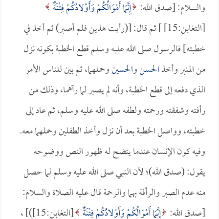
والسلام: [صدق الله:
إِنَّمَا أَمْوَالُكُمْ وَأَوْلادُكُمْ فِتْنَةٌ
[التغابن:15] ] ثم قال: [(رأيت هذين فلم أصبر) ثم أخذ في
خطبته] فالرسول صلى الله عليه وسلم قطع الخطبة بكونه نزل
من المنبر وأخذ
الحسن
و
الحسين
وحملهما، ثم بين للناس الأمر
الذي دفعه إلى قطع الخطبة، وأنه لم يصبر لما رآهما، وذلك من
رأفته وشفقته ورحمته ولطفه صلى الله عليه وسلم، ثم عاد إلى
خطبته، وواصل الخطبة بعد أن نزل وأخذ الطفلين وحملهما معه.
وفيه كون الإنسان عندما يتضح له ظهور النص ووضوحه
يقول: (صدق الله)؛ لأن النبي صلى الله عليه وسلم لما حصل
منه عدم الصبر والرأفة بهما والرحمة قال عليه الصلاة والسلام:
[صدق الله:
إِنَّمَا أَمْوَالُكُمْ وَأَوْلادُكُمْ فِتْنَةٌ
[التغابن:15])] ،