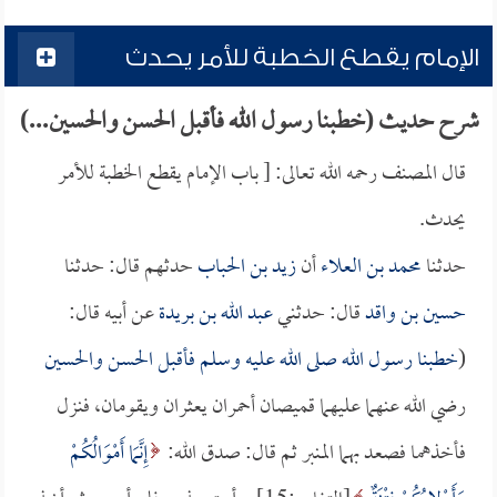
الإمام يقطع الخطبة للأمر يحدث
شرح حديث (خطبنا رسول الله فأقبل الحسن والحسين...)
قال المصنف رحمه الله تعالى: [ باب الإمام يقطع الخطبة للأمر
يحدث.
حدثنا
محمد بن العلاء
أن
زيد بن الحباب
حدثهم قال: حدثنا
حسين بن واقد
قال: حدثني
عبد الله بن بريدة
عن أبيه قال:
(
خطبنا رسول الله صلى الله عليه وسلم فأقبل
الحسن
و
الحسين
رضي الله عنهما عليهما قميصان أحمران يعثران ويقومان، فنزل
فأخذهما فصعد بهما المنبر ثم قال: صدق الله:
إِنَّمَا أَمْوَالُكُمْ