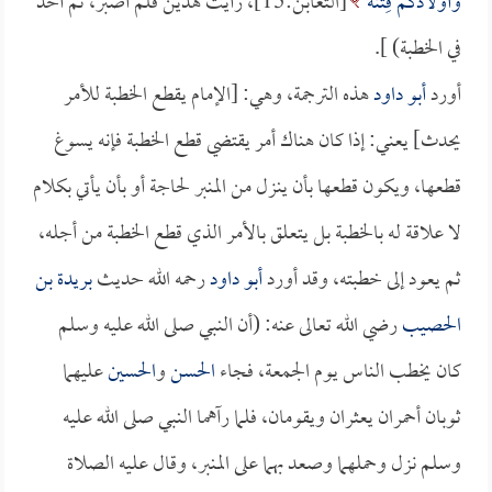
وَأَوْلادُكُمْ فِتْنَةٌ
[التغابن:15]، رأيت هذين فلم أصبر، ثم أخذ
في الخطبة) ].
أورد
أبو داود
هذه الترجمة، وهي: [الإمام يقطع الخطبة للأمر
يحدث] يعني: إذا كان هناك أمر يقتضي قطع الخطبة فإنه يسوغ
قطعها، ويكون قطعها بأن ينزل من المنبر لحاجة أو بأن يأتي بكلام
لا علاقة له بالخطبة بل يتعلق بالأمر الذي قطع الخطبة من أجله،
ثم يعود إلى خطبته، وقد أورد
أبو داود
رحمه الله حديث
بريدة بن
الحصيب
رضي الله تعالى عنه: (أن النبي صلى الله عليه وسلم
كان يخطب الناس يوم الجمعة، فجاء
الحسن
و
الحسين
عليهما
ثوبان أحمران يعثران ويقومان، فلما رآهما النبي صلى الله عليه
وسلم نزل وحملهما وصعد بهما على المنبر، وقال عليه الصلاة