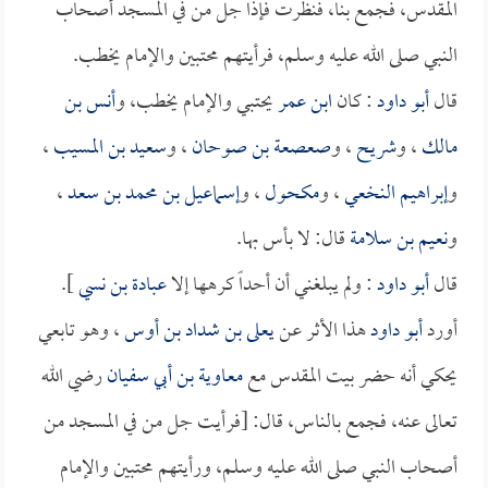
المقدس، فجمع بنا، فنظرت فإذا جل من في المسجد أصحاب
النبي صلى الله عليه وسلم، فرأيتهم محتبين والإمام يخطب.
قال
أبو داود
: كان
ابن عمر
يحتبي والإمام يخطب، و
أنس بن
مالك
، و
شريح
، و
صعصعة بن صوحان
، و
سعيد بن المسيب
،
و
إبراهيم النخعي
، و
مكحول
، و
إسماعيل بن محمد بن سعد
،
و
نعيم بن سلامة
قال: لا بأس بها.
قال
أبو داود
: ولم يبلغني أن أحداً كرهها إلا
عبادة بن نسي
].
أورد
أبو داود
هذا الأثر عن
يعلى بن شداد بن أوس
، وهو تابعي
يحكي أنه حضر بيت المقدس مع
معاوية بن أبي سفيان
رضي الله
تعالى عنه، فجمع بالناس، قال: [فرأيت جل من في المسجد من
أصحاب النبي صلى الله عليه وسلم، ورأيتهم محتبين والإمام