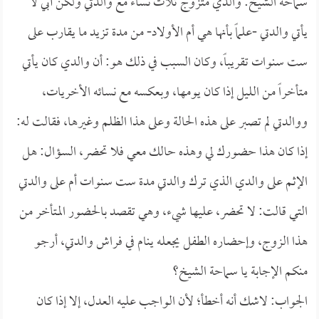
سماحة الشيخ: والدي متزوج ثلاث نساء مع والدتي ولكن أبي لا
يأتي والدتي -علماً بأنها هي أم الأولاد- من مدة تزيد ما يقارب على
ست سنوات تقريباً، وكان السبب في ذلك هو: أن والدي كان يأتي
متأخراً من الليل إذا كان يومها، وبعكسه مع نسائه الأخريات،
ووالدتي لم تصبر على هذه الحالة وعلى هذا الظلم وغيرها، فقالت له:
إذا كان هذا حضورك لي وهذه حالك معي فلا تحضر، السؤال: هل
الإثم على والدي الذي ترك والدتي مدة ست سنوات أم على والدتي
التي قالت: لا تحضر، عليها شيء، وهي تقصد بالحضور المتأخر من
هذا الزوج، وإحضاره الطفل يجعله ينام في فراش والدتي، أرجو
منكم الإجابة يا سماحة الشيخ؟
الجواب: لاشك أنه أخطأ؛ لأن الواجب عليه العدل، إلا إذا كان