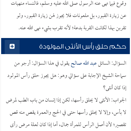
وقوع فيما نهى عنه الرسول صلى الله عليه وسلم، فالنساء منهيات
عن زيارة القبور، بل ملعونات فلا يجوز لهن زيارة القبور، ولو
تقربن بهذا لكانت القربة بدعة؛ لأنه تقرب بشيء نهى الله عنه.
حكم حلق رأس الأنثى المولودة
السؤال: السائل
عبد الله صالح
يقول في هذا السؤال: أرجو من
سماحة الشيخ الإجابة على سؤالي وهو: هل يجوز حلق رأس المولود
إذا كان أنثى؟
الجواب: الأنثى لا يحلق رأسها، لكن إذا إنسان من باب الطب لمرض
لا بأس، وإلا لا يحلق رأسها حتى في الحج والعمرة يقص منه قص
تقصير؛ لأن أصل الرأس للمرأة جمال، أما إذا كان لعلة مرض رأى