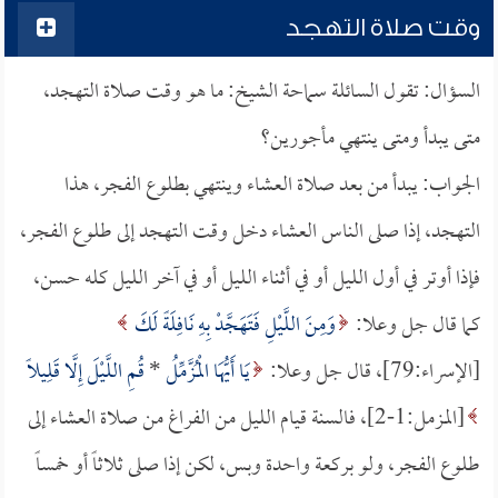
وقت صلاة التهجد
السؤال: تقول السائلة سماحة الشيخ: ما هو وقت صلاة التهجد،
متى يبدأ ومتى ينتهي مأجورين؟
الجواب: يبدأ من بعد صلاة العشاء وينتهي بطلوع الفجر، هذا
التهجد، إذا صلى الناس العشاء دخل وقت التهجد إلى طلوع الفجر،
فإذا أوتر في أول الليل أو في أثناء الليل أو في آخر الليل كله حسن،
كما قال جل وعلا:
وَمِنَ اللَّيْلِ فَتَهَجَّدْ بِهِ نَافِلَةً لَكَ
[الإسراء:79]، قال جل وعلا:
يَا أَيُّهَا الْمُزَّمِّلُ
*
قُمِ اللَّيْلَ إِلَّا قَلِيلًا
[المزمل:1-2]، فالسنة قيام الليل من الفراغ من صلاة العشاء إلى
طلوع الفجر، ولو بركعة واحدة وبس، لكن إذا صلى ثلاثاً أو خمساً