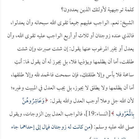
كلمة توجيهية لأولئك الذين يعددون؟
الشيخ: نعم. الواجب عليهم جميعاً تقوى الله سبحانه وأن يعدلوا،
فالذي عنده زوجتان أو ثلاث أو أربع الواجب عليه تقوى الله، وأن
يعدل أو يخير المرغوب عنها يقول: إن شئت صبرت وإن شئت
طلقت، أما أن يظلمها ويؤذيها فلا، بل يجوز له أن يقول لها: أنتِ
سامحة فلا بأس وإلا طلقتكِ، فإن سمحت فالحمد لله وإلا طلقها،
أما أن يظلمها ولا يطلق لا يجوز، بل يجب العدل في المبيت وغيره؛
لأن الله جل وعلا أوجب العدل والله يقول:
وَعَاشِرُوهُنَّ
بِالْمَعْرُوفِ
[النساء:19]، فالواجب العدل بين الزوجات، ويقول
صلى الله عليه وسلم: (
من كانت له زوجتان فمال إلى إحداهما جاء