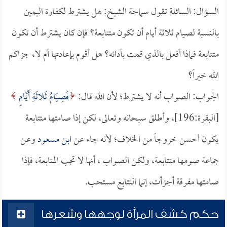
السؤال: السائلة تقول سماحة الشيخ: هل يشترط لكفارة اليمين
بالنسبة لصيام ثلاثة أيام أن تكون متتابعة؟ فإن كان يشترط أن تكون
متتابعة فماذا أفعل بالذي قمت بأدائه؟ هل أقوم بإعادتها أم لا، جزاكم
الله خيراً؟
الجواب: الصواب أنه لا يشترط؛ لأن الله قال:
فَصِيَامُ ثَلاثَةِ أَيَّامٍ
[البقرة:196]، وأطلق سبحانه وتعالى، لكن إذا صامتها متتابعة
يكون أحسن خروجاً من الخلاف؛ لأنه جاء عن
ابن مسعود
وعن
جماعة صومها متتابعة، ولكن الصواب ، أنها لا تجب المتابعة، فإذا
صامتها مفرقة أجزأت، إنما التتابع مستحب.
حكم كشف المرأة لوجهها وشعرها