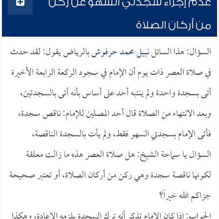
عدم إجزاء سجدتي السهو عن ركن
من أركان الصلاة
السؤال: هذا السائل
نبيل محمد حرفوش
بالرياض يقول: لقد حدث
في صلاة العصر ذات يوم أن الإمام في سجود الركعة الرابعة الأخيرة
أتى بسجدة واحدة ولم ينتبه أحد على أساس بأنه أتى بالسجدتين،
وبعد الانتهاء من الصلاة قال أحد المصلين للإمام: ناقص سجدة،
فأتى الإمام بسجدتي السهو فقط، ولم يأت بالسجدة الناقصة،
السؤال يا سماحة الشيخ: هل صلاة العصر هذه ما زالت معلقة
لكونها ناقصة سجدة وهي ركن من أركان الصلاة، أو تعتبر صحيحة
جزاكم الله خيراً؟
الجواب: إذا كان الإمام تذكر أنه ترك السجدة يلزمه الإعادة، وهكذا