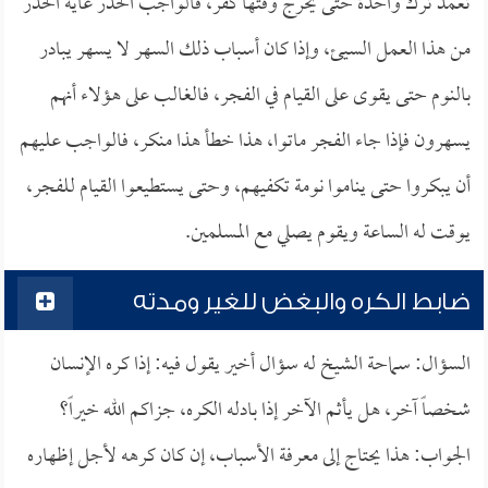
تعمد ترك واحدة حتى يخرج وقتها كفر، فالواجب الحذر غاية الحذر
من هذا العمل السيئ، وإذا كان أسباب ذلك السهر لا يسهر يبادر
بالنوم حتى يقوى على القيام في الفجر، فالغالب على هؤلاء أنهم
يسهرون فإذا جاء الفجر ماتوا، هذا خطأ هذا منكر، فالواجب عليهم
أن يبكروا حتى يناموا نومة تكفيهم، وحتى يستطيعوا القيام للفجر،
يوقت له الساعة ويقوم يصلي مع المسلمين.
ضابط الكره والبغض للغير ومدته
السؤال: سماحة الشيخ له سؤال أخير يقول فيه: إذا كره الإنسان
شخصاً آخر، هل يأثم الآخر إذا بادله الكره، جزاكم الله خيراً؟
الجواب: هذا يحتاج إلى معرفة الأسباب، إن كان كرهه لأجل إظهاره