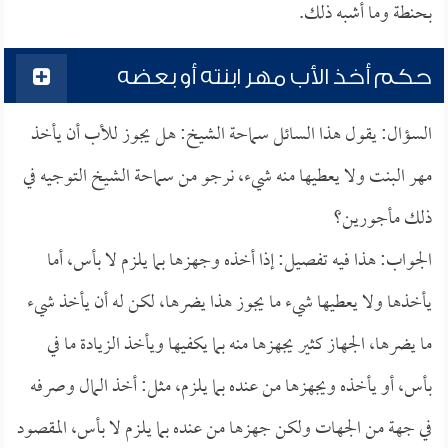
بحنطة وما أشبه ذلك.
حكم أخذ الأب مهر ابنته أو بعضه
السؤال: يقول هذا السائل سماحة الشيخ: هل يجوز للأب أن يأخذ
مهر البنت ولا يعطيها منه شيء، نرجو من سماحة الشيخ التوجيه في
ذلك مأجورين؟
الجواب: هذا فيه تفصيل: إذا أخذه وجهزها بما يلزم لا بأس، أما
يأخذها ولا يعطيها شيء ما يجوز هذا يضرها، لكن له أن يأخذ شيء
ما يضرها، الجهاز كثير يجهزها منه بما يكفيها ويأخذ الزيادة ما في
بأس، أو يأخذه ويجهزها من عنده بما يلزم، مثل: أخذ المال وصرفه
في جهة من الجهات ولكن جهزها من عنده بما يلزم لا بأس، المقصود