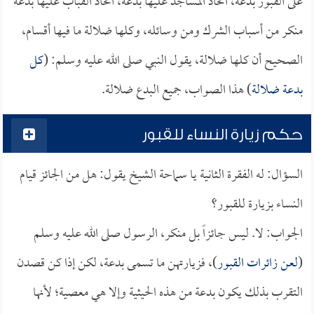
على القبور بدعة، اتخاذ المساجد عليها بدعة، اتخاذ القباب عليها بدعة
منكر من أسباب الشرك ومن وسائله، وكلها ضلالة ما فيها أقسام،
الصحيح أن كلها ضلالة، يقول النبي صلى الله عليه وسلم: (
كل
بدعة ضلالة
) هذا الصواب، جميع البدع ضلالة.
حكم زيارة النساء للقبور
السؤال: له الفقرة الثانية يا سماحة الشيخ يقول: هل من الجائز قيام
النساء بزيارة للقبور؟
الجواب: لا. ليس جائزاً بل منكر، الرسول صلى الله عليه وسلم
(
لعن زائرات القبور
)، فزيارتهن ما تسمى بدعة، لكن إذا كن قصدن
التقرب بذلك يكون بدعة من هذه الحيثية وإلا هي معصية؛ لأنها