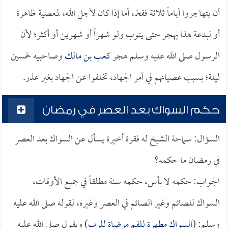
أن يتهاجروا أياماً ثلاثة فقط، أما إذا كان لأجل الله، لمعصية ظاهرة
أو لبدعة هذا يهجر حتى يتوب ولو شهراً أو شهرين أو أكثر؛ لأن
الرسول صلى الله عليه وسلم هجر
كعب بن مالك
وصاحبيه خمسين
ليلة؛ بسبب عصيانهم في أمر الجهاد، تخلفوا عن الجهاد بغير عذر.
حكم السواك بعد العصر في رمضان
السؤال: سماحة الشيخ له فقرة أخيرة يسأل عن السواك بعد العصر
في رمضان ما حكمه؟
الجواب: حكمه لا بأس، حكمه سنة مطلقاً في جميع الأوقات،
السواك للصائم وغير الصائم في العصر وغيره، لقوله صلى الله عليه
وسلم: (
السواك مطهرة للفم مرضاة للرب
) ويقول صلى الله عليه