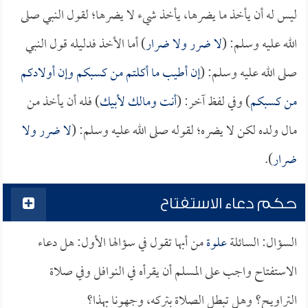
ليس له أن يأخذ ما يضرها، يأخذ شيء لا يضرها؛ لقول النبي صلى
الله عليه وسلم: (
لا ضرر ولا ضرار
) أما الأخذ فدليله قول النبي
صلى الله عليه وسلم: (
إن أطيب ما أكلتم من كسبكم وإن أولادكم
من كسبكم
) وفي لفظ آخر: (
أنت ومالك لأبيك
) فله أن يأخذ من
مال ولده لكن لا يضره؛ لقوله صلى الله عليه وسلم: (
لا ضرر ولا
ضرار
).
حكم دعاء الاستفتاح
السؤال: السائلة
علوة
من أبها تقول في سؤالها الأول: هل دعاء
الاستفتاح واجب على المسلم أن يقرأه في النوافل وفي صلاة
التراويح؟ وهل تبطل الصلاة بتركه، وجهونا بهذا؟