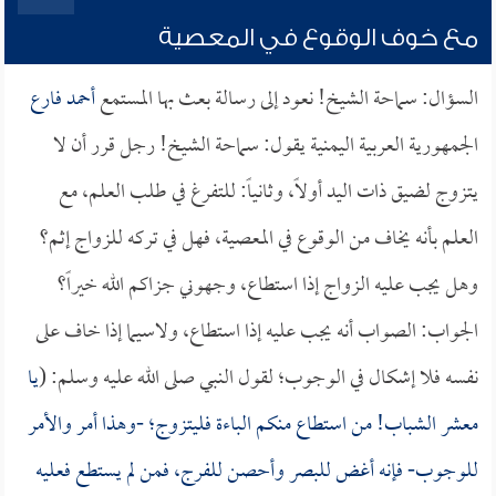
مع خوف الوقوع في المعصية
السؤال: سماحة الشيخ! نعود إلى رسالة بعث بها المستمع
أحمد فارع
الجمهورية العربية اليمنية يقول: سماحة الشيخ! رجل قرر أن لا
يتزوج لضيق ذات اليد أولاً، وثانياً: للتفرغ في طلب العلم، مع
العلم بأنه يخاف من الوقوع في المعصية، فهل في تركه للزواج إثم؟
وهل يجب عليه الزواج إذا استطاع، وجهوني جزاكم الله خيراً؟
الجواب: الصواب أنه يجب عليه إذا استطاع، ولاسيما إذا خاف على
نفسه فلا إشكال في الوجوب؛ لقول النبي صلى الله عليه وسلم: (
يا
معشر الشباب! من استطاع منكم الباءة فليتزوج؛ -وهذا أمر والأمر
للوجوب- فإنه أغض للبصر وأحصن للفرج، فمن لم يستطع فعليه