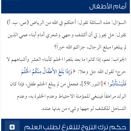
أمام الأطفال
السؤال: هذه السائلة تقول: أختكم في الله من الرياض (ص. ب. أ)
تقول: هل يجوز لي أن أكشف وجهي وشعري أمام أبناء عمي الذين
لم يبلغوا مبلغ الرجال، جزاكم الله خيراً؟
الجواب: نعم، إذا كانوا ما بعد بلغوا الحلم كأبناء العشر وأشباههم لا
حرج؛ لقول الله جل وعلا:
وَإِذَا بَلَغَ الأَطْفَالُ مِنْكُمُ الْحُلُمَ
فَلْيَسْتَأْذِنُوا
[النور:59]، فجعل من لم يبلغ الحلم طفل، فإذا كان
الولد مراهقاً فينبغي للمؤمنة الاحتياط وعدم الخلوة به، وعدم
التساهل للكشف لوجهها وشيء من بدنها عنده.
حكم ترك التزوج للتفرغ لطلب العلم