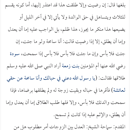
بلغها قال: إن رضيت وإلا طلقت هذا قد اعتذر إليها، أما كونه يقسم
للثلاث ويتساهل في حق الوالدة ولا يأتي إلا في آخر الليل أو
يضيعها هذا منكر ما يجوز، هذا ظلم، بل الواجب عليه إما أن يعدل
وإما أن يطلق، إلا إذا رضيت قالت: أنا سامحة ولو ما جئت، إن
جئت فلا بأس وإن ما جئت فلا بأس فلا بأس إذا سمحت،
سودة
رضي الله عنها أم المؤمنين
بنت زمعة
أراد النبي صلى الله عليه وسلم
طلاقها فقالت: (
يا رسول الله دعني في حبالك وأنا سامحة عن حقي
لـ
عائشة
) فأقرها في حباله وبقيت زوجة له ولم يطلقها برضاها، فإذا
سمحت والدتك فلا بأس، وإلا فلها طلب الطلاق إما أن يعدل وإما
أن يطلق، والإثم عليه إذا كانت لم تسمح.
المقدم: سماحة الشيخ: العدل بين الزوجات أمر مطلوب هل من