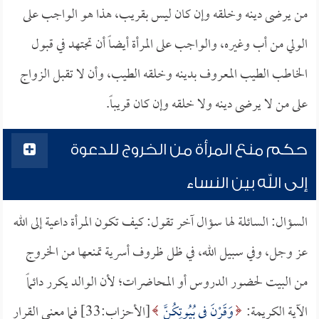
من يرضى دينه وخلقه وإن كان ليس بقريب، هذا هو الواجب على
الولي من أب وغيره، والواجب على المرأة أيضاً أن تجتهد في قبول
الخاطب الطيب المعروف بدينه وخلقه الطيب، وأن لا تقبل الزواج
على من لا يرضى دينه ولا خلقه وإن كان قريباً.
حكم منع المرأة من الخروج للدعوة
إلى الله بين النساء
السؤال: السائلة لها سؤال آخر تقول: كيف تكون المرأة داعية إلى الله
عز وجل، وفي سبيل الله، في ظل ظروف أسرية تمنعها من الخروج
من البيت لحضور الدروس أو المحاضرات؛ لأن الوالد يكرر دائماً
الآية الكريمة:
وَقَرْنَ فِي بُيُوتِكُنَّ
[الأحزاب:33] فما معنى القرار