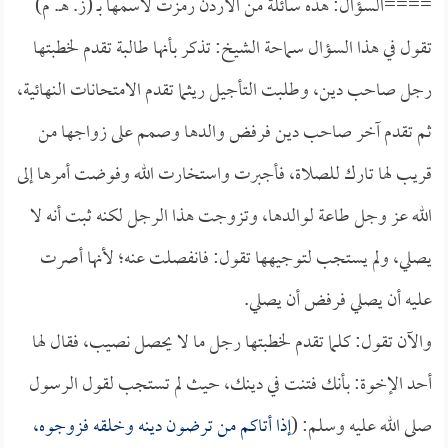
====السؤال: هذه سائلة من الأردن رمزت لاسمها بـ (ز. هـ. م)
تقول في هذا السؤال سماحة الشيخ: تذكر بأنها طالبة تقدم لخطبتها
رجل صاحب دين، وطلبت التأجيل ريثما تقدم الامتحانات النهائية،
ثم تقدم آخر صاحب دين فرفض والدها وصمم على زواجها من
قريب لها تارك للصلاة، فأجبرت واستخارت الله وفوضت أمرها إلى
الله عز وجل طاعة لوالدها، وتزوجت هذا الرجل لكنه ثبت أنه لا
يصلي، ولم يستجب لتوجيهها تقول: فانفصلت عنه؛ لأنها أصرت
عليه أن يصلي فرفض أن يصلي.
والآن تقول: كلما تقدم لخطبتها رجل ما لا يحصل نصيب، فقال لها
أحد الإخوة: بأنك فتنت في دينك، حيث لم تستجب لقول الرسول
صلى الله عليه وسلم: (
إذا أتاكم من ترضون دينه وخلقه فزوجوه،