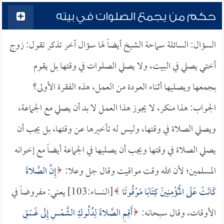
حكم من يجمع الصلوات في بيته
السؤال: السائلة سماحة الشيخ أيضاً لها سؤال آخر تذكر تقول: زوج
أختي يصلي في البيت، ولا يصلي الصلوات في وقتها بل يقوم
بجمعها ويصليها أثناء العودة من العمل، هذه الفقرة الأولى؟
الجواب: هذا منكر، لا يجوز هذا العمل لا بد أن يصلي مع الجماعة،
ويصلي الصلاة في وقتها، وليس له تأخيرها عن وقتها، بل يجب أن
يصلي الصلاة في وقتها ويجب أن يصليها في الجماعة أيضاً مع إخوانه
المسلمين؛ لأن الله وقت مواقيت وقال جل وعلا:
إِنَّ الصَّلاةَ
كَانَتْ عَلَى الْمُؤْمِنِينَ كِتَابًا مَوْقُوتًا
[النساء:103] يعني: مفروضاً في
الأوقات، وقال سبحانه:
أَقِمِ الصَّلاةَ لِدُلُوكِ الشَّمْسِ إِلَى غَسَقِ