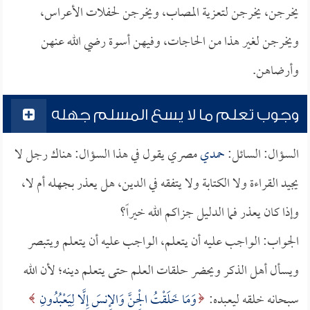
يخرجن، يخرجن لتعزية المصاب، ويخرجن لحفلات الأعراس،
ويخرجن لغير هذا من الحاجات، وفيهن أسوة رضي الله عنهن
وأرضاهن.
وجوب تعلم ما لا يسع المسلم جهله
السؤال: السائل:
حمدي
مصري يقول في هذا السؤال: هناك رجل لا
يجيد القراءة ولا الكتابة ولا يتفقه في الدين، هل يعذر بجهله أم لا،
وإذا كان يعذر فما الدليل جزاكم الله خيراً؟
الجواب: الواجب عليه أن يتعلم، الواجب عليه أن يتعلم ويتبصر
ويسأل أهل الذكر ويحضر حلقات العلم حتى يتعلم دينه؛ لأن الله
سبحانه خلقه ليعبده:
وَمَا خَلَقْتُ الْجِنَّ وَالإِنسَ إِلَّا لِيَعْبُدُونِ