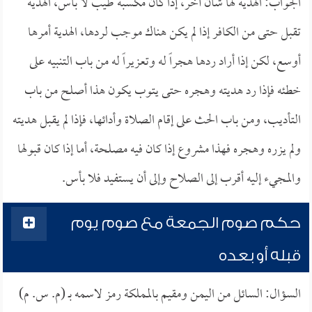
الجواب: الهدية لها شأن آخر، إذا كان مكسبه طيب لا بأس، الهدية
تقبل حتى من الكافر إذا لم يكن هناك موجب لردها، الهدية أمرها
أوسع، لكن إذا أراد ردها هجراً له وتعزيراً له من باب التنبيه على
خطئه فإذا رد هديته وهجره حتى يتوب يكون هذا أصلح من باب
التأديب، ومن باب الحث على إقام الصلاة وأدائها، فإذا لم يقبل هديته
ولم يزره وهجره فهذا مشروع إذا كان فيه مصلحة، أما إذا كان قبولها
والمجيء إليه أقرب إلى الصلاح وإلى أن يستفيد فلا بأس.
حكم صوم الجمعة مع صوم يوم
قبله أو بعده
السؤال: السائل من اليمن ومقيم بالمملكة رمز لاسمه بـ (م. س. م)