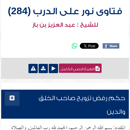
فتاوى نور على الدرب (284)
للشيخ : عبد العزيز بن باز
التفريغ النصي الكامل
حكم رفض تزويج صاحب الخلق
والدين
المقدم: بسم الله الرحمن الرحيم، الحمد لله رب العالمين, والصلاة