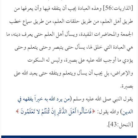
[الذاريات:56] وهذه العبادة يجب أن يتفقه فيها وأن يعرفها من
طريق أهل العلم، من طريق حلقات العلم، من طريق سماع خطب
الجمعة والمحاضرات المفيدة، ويسأل أهل العلم حتى يعرف دينه، ما
هي العبادة التي خلق لها، يسأل حتى يتبصر وحتى يتعلم وحتى
يؤدي ما أوجب الله عليه على بصيرة، وليس له السكوت
والإعراض، بل يجب أن يسأل ويتعلم ويتفقه حتى يعبد الله على
بصيرة.
يقول النبي صلى الله عليه وسلم (
من يرد الله به خيراً يفقهه في
الدين
) والله يقول:
فَاسْأَلُوا أَهْلَ الذِّكْرِ إِنْ كُنْتُمْ لا تَعْلَمُونَ
[النحل:43].