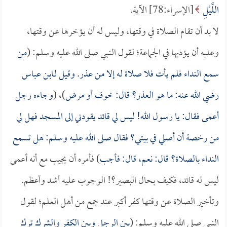
اللَّيْلِ
[الإسراء:78] الآية.
لا بد أن تقام الصلاة في وقتها، وليس له أن يؤخرها عن وقتها،
وعليه أن يؤديها في الجماعة؛ لقول النبي صلى الله عليه وسلم: (
من
سمع النداء فلم يأت فلا صلاة له إلا من عذر. وقيل لـ
ابن عباس
رضي الله عنه: ما هو العذر؟ قال: خوف أو مرض
)، (
وجاءه رجل
أعمى فقال: يا رسول الله! ليس لي قائد يقودني إلى المسجد فهل لي
من رخصة أن أصلي في بيتي؟ فقال صلى الله عليه وسلم: هل تسمع
النداء بالصلاة؟ قال: نعم، قال: فأجب
) فأمره أن يجيب مع أنه أعمى
ليس له قائد، فكيف بحال البصير؟! الوجوب عليه أشد وأعظم.
وتأخير الصلاة عن وقتها كفر أكبر عند جمع من أهل العلم؛ لقول
النبي صلى الله عليه وسلم: (
بين الرجل وبين الكفر والشرك ترك