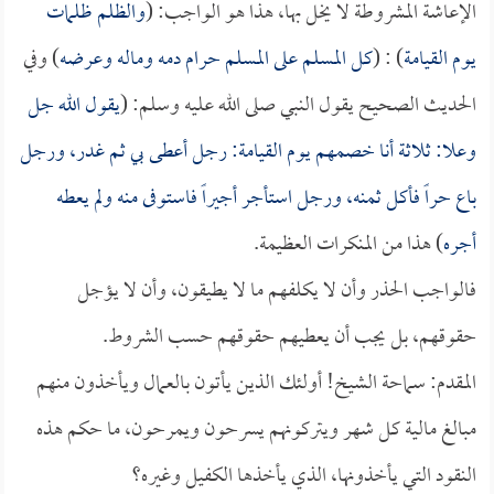
الإعاشة المشروطة لا يخل بها، هذا هو الواجب: (
والظلم ظلمات
يوم القيامة
) : (
كل المسلم على المسلم حرام دمه وماله وعرضه
) وفي
الحديث الصحيح يقول النبي صلى الله عليه وسلم: (
يقول الله جل
وعلا: ثلاثة أنا خصمهم يوم القيامة: رجل أعطى بي ثم غدر، ورجل
باع حراً فأكل ثمنه، ورجل استأجر أجيراً فاستوفى منه ولم يعطه
أجره
) هذا من المنكرات العظيمة.
فالواجب الحذر وأن لا يكلفهم ما لا يطيقون، وأن لا يؤجل
حقوقهم، بل يجب أن يعطيهم حقوقهم حسب الشروط.
المقدم: سماحة الشيخ! أولئك الذين يأتون بالعمال ويأخذون منهم
مبالغ مالية كل شهر ويتركونهم يسرحون ويمرحون، ما حكم هذه
النقود التي يأخذونها، الذي يأخذها الكفيل وغيره؟