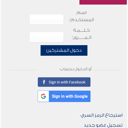
اسم
المستخدم:
كـلـــمـة
الـمـــــرور:
دخول المشتركين
أو الدخول بحساب
استرجاع الرمز السري
تسجيل عضو جديد