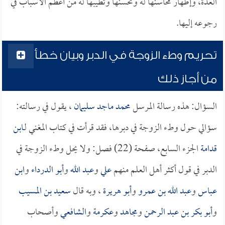
العدة، وإظهار محاسنها له وتحسنها وتطيبها له من أعظم الأسباب في
رجوعه إليها.
تحريم وطء الزوجة في الدبر وبيان خطأ
من أجاز ذلك
السؤال: هذه رسالة المرسل
محمد ماجد سليمان
، يقول في رسالته:
سؤالي حول وطء الزوجة في دبرها، فقد قرأت في كتاب المغني لـ
ابن
قدامة
الجزء السابع، صفحة (22) فصل: ولا يحل وطء الزوجة في
الدبر في قول أكثر أهل العلم منهم
علي
و
عبد الله
و
أبو الدرداء
و
ابن
عباس
و
عبد الله بن عمرو
و
أبو هريرة
، وبه قال
سعيد بن المسيب
و
أبو بكر بن عبد الرحمن
و
مجاهد
و
عكرمة
و
الشافعي
وأصحاب