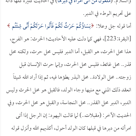
والسلام: (
ملعون من أتى امرأة في دبرها
) في أحاديث كثيرة كلها دالة
على تحريم الوطء في الدبر.
أما قوله جل وعلا:
نِسَاؤُكُمْ حَرْثٌ لَكُمْ فَأْتُوا حَرْثَكُمْ أَنَّى شِئْتُم
[البقرة:223]، فهي كما دلت عليه الأحاديث؛ الحرث: هو الفرج،
هذا محل الحرث، هو القبل، أما الدبر فليس محل حرث، ولكنه محل
قذر.. محل غائط، فليس محل الحرث، وإنما حرث الإنسان قبل
زوجته.. محل الولادة.. محل البذر يطؤها فيه، ثم إذا أراد الله شيئاً
انعقد ذلك المني مع منيها وجاء الولد، فالقبل هو محل الحرث وليس
الدبر، الدبر محل القذر.. محل النجاسة، والقبل هو محل الحرث، وفي
الحديث الآخر: (مقبلات..) لما قالت اليهود: إن الرجل إذا أتى
امرأته من دبرها في قبلها كان الولد أحول، أكذبهم الله وأنزل قوله