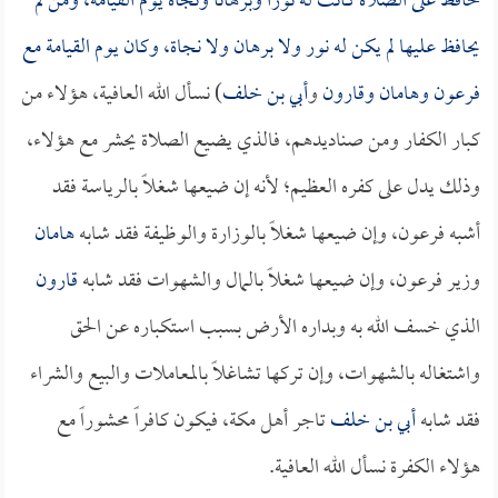
حافظ على الصلاة كانت له نوراً وبرهاناً ونجاة يوم القيامة، ومن لم
يحافظ عليها لم يكن له نور ولا برهان ولا نجاة، وكان يوم القيامة مع
فرعون و
هامان
و
قارون
و
أبي بن خلف
) نسأل الله العافية، هؤلاء من
كبار الكفار ومن صناديدهم، فالذي يضيع الصلاة يحشر مع هؤلاء،
وذلك يدل على كفره العظيم؛ لأنه إن ضيعها شغلاً بالرياسة فقد
أشبه فرعون، وإن ضيعها شغلاً بالوزارة والوظيفة فقد شابه
هامان
وزير فرعون، وإن ضيعها شغلاً بالمال والشهوات فقد شابه
قارون
الذي خسف الله به وبداره الأرض بسبب استكباره عن الحق
واشتغاله بالشهوات، وإن تركها تشاغلاً بالمعاملات والبيع والشراء
فقد شابه
أبي بن خلف
تاجر أهل مكة، فيكون كافراً محشوراً مع
هؤلاء الكفرة نسأل الله العافية.