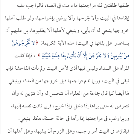
طلقها طلقتين فله مراجعتها ما دامت في العدة، فالواجب عليه
إبقاءها في البيت وألا يخرجها وألا يرضى بإخراجها، ولو طلب أهلها
خروجها ينبغي له أن يأبى، وينبغي لأهلها ألا يطلبوها، بل عليهم أن
يساعدوا على بقائها في البيت؛ لهذه الآية الكريمة:
لا تُخْرِجُوهُنَّ
مِنْ بُيُوتِهِنَّ وَلا يَخْرُجْنَ إِلَّا أَنْ يَأْتِينَ بِفَاحِشَةٍ مُبَيِّنَةٍ
، فإذا كانت
المرأة على السداد وليس فيها أذى لأهل البيت ولم تأت الفاحشة فإنها
تبقى في البيت، وربما ندم فراجعها قبل خروجها من العدة، وينبغي
لها أيضاً كما قال جماعة من العلماء أن تتحسن له وأن تتزين له وأن
تتعرض له حتى يراها إذا دخل وإذا خرج، فربما تاقت نفسه إليها،
وربما رغب في مراجعتها إذا رآها في حالة حسنة، هكذا ينبغي.
فبقاؤها في البيت أمر واجب، وعلى الزوج أن يبقيها، وعلى أهلها أن