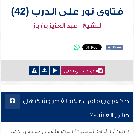
فتاوى نور على الدرب (42)
للشيخ : عبد العزيز بن باز
التفريغ النصي الكامل
حكم من قام لصلاة الفجر وشك هل
صلى العشاء؟
المقدم: أيها السادة المستمعون! السلام عليكم ورحمة الله وبركاته،