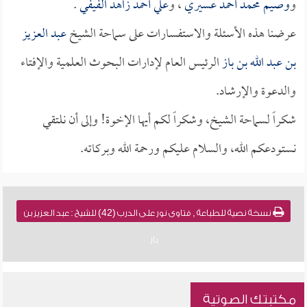
و
وصيم محمد أحمد عسيري
، و
علي أحمد زاهد الفيفي
.
عرضنا هذه الأسئلة والاستفسارات على سماحة الشيخ
عبد العزيز
بن عبد الله بن باز
الرئيس العام لإدارات البحوث العلمية والإفتاء
والدعوة والإرشاد.
شكراً لسماحة الشيخ، وشكراً لكم أيها الإخوة! وإلى أن نلتقي
نستودعكم الله، والسلام عليكم ورحمة الله وبركاته.
نسخة نصية للطباعة , فتاوى نور على الدرب (42) للشيخ : عبد العزيز بن
باز
مكتبتك الصوتية