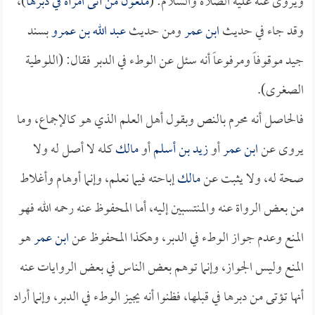
ويروى عنه عليه الصلاة والسلام: (
ملعون من أتى امرأة في دبرها
)،
وقد جاء في حديث
ابن عمر
ومن حديث
عبد الله بن عمرو
بسند
جيد موقوفاً ومرفوعاً أنه سئل عن الوطء في الدبر فقال: (اللوطية
الصغرى).
فالحاصل أنه محرم بالنص وبقول أهل العلم الذي هو كالإجماع، وما
يروى عن
ابن عمر
أو
زيد بن أسلم
أو
مالك
كله لا أصل له ولا
صحة له، ولا يثبت عن
مالك
إباحته فيما نعلم، وإنما أوهام وأغلاط
من بعض الرواة عنه والمنتسبين إليه، أما المحفوظ عنه رحمه الله فهو
المنع وعدم جواز الوطء في الدبر، وهكذا المحفوظ عن
ابن عمر
هو
المنع وليس الجواز، وإنما توهم بعض الناس في بعض الروايات عنه
أنها تؤتى من دبرها في قبلها، فظنوا أنه يجيز الوطء في الدبر، وإنما أراد