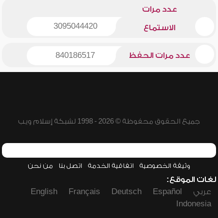
عدد مرات
3095044420
الاستماع
عدد مرات الحفظ
840186517
جميع الحقوق محفوظة © 2026 - 1998 لشبكة إسلام ويب
وثيقة الخصوصية
اتفاقية الخدمة
اتصل بنا
من نحن
لغات الموقع:
عربي
Español
Deutsch
Français
English
Indonesia