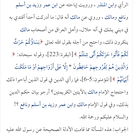
الرأي و
ابن المنذر
، ورويت إباحته عن
ابن عمر
و
زيد بن أسلم
و
نافع
و
مالك
، وروي عن
مالك
أنه قال: ما أدركت أحداً أقتدي به
في ديني يشك في أنه حلال، وأهل العراق من أصحاب
مالك
ينكرون ذلك، واحتج من أجله بقول الله تعالى
نِسَاؤُكُمْ حَرْثٌ
لَكُمْ فَأْتُوا حَرْثَكُمْ أَنَّى شِئْتُمْ
[البقرة:223]، وقوله سبحانه:
وَالَّذِينَ هُمْ لِفُرُوجِهِمْ حَافِظُونَ
*
إِلَّا عَلَى أَزْوَاجِهِمْ أوْ مَا مَلَكَتْ
أَيْمَانُهُمْ
[المؤمنون:5-6]، فما رأي الدين في قول الذين أباحوا ذلك
واحتجاج الإمام
مالك
بالآيتين الكريمتين؟ أرجو بيان حكم الدين
بذلك، وفي قول الإمام
مالك
و
ابن عمر
و
زيد بن أسلم
و
نافع
؟!
والسلام عليكم ورحمة الله.
الجواب: هذه المسألة مما قامت الأدلة الصحيحة عن رسول الله عليه