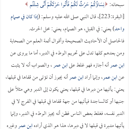
سبحانه:
نِسَاؤُكُمْ حَرْثٌ لَكُمْ فَأْتُوا حَرْثَكُمْ أَنَّى شِئْتُم
[البقرة:223]، قال النبي صلى الله عليه وسلم: (
إذا كان في صمام
واحد
) يعني: في القبل، هو الصمام، يعني: محل الحرث.
فالحاصل أن الأحاديث الصحيحة وأقوال أئمة العلم من الصحابة
ومن بعدهم كلها تدل على تحريم الوطء في الدبر، أما ما يروى عن
ابن عمر
أنه أجازه فهو غلط على
ابن عمر
، والصواب أنه لا يثبت
عن
ابن عمر
، وإنما أراد
ابن عمر
أنه يجوز أن تؤتى من قفاها في قبلها،
يعني: يأتيها من دبرها في قبلها، يعني يكون إلى الدبر وهي مثلاً على
جنبها أو كالساجدة فيأتيها من جهة قفاها في قبلها في الفرج لا في
الدبر نفسه، فغلط بعض الناس فظن أنه يجيز الوطء في الدبر، وإنما
يأتيها مدبرة في قبلها لا في دبرها، هذا هو الذي أراده
ابن عمر
وغيره