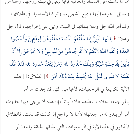
أما ما دامت على السداد والعافية فإنها تبقى في بيت زوجها، وهذا من
وسائل رجوعه إليها وجمع الشمل بها وترك الاستمرار في طلاقها،
وقد أمر الله جل وعلا ببقائها في البيت ونهى عن إخراجها، قال جل
وعلا:
يا أيها النَّبِيُّ إِذَا طَلَّقْتُمُ النِّسَاءَ فَطَلِّقُوهُنَّ لِعِدَّتِهِنَّ وَأَحْصُوا
الْعِدَّةَ وَاتَّقُوا اللَّهَ رَبَّكُمْ لا تُخْرِجُوهُنَّ مِنْ بُيُوتِهِنَّ وَلا يَخْرُجْنَ إِلَّا أَنْ
يَأْتِينَ بِفَاحِشَةٍ مُبَيِّنَةٍ وَتِلْكَ حُدُودُ اللَّهِ وَمَنْ يَتَعَدَّ حُدُودَ اللَّهِ فَقَدْ ظَلَمَ
نَفْسَهُ لا تَدْرِي لَعَلَّ اللَّهَ يُحْدِثُ بَعْدَ ذَلِكَ أَمْرًا
[الطلاق:1] هذه
الآية الكريمة في الرجعيات؛ لأنها هي التي قد يحدث لها أمر
بالمراجعة، بخلاف المطلقة طلاقاً بائناً فإن هذه لا يرجى فيها حدوث
أمر أو يبدو له مراجعتها؛ لأنها لا تراجع إذا كانت قد بانت، فالطلاق
المذكور في هذه الآية في الرجعيات، التي طلقها طلقة واحدة أو