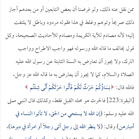
ممن نقل عنه ذلك، ولو فرضنا أن بعض التابعين أو من بعدهم أجاز
ذلك صريحاً وتوهم وغلط في هذا فقوله مردود وباطل لا يلتفت
إليه؛ لأنه مصادم للآية الكريمة ومصادم للأحاديث الصحيحة، وكل
قول يخالف ما قاله الله ورسوله فهو واجب الاطراح وواجب
الترك، ولا يجوز أن تعارض به السنة الثابتة عن رسول الله عليه
الصلاة والسلام، كما لا يجوز أن يعارض به ما قاله الله عز وجل،
فالله قال:
نِسَاؤُكُمْ حَرْثٌ لَكُمْ فَأْتُوا حَرْثَكُمْ أَنَّى شِئْتُم
[البقرة:223] فالحرث هو محله القبل فقط، وكذلك قال النبي صلى
الله عليه وسلم: (
إن الله لا يستحي من الحق، لا تأتوا النساء في
أدبارهن
) وقال: (
لا ينظر الله إلى رجل أتى رجلاً أو امرأة في دبرها
)،