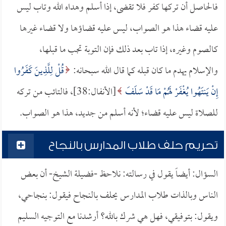
فالحاصل أن تركها كفر فلا تقضى، إذا أسلم وهداه الله وتاب ليس
عليه قضاء هذا هو الصواب، ليس عليه قضاؤها ولا قضاء غيرها
كالصوم وغيره، إذا تاب بعد ذلك فإن التوبة تجب ما قبلها،
والإسلام يهدم ما كان قبله كما قال الله سبحانه:
قُلْ لِلَّذِينَ كَفَرُوا
إِنْ يَنتَهُوا يُغْفَرْ لَهُمْ مَا قَدْ سَلَفَ
[الأنفال:38]، فالتائب من تركه
للصلاة ليس عليه قضاء؛ لأنه أسلم من جديد، هذا هو الصواب.
تحريم حلف طلاب المدارس بالنجاح
السؤال: أيضاً يقول في رسالته: نلاحظ -فضيلة الشيخ- أن بعض
الناس وبالذات طلاب المدارس يحلف بالنجاح فيقول: بنجاحي،
ويقول: بتوفيقي، فهل هي شرك بالله؟ أرشدنا مع التوجيه السليم