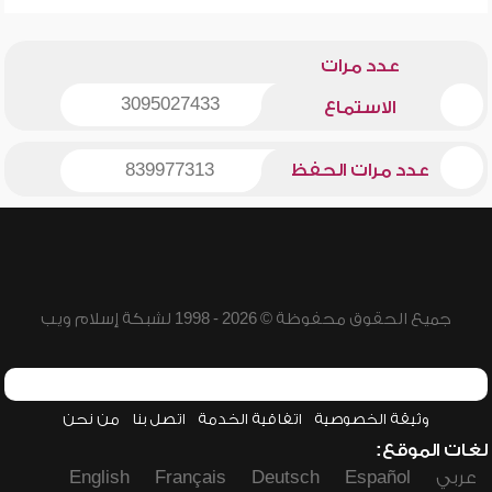
عدد مرات
3095027433
الاستماع
عدد مرات الحفظ
839977313
جميع الحقوق محفوظة © 2026 - 1998 لشبكة إسلام ويب
وثيقة الخصوصية
اتفاقية الخدمة
اتصل بنا
من نحن
لغات الموقع:
عربي
Español
Deutsch
Français
English