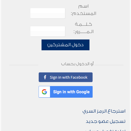
اسم
المستخدم:
كـلـــمـة
الـمـــــرور:
دخول المشتركين
أو الدخول بحساب
استرجاع الرمز السري
تسجيل عضو جديد