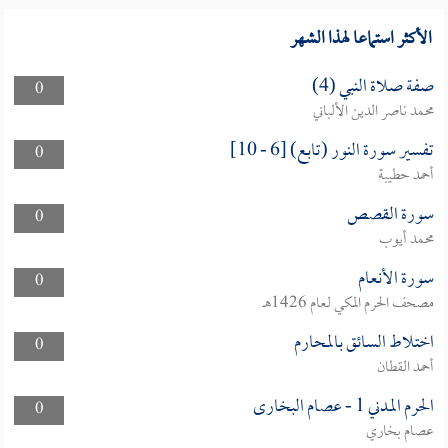
الأكثر استماعا لهذا الشهر
صفة صلاة النبي (4)
0
محمد ناصر الدين الألباني
تفسير سورة النور (تابع) [6 - 10]
0
أحمد حطيبة
سورة القصص
0
محمد أيوب
سورة الأنعام
0
مصحف الحرم المكي لعام 1426هـ
اختلاط السائق بالمحارم
0
أحمد القطان
الحرم المدني 1 - عصام البخارى
0
عصام بخاري