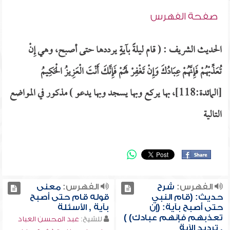
صفحة الفهرس
الحديث الشريف : ( قام ليلةً بآيةٍ يرددها حتى أصبح، وهي إِنْ
تُعَذِّبْهُمْ فَإِنَّهُمْ عِبَادُكَ وَإِنْ تَغْفِرْ لَهُمْ فَإِنَّكَ أَنْتَ الْعَزِيزُ الْحَكِيمُ
[المائدة:118]، بها يركع وبها يسجد وبها يدعو ) مذكور في المواضع
التالية
الفهرس:
شرح
الفهرس:
معنى
حديث: (قام النبي
قوله قام حتى أصبح
حتى أصبح بآية: (إن
بآية , الأسئلة
تعذبهم فإنهم عبادك) )
للشيخ:
عبد المحسن العباد
, ترديد الآية