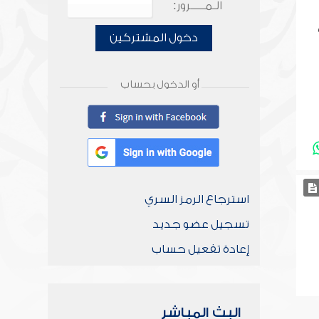
الـمـــــرور:
دخول المشتركين
أو الدخول بحساب
استرجاع الرمز السري
تسجيل عضو جديد
إعادة تفعيل حساب
البث المباشر