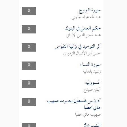
سورة البروج
0
عبد الله عواد الجهني
حكم العمل فى البنوك
0
محمد ناصر الدين الألباني
أثر التوحيد في تزكية النفوس
0
حسن أبو الأشبال الزهيري
سورة النساء
0
رشيد بلعالية
المسؤولية
0
أيمن صيدح
أذان من فلسطين-بصوت صهيب
0
هاني خطبا
صهيب هاني خطبا
الشموخ5
0