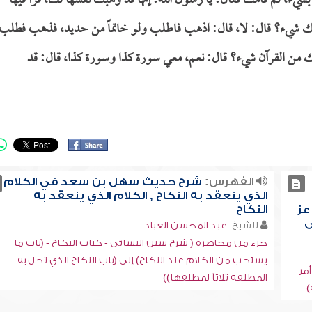
بشيء، ثم قامت فقال: يا رسول الله! إنها قد وهبت نفسها لك، فرأ فيها
معك شيء؟ قال: لا، قال: اذهب فاطلب ولو خاتماً من حديد، فذهب فطلب
معك من القرآن شيء؟ قال: نعم، معي سورة كذا وسورة كذا، قال: قد
الفهرس:
شرح حديث سهل بن سعد في الكلام
الذي ينعقد به النكاح , الكلام الذي ينعقد به
عز
النكاح
ى
للشيخ:
عبد المحسن العباد
جزء من محاضرة ( شرح سنن النسائي - كتاب النكاح - (باب ما
يستحب من الكلام عند النكاح) إلى (باب النكاح الذي تحل به
مر
المطلقة ثلاثاً لمطلقها))
)