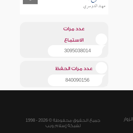
مهند الدوسري
عدد مرات
الاستماع
3095038014
عدد مرات الحفظ
840090156
زوار
جميع الحقوق محفوظة © 2026 - 1998
لشبكة إسلام ويب