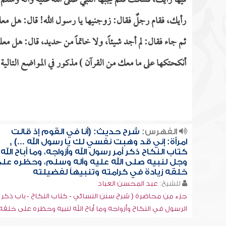
فيها رأيك، فسكت فلم يجبها النبي صلى الله عليه وآله وسلم 
رأيك، فقام رجلٌ فقال: زوجنيها يا رسول الله! قال: هل 
ثم جاء فقال: لم أجد شيئاً، ولا خاتماً من حديد، قال: هل 
أنكحتكها على ما معك من القرآن ) مذكور في المواضع التالية
الفهرس:
شرح حديث: (أنا في القوم إذ قالت
امرأة: إني قد وهبت نفسي لك يا رسول الله ...) ,
كتاب النكاح ذكر أمر رسول الله وأزواجه، وما أباح الله 
وجل لنبيه صلى الله عليه وآله وسلم، وحظره عل
خلقه زيادة في كرامته وتنبيهاً لفضيلته
للشيخ:
عبد المحسن العباد
جزء من محاضرة ( شرح سنن النسائي - كتاب النكاح - باب ذكر أ
الرسول في النكاح وأزواجه وما أباح الله لنبيه وحظره على خلقه