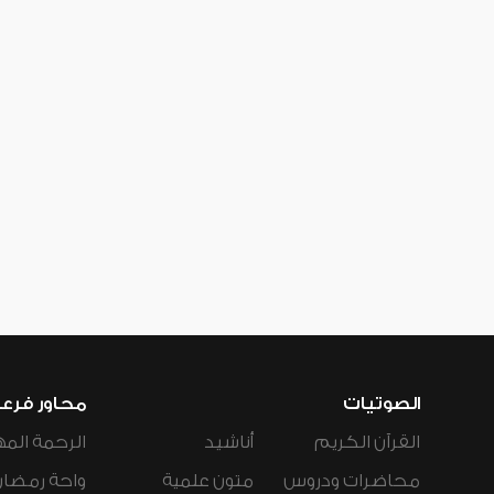
الصوتيات
محاور فرع
القرآن الكريم
أناشيد
الرحمة المه
محاضرات ودروس
متون علمية
واحة رمضان