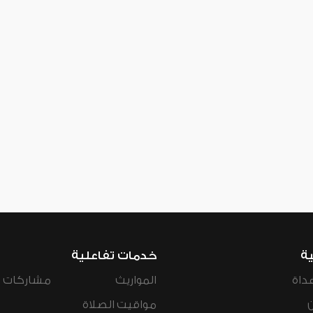
ية
خدمات تفاعلية
داة
المواريث
مشاركات ال
مواقيت الصلاة