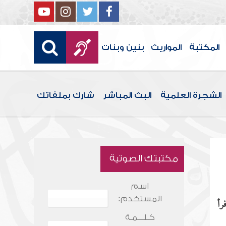
المكتبة
المواريث
بنين وبنات
الشجرة العلمية
البث المباشر
شارك بملفاتك
مكتبتك الصوتية
اسم
المستخدم:
رأ
كـلـــمـة