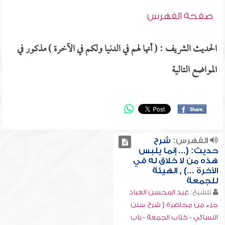
صفحة الفهرس
الحديث الشريف : ( أنها لهم في الدنيا ولكم في الآخرة ) مذكور في
المواضع التالية
الفهرس:
شرح
حديث: (... إنما يلبس
هذه من لا خلاق له في
الآخرة ...) , الهيئة
للجمعة
للشيخ:
عبد المحسن العباد
جزء من محاضرة ( شرح سنن
النسائي - كتاب الجمعة - باب