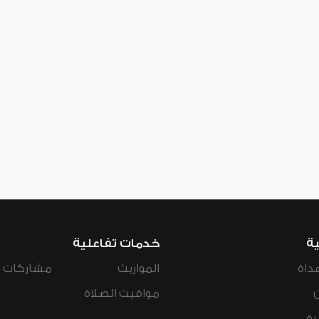
ية
خدمات تفاعلية
داة
المواريث
مشاركات ال
مواقيت الصلاة
رة