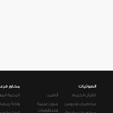
الصوتيات
محاور فرع
القرآن الكريم
أناشيد
الرحمة المه
محاضرات ودروس
متون علمية
واحة رمضان
ومنظومات
محاضرات مفرغة
الحج و العم