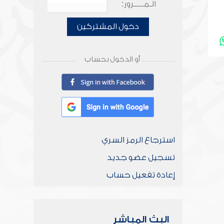
الـمـــــرور:
دخول المشتركين
أو الدخول بحساب
استرجاع الرمز السري
تسجيل عضو جديد
إعادة تفعيل حساب
البث المباشر