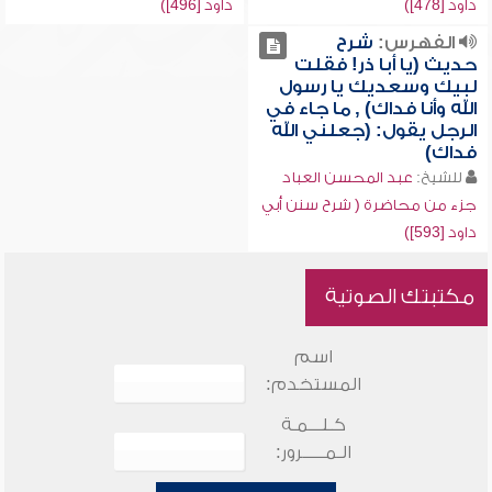
داود [478])
داود [496])
الفهرس:
شرح
حديث (يا أبا ذر! فقلت
لبيك وسعديك يا رسول
الله وأنا فداك) , ما جاء في
الرجل يقول: (جعلني الله
فداك)
للشيخ:
عبد المحسن العباد
جزء من محاضرة ( شرح سنن أبي
داود [593])
مكتبتك الصوتية
اسم
المستخدم:
كـلـــمـة
الـمـــــرور: