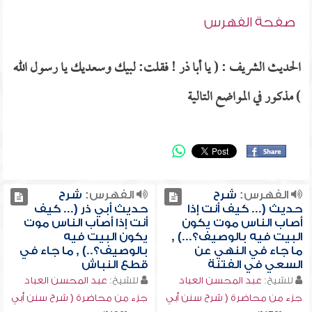
صفحة الفهرس
الحديث الشريف : ( يا أبا ذر ! فقلت: لبيك وسعديك يا رسول الله
) مذكور في المواضع التالية
الفهرس:
شرح
الفهرس:
شرح
حديث (... كيف أنت إذا
حديث أبي ذر (... كيف
أصاب الناس موت يكون
أنت إذا أصاب الناس موت
البيت فيه بالوصيف؟...) ,
يكون البيت فيه
ما جاء في النهي عن
بالوصيف؟..) , ما جاء في
السعي في الفتنة
قطع النباش
للشيخ:
عبد المحسن العباد
للشيخ:
عبد المحسن العباد
جزء من محاضرة ( شرح سنن أبي
جزء من محاضرة ( شرح سنن أبي