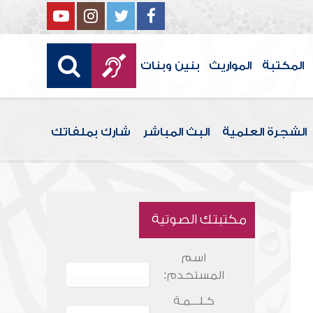
المكتبة
المواريث
بنين وبنات
الشجرة العلمية
البث المباشر
شارك بملفاتك
مكتبتك الصوتية
اسم
المستخدم:
كـلـــمـة