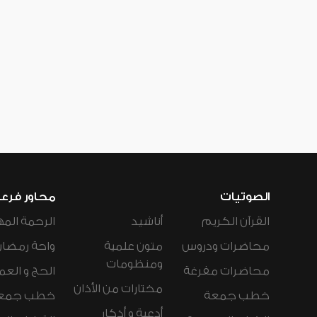
الصوتيات
محاور فرع
القرآن الكريم
أناشيد
الرحمة المه
محاضرات ودروس
متون علمية
واحة رمضان
ومنظومات
محاضرات مفرغة
الحج و العم
مختارات من الأذان
خطب جمعة
خطب جمع
أدعية و أذكار