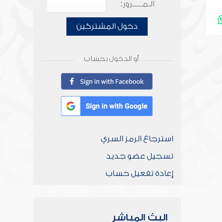
الـمـــــرور:
دخول المشتركين
أو الدخول بحساب
استرجاع الرمز السري
تسجيل عضو جديد
إعادة تفعيل حساب
البث المباشر