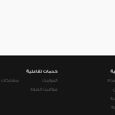
ية
خدمات تفاعلية
داة
المواريث
مشاركات ال
مواقيت الصلاة
رة
ة