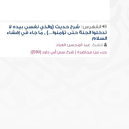
الفهرس:
شرح حديث (والذي نفسي بيده لا
تدخلوا الجنة حتى تؤمنوا...) , ما جاء في إفشاء
السلام
للشيخ:
عبد المحسن العباد
جزء من محاضرة ( شرح سنن أبي داود [590])