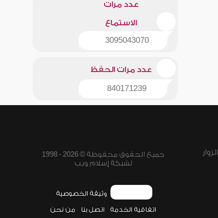
عدد مرات
الاستماع
3095043070
عدد مرات الحفظ
840171239
زوار
جميع الحقوق محفوظة © 2026 - 1998
لشبكة إسلام ويب
وثيقة الخصوصية
اتفاقية الخدمة
اتصل بنا
من نحن