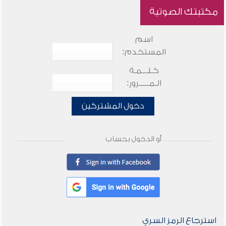
مكتبتك الصوتية
اسم
المستخدم:
كـلـــمـة
الـمـــــرور:
دخول المشتركين
أو الدخول بحساب
استرجاع الرمز السري