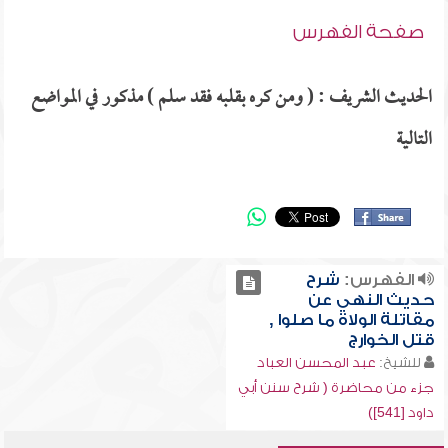
صفحة الفهرس
الحديث الشريف : ( ومن كره بقلبه فقد سلم ) مذكور في المواضع
التالية
الفهرس:
شرح
حديث النهي عن
مقاتلة الولاة ما صلوا ,
قتل الخوارج
للشيخ:
عبد المحسن العباد
جزء من محاضرة ( شرح سنن أبي
داود [541])