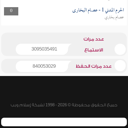
الحرم المدني 1 - عصام البخارى
0
عصام بخاري
عدد مرات
3095035491
الاستماع
عدد مرات الحفظ
840053029
جميع الحقوق محفوظة © 2026 - 1998 لشبكة إسلام ويب