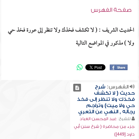
صفحة الفهرس
الحديث الشريف : ( لا تكشف فخذك ولا تنظر إلى عورة فخذ حي
ولا ) مذكور في المواضع التالية
الفهرس:
شرح
حديث ( لا تكشف
فخذك ولا تنظر إلى فخذ
حي ولا ميت) وتراجم
رجاله , النهي عن التعري
للشيخ:
عبد المحسن العباد
جزء من محاضرة ( شرح سنن أبي
داود [449])