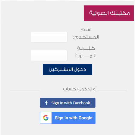
مكتبتك الصوتية
اسم
المستخدم:
كـلـــمـة
الـمـــــرور:
دخول المشتركين
أو الدخول بحساب