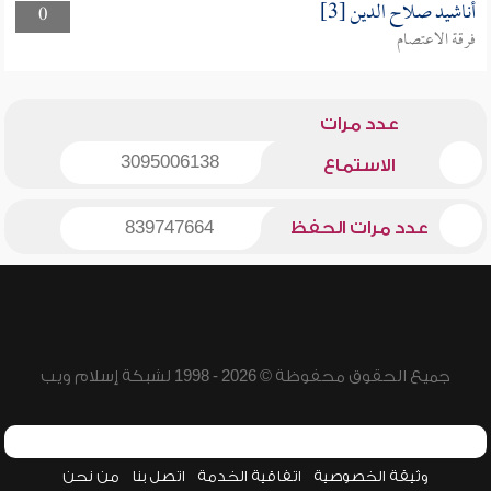
أناشيد صلاح الدين [3]
0
فرقة الاعتصام
عدد مرات
3095006138
الاستماع
عدد مرات الحفظ
839747664
جميع الحقوق محفوظة © 2026 - 1998 لشبكة إسلام ويب
وثيقة الخصوصية
اتفاقية الخدمة
اتصل بنا
من نحن