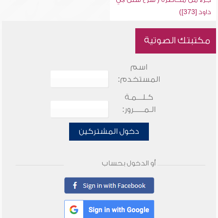
داود [373])
مكتبتك الصوتية
اسم
المستخدم:
كـلـــمـة
الـمـــــرور:
دخول المشتركين
أو الدخول بحساب