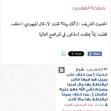
صفحة الفهرس
الحديث الشريف : ( ألك بينة؟ قلت: لا، قال لليهودي: احلف.
فقلت: إذاً يحلف، ) مذكور في المواضع التالية
الفهرس:
شرح
حديث ( من حلف على
يمين هو فيها فاجر
ليقتطع بها مال امرئ
مسلم لقي الله وهو عليه
غضبان ) , من حلف يميناً
ليقتطع بها مالاً لأحد
للشيخ:
عبد المحسن العباد
جزء من محاضرة ( شرح سنن أبي