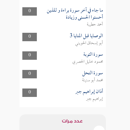
ما جاء في آخر سورة براءة و للذين
0
أحسنوا الحسنى وزيادة
أحمد حطيبة
الوصايا قبل المنايا 3
0
أبو إسحاق الحويني
سورة التوبة
0
محمود خليل الحصري
سورة النحل
0
محمد أبو سنينة
أذان إبراهيم جبر
0
إبراهيم جبر
عدد مرات