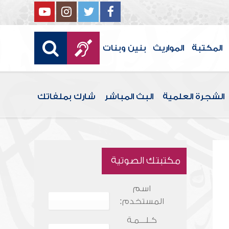
المكتبة
المواريث
بنين وبنات
الشجرة العلمية
البث المباشر
شارك بملفاتك
مكتبتك الصوتية
اسم
المستخدم:
كـلـــمـة