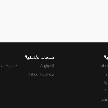
ية
خدمات تفاعلية
داة
المواريث
مشاركات ال
مواقيت الصلاة
رة
ة
عشر