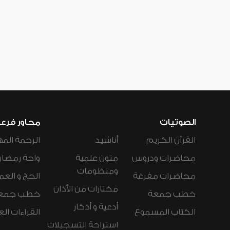
الصوتيات
محاور فرع
القرآن الكريم
أناشيد
الرحمة المه
محاضرات ودروس
متون علمية
واحة رمضان
ومنظومات
محاضرات مفرغة
الحج و العم
مختارات من الأذان
خطب جمعة
خطب جمع
أدعية و أذكار
الكتاب المسموع
القراءات ال
استراحة التسجيلات