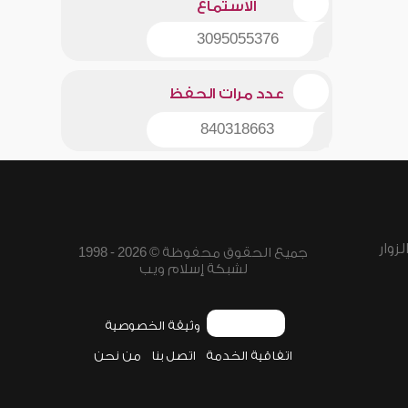
الاستماع
3095055376
عدد مرات الحفظ
840318663
زوار
جميع الحقوق محفوظة © 2026 - 1998
لشبكة إسلام ويب
وثيقة الخصوصية
اتفاقية الخدمة
اتصل بنا
من نحن