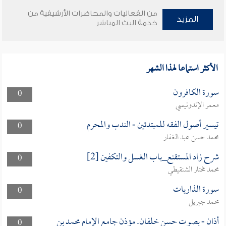
من الفعاليات والمحاضرات الأرشيفية من
المزيد
خدمة البث المباشر
الأكثر استماعا لهذا الشهر
سورة الكافرون
0
معمر الإندونيسي
تيسير أصول الفقه للمبتدئين - الندب والمحرم
0
محمد حسن عبد الغفار
شرح زاد المستقنع_باب الغسل والتكفين [2]
0
محمد مختار الشنقيطي
سورة الذاريات
0
محمد جبريل
أذان - بصوت حسن خلفان. مؤذن جامع الإمام محمد بن
0