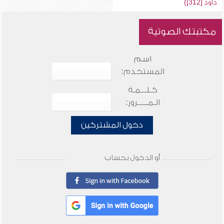
داود [312])
مكتبتك الصوتية
اسم
المستخدم:
كـلـــمـة
الـمـــــرور:
دخول المشتركين
أو الدخول بحساب