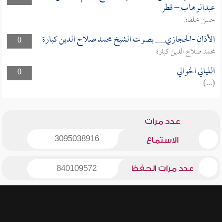
عبدالوهاب – قطر
حسن خلفان
الأذان -الحجازي__ بصوت الشيخ محمد صلاح الدين كبارة
0
محمد صلاح الدين كبارة
الليالي الخوالي
0
(...)
عدد مرات
3095038916
الاستماع
عدد مرات الحفظ
840109572