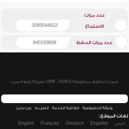
عدد مرات
3095044912
الاستماع
عدد مرات الحفظ
840193608
جميع الحقوق محفوظة © 2026 - 1998 لشبكة إسلام ويب
وثيقة الخصوصية
اتفاقية الخدمة
اتصل بنا
من نحن
لغات الموقع:
عربي
Español
Deutsch
Français
English