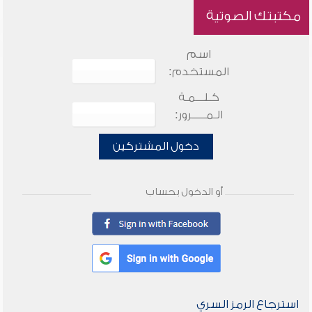
مكتبتك الصوتية
اسم
المستخدم:
كـلـــمـة
الـمـــــرور:
دخول المشتركين
أو الدخول بحساب
استرجاع الرمز السري