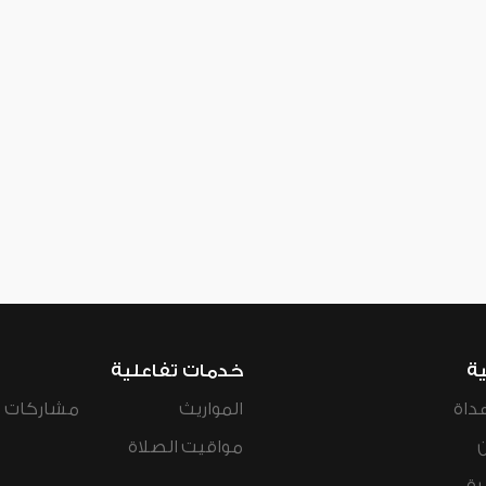
ية
خدمات تفاعلية
داة
المواريث
مشاركات ال
مواقيت الصلاة
رة