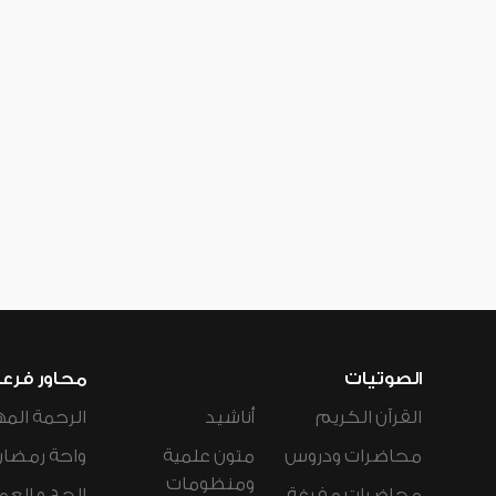
الصوتيات
محاور فرع
القرآن الكريم
أناشيد
الرحمة المه
محاضرات ودروس
متون علمية
واحة رمضان
ومنظومات
محاضرات مفرغة
الحج و العم