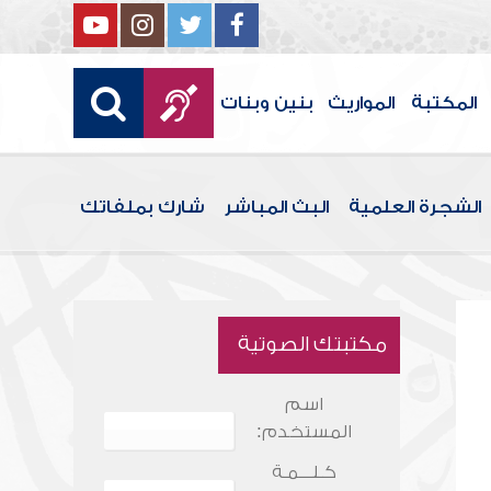
المكتبة
المواريث
بنين وبنات
الشجرة العلمية
البث المباشر
شارك بملفاتك
مكتبتك الصوتية
اسم
المستخدم:
كـلـــمـة