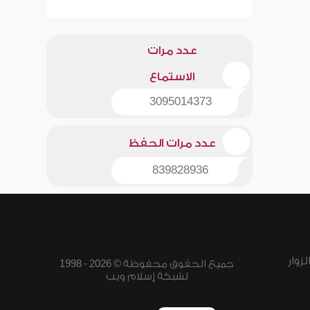
عدد مرات
الاستماع
3095014373
عدد مرات الحفظ
839828936
زوار
جميع الحقوق محفوظة © 2026 - 1998
لشبكة إسلام ويب