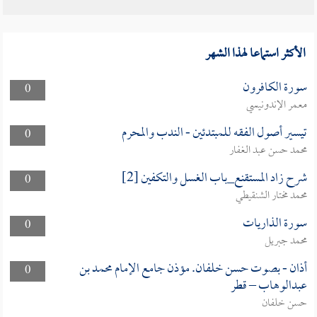
الأكثر استماعا لهذا الشهر
سورة الكافرون
0
معمر الإندونيسي
تيسير أصول الفقه للمبتدئين - الندب والمحرم
0
محمد حسن عبد الغفار
شرح زاد المستقنع_باب الغسل والتكفين [2]
0
محمد مختار الشنقيطي
سورة الذاريات
0
محمد جبريل
أذان - بصوت حسن خلفان. مؤذن جامع الإمام محمد بن
0
عبدالوهاب – قطر
حسن خلفان