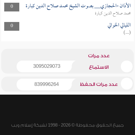
الأذان -الحجازي__ بصوت الشيخ محمد صلاح الدين كبارة
0
محمد صلاح الدين كبارة
الليالي الخوالي
0
(...)
عدد مرات
3095029073
الاستماع
عدد مرات الحفظ
839996264
جميع الحقوق محفوظة © 2026 - 1998 لشبكة إسلام ويب