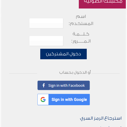
مكتبتك الصوتية
اسم
المستخدم:
كـلـــمـة
الـمـــــرور:
دخول المشتركين
أو الدخول بحساب
استرجاع الرمز السري