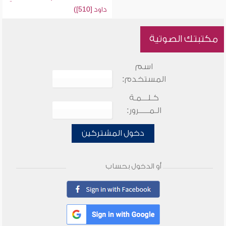
داود [510])
مكتبتك الصوتية
اسم
المستخدم:
كـلـــمـة
الـمـــــرور:
دخول المشتركين
أو الدخول بحساب