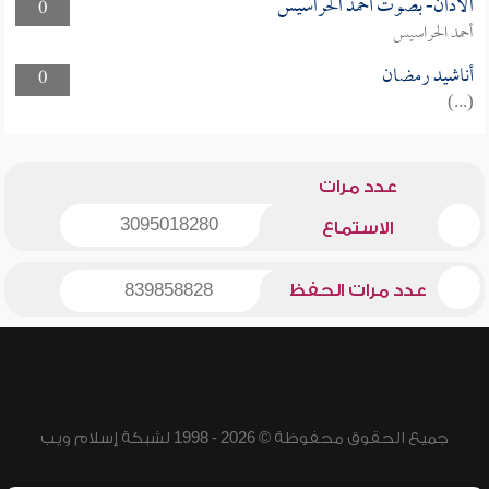
الأذان- بصوت أحمد الحراسيس
0
أحمد الحراسيس
أناشيد رمضان
0
(...)
عدد مرات
3095018280
الاستماع
عدد مرات الحفظ
839858828
جميع الحقوق محفوظة © 2026 - 1998 لشبكة إسلام ويب