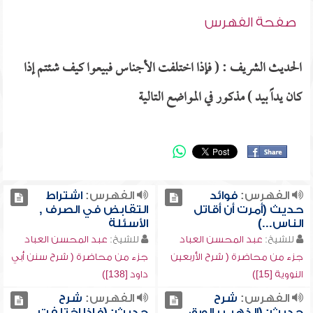
صفحة الفهرس
الحديث الشريف : ( فإذا اختلفت الأجناس فبيعوا كيف شئتم إذا
كان يداً بيد ) مذكور في المواضع التالية
الفهرس:
فوائد
الفهرس:
اشتراط
حديث (أمرت أن أقاتل
التقابض في الصرف ,
الناس...)
الأسئلة
للشيخ:
عبد المحسن العباد
للشيخ:
عبد المحسن العباد
جزء من محاضرة ( شرح الأربعين
جزء من محاضرة ( شرح سنن أبي
النووية [15])
داود [138])
الفهرس:
شرح
الفهرس:
شرح
حديث: (الذهب بالورق
حديث: (فإذا اختلفت