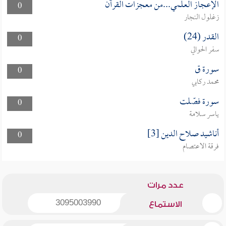
الإعجاز العلمي...من معجزات القرآن
0
زغلول النجار
القدر (24)
0
سفر الحوالي
سورة ق
0
محمد ركابي
سورة فصّلت
0
ياسر سلامة
أناشيد صلاح الدين [3]
0
فرقة الاعتصام
عدد مرات
3095003990
الاستماع