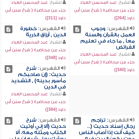
للشيخ:
عبد المحسن العباد
للشيخ:
عبد المحسن العباد
جزء من محاضرة ( شرح سنن أبي
جزء من محاضرة ( شرح سنن أبي
داود [264])
داود [311])
الفهرس:
وجوب
الفهرس:
خطورة
العمل بالقرآن والسنة
الدين , أرزاق الذرية
معاً , ما جاء في تعليم
للشيخ:
عبد المحسن العباد
الفرائض
جزء من محاضرة ( شرح سنن أبي
للشيخ:
عبد المحسن العباد
داود [348])
جزء من محاضرة ( شرح سنن أبي
الفهرس:
شرح
داود [340])
حديث: (إن صاحبكم
مأسور بدينه) , التشديد
في الدين
للشيخ:
عبد المحسن العباد
جزء من محاضرة ( شرح سنن أبي
داود [384])
الفهرس:
تراجم
الفهرس:
شرح
رجال إسناد حديث (..
حديث (ألا إني أوتيت
كيف أنت إذا أصاب الناس
الكتاب ومثله معه، ألا
موت يكون البيت فيه
يوشك رجل شبعان على