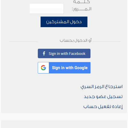
كـلـــمـة
الـمـــــرور:
دخول المشتركين
أو الدخول بحساب
استرجاع الرمز السري
تسجيل عضو جديد
إعادة تفعيل حساب