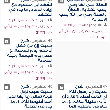
السنة على أنها وحي
تشهد ابن مسعود مع
يجب الأخذ به , القرآن
زيادة الدعاء , ما جاء في
والسنة وحي من الله يجب
التشهد
الأخذ به
للشيخ:
عبد المحسن العباد
للشيخ:
عبد المحسن العباد
جزء من محاضرة ( شرح سنن أبي
جزء من محاضرة ( شرح سنن أبي
داود [122])
داود [001])
الفهرس:
شرح
حديث (إن من أفضل
أيامكم يوم الجمعة...) ,
فضل يوم الجمعة وليلة
الجمعة
للشيخ:
عبد المحسن العباد
جزء من محاضرة ( شرح سنن أبي
داود [133])
الفهرس:
شرح
الفهرس:
شرح
حديث ( يا رسول الله!
حديث سبب نزول
أي الذنب أعظم؟ قال: أن
قوله تعالى (يا أيها الذين
تزاني حليلة جارك...) , ما
آمنوا أطيعوا الله...) , ما
جاء في تعظيم الزنا
جاء في الطاعة