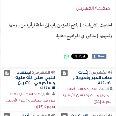
صفحة الفهرس
الحديث الشريف : ( يفتح للمؤمن باب إلى الجنة فيأتيه من روحها
ونعيمها ) مذكور في المواضع التالية
الفهرس:
إثبات
الفهرس:
اجتهاد
عذاب القبر ونعيمه ,
النبي صلى الله عليه
الأسئلة
وسلم في التشريع ,
الأسئلة
للشيخ:
عبد المحسن العباد
للشيخ:
عبد المحسن العباد
جزء من محاضرة ( شرح الأربعين
جزء من محاضرة ( شرح الأربعين
النووية [11])
النووية [16])
الفهرس:
الأدلة من
الفهرس:
شرح