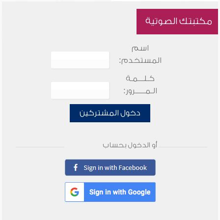
مكتبتك الصوتية
اسم
المستخدم:
كـلـــمـة
الـمـــــرور:
دخول المشتركين
أو الدخول بحساب