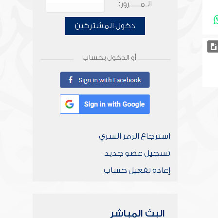
الـمـــــرور:
دخول المشتركين
أو الدخول بحساب
استرجاع الرمز السري
تسجيل عضو جديد
إعادة تفعيل حساب
البث المباشر