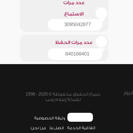
عدد مرات
الاستماع
3095042877
عدد مرات الحفظ
840168401
زوار
جميع الحقوق محفوظة © 2026 - 1998
لشبكة إسلام ويب
وثيقة الخصوصية
اتفاقية الخدمة
اتصل بنا
من نحن