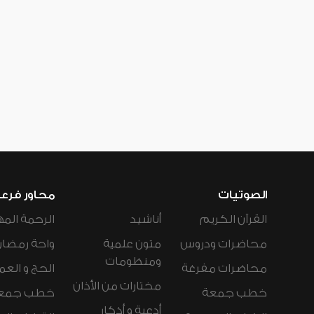
الصوتيات
محاور فرع
القرآن الكريم
أناشيد
الرحمة المه
محاضرات ودروس
متون علمية
واحة رمضان
ومنظومات
محاضرات مفرغة
الحج و العم
مختارات من الأذان
خطب جمعة
خطب جمع
أدعية و أذكار