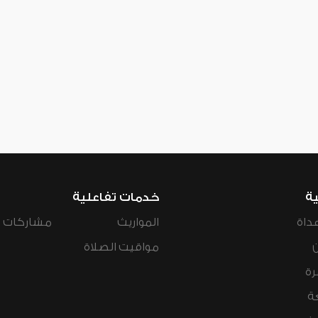
ية
خدمات تفاعلية
داة
المواريث
مشاركات ال
مواقيت الصلاة
رة
ة