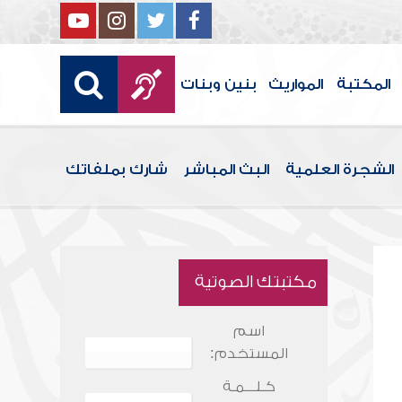
المكتبة
المواريث
بنين وبنات
الشجرة العلمية
البث المباشر
شارك بملفاتك
مكتبتك الصوتية
اسم
المستخدم:
كـلـــمـة