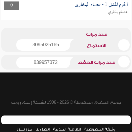
الحرم المدني 1 - عصام البخارى
0
عصام بخاري
عدد مرات
3095025165
الاستماع
عدد مرات الحفظ
839957372
جميع الحقوق محفوظة © 2026 - 1998 لشبكة إسلام ويب
وثيقة الخصوصية
اتفاقية الخدمة
اتصل بنا
من نحن