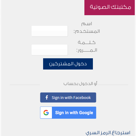
مكتبتك الصوتية
اسم
المستخدم:
كـلـــمـة
الـمـــــرور:
دخول المشتركين
أو الدخول بحساب
استرجاع الرمز السري